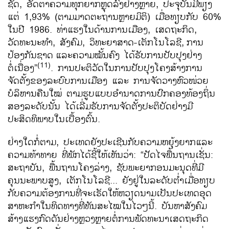
ຊັດ, ອັດຕາຄວາມທຸກຍາກຫຼຸດລົງຢ່າງຫຼາຍ, ປະຈຸບັນມີພຽງ
ແຕ່ 1,93% (ຕາມມາດຕະຖານຫຼາຍມິຕິ)
ເມື່ອທຽບກັບ 60%
ໃນປີ 1986. ທ່າແຮງໃນດ້ານການເມືອງ, ເສດຖະກິດ,
ວັດທະນະທຳ, ສັງຄົມ, ວິທະຍາສາດ-ເຕັກໂນໂລຊີ,
ການ
ປ້ອງກັນຊາດ
ແລະຄວາມໝັ້ນຄົງ ໄດ້ຮັບການປັບປຸງຢ່າງ
(11)
ຕໍ່ເນື່ອງ”
. ການປະຕິວັດໃນການປັບປຸງໂຄງສ້າງການ
ຈັດຕັ້ງຂອງລະບົບການເມືອງ ແລະ ການຈັດວາງຫົວໜ່ວຍ
ບໍລິຫານຄືນໃໝ່ ຕາມຮູບແບບອຳນາດການປົກຄອງທ້ອງຖິ່ນ
ສອງລະດັບນັ້ນ ໄດ້ເລີ່ມຮັບການຈັດຕັ້ງປະຕິບັດຢ່າງມີ
ປະສິດທິພາບໃນເບື້ອງຕົ້ນ.
ຢ່າງໃດກໍ່ຕາມ, ປະເທດຍັງປະເຊີນກັບຄວາມຫຍຸ້ງຍາກແລະ
ຄວາມທ້າທາຍ ທີ່ພັກໄດ້ຊີ້ໃຫ້ເຫັນວ່າ: “ປັດໄຈພື້ນຖານເຊັ່ນ:
ສະຖາບັນ, ພື້ນຖານໂຄງລ່າງ, ຊັບພະຍາກອນມະນຸດທີ່ມີ
ຄຸນນະພາບສູງ, ເຕັກໂນໂລຊີ... ຍັງຢູ່ໃນລະດັບຕໍ່າເມື່ອທຽບ
ກັບຄວາມຕ້ອງການທີ່ຈະເຮັດໃຫ້ຫວຽດນາມເປັນປະເທດອຸດ
ສາຫະກໍາໃນທິດທາງທີ່ທັນສະໄໝໃນໄວໆນີ້. ບັນຫາສັງຄົມ
ສ້າງແຮງກົດດັນຢ່າງຫຼວງຫຼາຍຕໍ່ການພັດທະນາເສດຖະກິດ