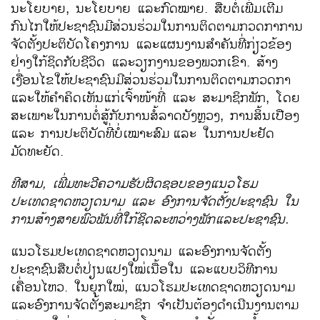
ນະໂຍບາຍ, ນະໂຍບາຍ ແລະກົດໝາຍ. ສືບຕໍ່ເພີ່ມເຕີມ
ກົນໄກໃຫ້ປະຊາຊົນມີສ່ວນຮ່ວມໃນການຕິດຕາມກວດກາການ
ຈັດຕັ້ງປະຕິບັດໂຄງການ ແລະແຜນງານສຳຄັນທີ່ກ່ຽວຂ້ອງ
ຢ່າງໃກ້ຊິດກັບຊີວິດ ແລະວຽກງານຂອງພວກເຂົາ. ສ້າງ
ເງື່ອນໄຂໃຫ້ປະຊາຊົນມີສ່ວນຮ່ວມໃນການຕິດຕາມກວດກາ
ແລະໃຫ້ຄໍາຄິດເຫັນແກ່ເຈົ້າໜ້າທີ່ ແລະ ສະມາຊິກພັກ, ໂດຍ
ສະເພາະໃນການຕໍ່ສູ້ກັບການສໍ້ລາດບັງຫຼວງ, ການສິ້ນເປືອງ
ແລະ ການປະຕິບັດທີ່ບໍ່ເໝາະສົມ
ແລະ ໃນການປະຢັດ
ມັດທະຍັດ.
ທີສາມ
,
ເພີ່ມທະວີຄວາມຮັບຜິດຊອບຂອງແນວໂຮມ
ປະເທດຊາດຫວຽດນາມ ແລະ ອົງການຈັດຕັ້ງປະຊາຊົນ ໃນ
ການສ້າງສາຍພົວພັນທີ່ໃກ້ຊິດລະຫວ່າງພັກແລະປະຊາຊົນ.
ແນວໂຮມປະເທດຊາດຫວຽດນາມ ແລະອົງການຈັດຕັ້ງ
ປະຊາຊົນສືບຕໍ່ປ່ຽນແປງໃໝ່ເນື້ອໃນ ແລະແບບວິທີການ
ເຄື່ອນໄຫວ. ໃນຍຸກໃໝ່, ແນວໂຮມປະເທດຊາດຫວຽດນາມ
ແລະອົງການຈັດຕັ້ງສະມາຊິກ ຈຳເປັນຕ້ອງດຳເນີນງານຕາມ