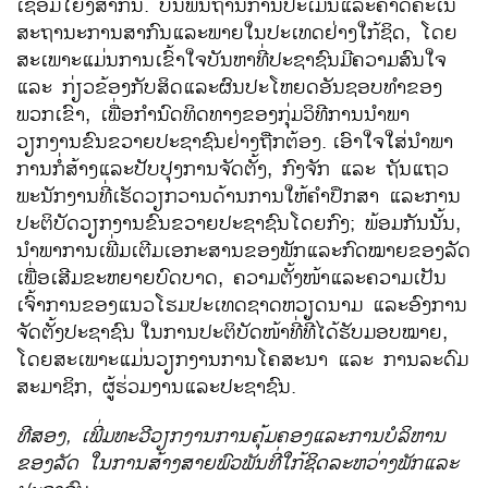
ເຊື່ອມໂຍງສາກົນ. ບົນພື້ນຖານການປະເມີນແລະຄາດຄະເນ
ສະຖານະການສາກົນແລະພາຍໃນປະເທດຢ່າງໃກ້ຊິດ, ໂດຍ
ສະເພາະແມ່ນການເຂົ້າໃຈບັນຫາທີ່ປະຊາຊົນມີຄວາມສົນໃຈ
ແລະ ກ່ຽວຂ້ອງກັບສິດແລະຜົນປະໂຫຍດອັນຊອບທຳຂອງ
ພວກເຂົາ, ເພື່ອກຳນົດທິດທາງຂອງກຸ່ມວິທີການນຳພາ
ວຽກງານຂົນຂວາຍປະຊາຊົນຢ່າງຖືກຕ້ອງ.
ເອົາໃຈໃສ່ນຳພາ
ການກໍ່ສ້າງແລະປັບປຸງການຈັດຕັ້ງ, ກົງຈັກ ແລະ ຖັນແຖວ
ພະນັກງານທີ່ເຮັດວຽກວານດ້ານການໃຫ້ຄຳປຶກສາ ແລະການ
ປະຕິບັດວຽກງານຂົນຂວາຍປະຊາຊົນໂດຍກົງ; ພ້ອມກັນນັ້ນ,
ນຳພາການເພີ່ມເຕີມເອກະສານຂອງພັກແລະກົດໝາຍຂອງລັດ
ເພື່ອເສີມຂະຫຍາຍບົດບາດ, ຄວາມຕັ້ງໜ້າແລະຄວາມເປັນ
ເຈົ້າການຂອງແນວໂຮມປະເທດຊາດຫວຽດນາມ ແລະອົງການ
ຈັດຕັ້ງປະຊາຊົນ
ໃນການປະຕິບັດໜ້າທີ່ທີ່ໄດ້ຮັບມອບໝາຍ,
ໂດຍສະເພາະແມ່ນວຽກງານການໂຄສະນາ ແລະ ການລະດົມ
ສະມາຊິກ, ຜູ້ຮ່ວມງານແລະປະຊາຊົນ.
ທີສອງ
,
ເພີ່ມທະວີວຽກງານການຄຸ້ມຄອງແລະການບໍລິຫານ
ຂອງລັດ ໃນການສ້າງສາຍພົວພັນທີ່ໃກ້ຊິດລະຫວ່າງພັກແລະ