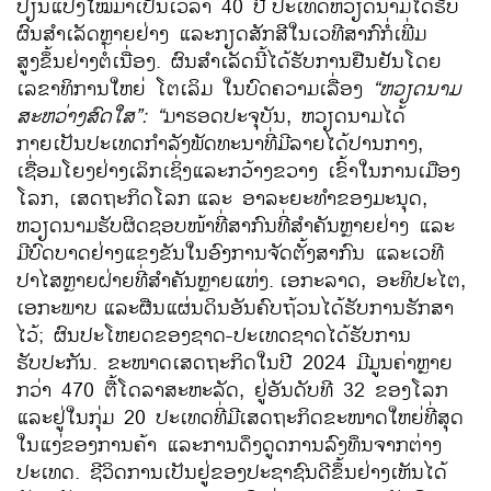
ປ່ຽນແປງໃໝ່ມາເປັນເວລາ 40 ປີ
ປະເທດຫວຽດນາມໄດ້ຮັບ
ຜົນສຳເລັດຫຼາຍຢ່າງ ແລະກຽດສັກສີໃນເວທີສາກົກໍ່ເພີ່ມ
ສູງຂຶ້ນຢ່າງຕໍ່ເນື່ອງ. ຜົນສຳເລັດນີ້ໄດ້ຮັບການຢືນຢັນໂດຍ
ເລຂາທິການໃຫຍ່ ໂຕເລິມ ໃນບົດຄວາມເລື່ອງ
“ຫວຽດນາມ
ສະຫວ່າງສົດໃສ”: “
ມາຮອດປະຈຸບັນ, ຫວຽດນາມໄດ້
ກາຍເປັນປະເທດກຳລັງພັດທະນາທີ່ມີລາຍໄດ້ປານກາງ,
ເຊື່ອມໂຍງຢ່າງເລິກເຊິ່ງແລະກວ້າງຂວາງ ເຂົ້າໃນການເມືອງ
ໂລກ, ເສດຖະກິດໂລກ
ແລະ ອາລະຍະທຳຂອງມະນຸດ,
ຫວຽດນາມຮັບຜິດຊອບໜ້າທີ່ສາກົນທີ່ສຳຄັນຫຼາຍຢ່າງ ແລະ
ມີບົດບາດຢ່າງແຂງຂັນໃນອົງການຈັດຕັ້ງສາກົນ ແລະເວທີ
ປາໄສຫຼາຍຝ່າຍທີ່ສຳຄັນຫຼາຍແຫ່ງ.
ເອກະລາດ, ອະທິປະໄຕ,
ເອກະພາບ
ແລະຜືນແຜ່ນດິນອັນຄົບຖ້ວນໄດ້ຮັບການຮັກສາ
ໄວ້; ຜົນປະໂຫຍດຂອງຊາດ-ປະເທດຊາດໄດ້ຮັບການ
ຮັບປະກັນ. ຂະໜາດເສດຖະກິດໃນປີ 2024 ມີມູນຄ່າຫຼາຍ
ກວ່າ 470 ຕື້ໂດລາສະຫະລັດ, ຢູ່ອັນດັບທີ 32 ຂອງໂລກ
ແລະຢູ່ໃນກຸ່ມ 20 ປະເທດທີ່ມີເສດຖະກິດຂະໜາດໃຫຍ່ທີ່ສຸດ
ໃນແງ່ຂອງການຄ້າ ແລະການດຶງດູດການລົງທຶນຈາກຕ່າງ
ປະເທດ.
ຊີວິດການເປັນຢູ່ຂອງປະຊາຊົນດີຂຶ້ນຢ່າງເຫັນໄດ້