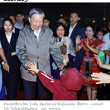
ທ່ານເລຂາທິການໃຫຍ່ ໂຕເລິມ ພ້ອມດ້ວຍປະຊາຊົນຄຸ້ມນະຄອນ ເທື້ອງກາດ, ນະຄອນຮ່າ
ໂນ້ຍ ໃນວັນສາມັກຄີແຫ່ງຊາດ
_ແຫຼ່ງ: ເອກະສານ