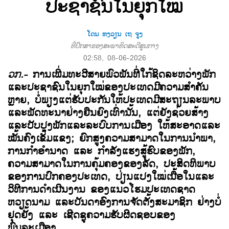
ປະຊາຊົນໃນຍຸກໃໝ່
ໂດນ ຫງວຽນ ເຖ ຈູງ
ທີ່ປຶກສາຂອງສະພາທິດສະດີສູນກາງ
02:58, 08-06-2026
ວກ.-
ການເພີ່ມທະວີສາຍພົວພັນທີ່ໃກ້ຊິດລະຫວ່າງພັກ
ແລະປະຊາຊົນໃນຍຸກໃໝ່ຂອງປະເທດມີຄວາມສຳຄັນ
ຫຼາຍ, ບໍ່ພຽງແຕ່ຮັບປະກັນໃຫ້ປະເທດມີສະຖຽນລະພາບ
ແລະພັດທະນາຢ່າງຍືນຍົງເທົ່ານັ້ນ, ແຕ່ຍັງຊ່ວຍສ້າງ
ແລະປັບປຸງພັກແລະລະບົບການເມືອງ ໃຫ້ສະອາດແລະ
ໝັ້ນຄົງເຂັ້ມແຂງ; ຍົກສູງຄວາມສາມາດໃນການນຳພາ,
ການກຳອຳນາດ ແລະ ກຳລັງແຮງສູ້ຮົບຂອງພັກ,
ຄວາມສາມາດໃນການຄຸ້ມຄອງຂອງລັດ, ປະສິດທິພາບ
ຂອງການປົກຄອງປະເທດ, ປ່ຽນແປງໃໝ່ເນື້ອໃນແລະ
ວິທີການດຳເນີນງານ ຂອງແນວໂຮມປະເທດຊາດ
ຫວຽດນາມ ແລະບັນດາອົງການຈັດຕັ້ງສະມາຊິກ ຢ່າງບໍ່
ຢຸດຢັ້ງ
ແລະ ເຊີດຊູຄວາມຮັບຜິດຊອບຂອງ
ພົນລະເມືອງ.