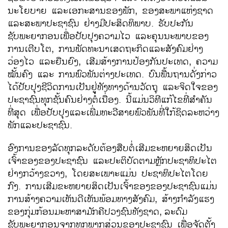
ນະໂຍບາຍ ແລະເອກະສານຂອງພັກ, ຂອງສະພາແຫ່ງຊາດ
ແລະສະພາປະຊາຊົນ ຢ່າງມີປະສິດທິພາບ. ຮັບປະກັນ
ຊັບພະຍາກອນເພື່ອປັບປຸງຄວາມໄວ ແລະຄຸນນະພາບຂອງ
ການເຕີບໂຕ, ການພັດທະນາເສດຖະກິດແລະສັງຄົມຢ່າງ
ວ່ອງໄວ ແລະຍືນຍົງ, ເສີມສ້າງການປ້ອງກັນປະເທດ, ຄວາມ
ໝັ້ນຄົງ ແລະ ການພົວພັນຕ່າງປະເທດ. ບົນພື້ນຖານດັ່ງກ່າວ
ໄດ້ປັບປຸງຊີວິດການເປັນຢູ່ທັງທາງດ້ານວັດຖຸ ແລະຈິດໃຈຂອງ
ປະຊາຊົນທຸກຊັ້ນຄົນຢ່າງຕໍ່ເນື່ອງ. ນີ້ແມ່ນວິທີແກ້ໄຂທີ່ສຳຄັນ
ທີ່ສຸດ ເພື່ອປັບປຸງແລະເພີ່ມທະວີສາຍພົວພັນທີ່ໃກ້ຊິດລະຫວ່າງ
ພັກແລະປະຊາຊົນ.
ອົງການຂອງລັດທຸກລະດັບຕ້ອງສືບຕໍ່ເສີມຂະຫຍາຍສິດເປັນ
ເຈົ້າຂອງຂອງປະຊາຊົນ ແລະປະຕິບັດຕາມຫຼັກປະຊາທິປະໄຕ
ຢ່າງກວ້າງຂວາງ, ໂດຍສະເພາະແມ່ນ ປະຊາທິປະໄຕໂດຍ
ກົງ. ການເສີມຂະຫຍາຍສິດເປັນເຈົ້າຂອງຂອງປະຊາຊົນແມ່ນ
ການສ້າງຄວາມເຫັນດີເຫັນພ້ອມທາງສັງຄົມ, ສ້າງກຳລັງແຮງ
ຂອງກຸ່ມກ້ອນມະຫາສາມັກຄີປວງຊົນທັງຊາດ,
ລະດົມ
ຊັບພະຍາກອນຈາກທຸກພາກສ່ວນຂອງປະຊາຊົນ ເພື່ອຈັດຕັ້ງ