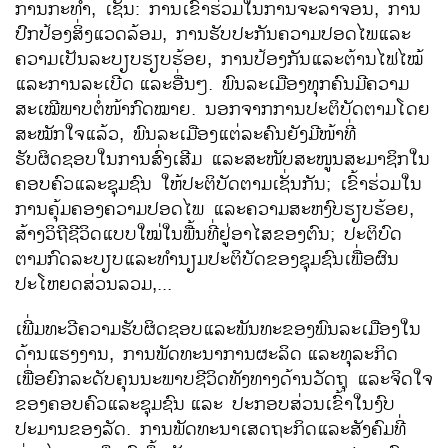
ການກະທຳ, ເຊັ່ນ: ການເຂົ້າຮ່ວມໃນການຈະລາຈອນ, ການ
ປົກປ້ອງສິ່ງແວດລ້ອມ, ການຮັບປະກັນຄວາມປອດໄພແລະ
ຄວາມເປັນລະບຽບຮຽບຮ້ອຍ, ການປ້ອງກັນແລະຕ້ານໄຟໄໝ້
ແລະການລະເບີດ
ແລະອື່ນໆ. ພົນລະເມືອງທຸກຄົນມີຄວາມ
ສະເໝີພາບຕໍ່ໜ້າກົດໝາຍ. ນອກຈາກການປະຕິບັດຕາມໂດຍ
ສະໝັກໃຈແລ້ວ, ພົນລະເມືອງແຕ່ລະຄົນຍັງມີໜ້າທີ່
ຮັບຜິດຊອບໃນການສົ່ງເສີມ ແລະສະໜັບສະໜູນສະມາຊິກໃນ
ຄອບຄົວແລະຊຸມຊົນ ໃຫ້ປະຕິບັດຕາມເຊັ່ນກັນ; ເຂົ້າຮ່ວມໃນ
ການຄຸ້ມຄອງຄວາມປອດໄພ ແລະຄວາມສະຫງົບຮຽບຮ້ອຍ,
ສ້າງວິຖີຊີວິດແບບໃໝ່ໃນພື້ນທີ່ຢູ່ອາໄສຂອງຕົນ; ປະຕິບົດ
ຕາມກົດລະບຽບແລະທຳນຽມປະຕິບັດຂອງຊຸມຊົນເພື່ອຜົນ
ປະໂຫຍດສ່ວນລວມ,...
ເພີ່ມທະວີຄວາມຮັບຜິດຊອບແລະພັນທະຂອງພົນລະເມືອງໃນ
ດ້ານແຮງງານ, ການພັດທະນາການຜະລິດ
ແລະທຸລະກິດ
ເພື່ອຍົກລະດັບຄຸນນະພາບຊີວິດທັງທາງດ້ານວັດຖຸ ແລະຈິດໃຈ
ຂອງຄອບຄົວແລະຊຸມຊົນ
ແລະ ປະກອບສ່ວນເຂົ້າໃນງົບ
ປະມານຂອງລັດ. ການພັດທະນາເສດຖະກິດແລະສັງຄົມທີ່