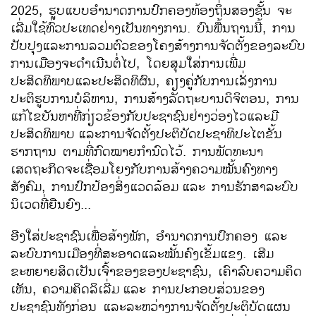
2025, ຮູບແບບອຳນາດການປົກຄອງທ້ອງຖິ່ນສອງຊັ້ນ ຈະ
ເລີ່ມໃຊ້ທົ່ວປະເທດຢ່າງເປັນທາງການ. ບົນພື້ນຖານນີ້, ການ
ປັບປຸງແລະການລວມຕົວຂອງໂຄງສ້າງການຈັດຕັ້ງຂອງລະບົບ
ການເມືອງຈະດຳເນີນຕໍ່ໄປ, ໂດຍສຸມໃສ່ການເພີ່ມ
ປະສິດທິພາບແລະປະສິດທິຜົນ, ຄຽງຄູ່ກັບການເລັ່ງການ
ປະຕິຮູບການບໍລິຫານ, ການສ້າງລັດຖະບານດິຈິຕອນ, ການ
ແກ້ໄຂບັນຫາທີ່ກ່ຽວຂ້ອງກັບປະຊາຊົນຢ່າງວ່ອງໄວແລະມີ
ປະສິດທິພາບ
ແລະການຈັດຕັ້ງປະຕິບັດປະຊາທິປະໄຕຂັ້ນ
ຮາກຖານ ຕາມທີ່ກົດໝາຍກຳນົດໄວ້. ການພັດທະນາ
ເສດຖະກິດຈະເຊື່ອມໂຍງກັບການສ້າງຄວາມໝັ້ນຄົງທາງ
ສັງຄົມ, ການປົກປ້ອງສິ່ງແວດລ້ອມ
ແລະ ການຮັກສາລະບົບ
ນິເວດທີ່ຍືນຍົງ...
ອີງໃສ່ປະຊາຊົນເພື່ອສ້າງພັກ, ອຳນາດການປົກຄອງ ແລະ
ລະບົບການເມືອງທີ່ສະອາດແລະໝັ້ນຄົງເຂັ້ມແຂງ. ເສີມ
ຂະຫຍາຍສິດເປັນເຈົ້າຂອງຂອງປະຊາຊົນ, ເຄົາລົບຄວາມຄິດ
ເຫັນ, ຄວາມຄິດລິເລີ່ມ
ແລະ ການປະກອບສ່ວນຂອງ
ປະຊາຊົນທັງກ່ອນ ແລະລະຫວ່າງການຈັດຕັ້ງປະຕິບັດແຜນ