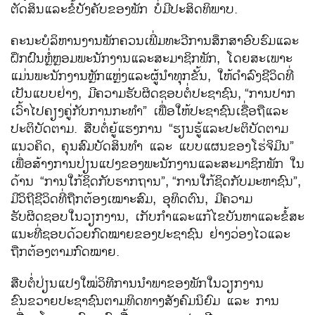
ຕັດສິນແລະຂໍ້ບັງຄັບຂອງພັກ ບໍ່ມີປະສິດທິພາບ.
ຄະນະບໍລິຫານງານ​ພັກ​ຄວນ​ເພີ່ມ​ທະວີ​ການ​ສຶກສາ​ອົບຮົມແລະ
ຝຶກຝົນຫຼໍ່ຫຼອມ​ພະນັກງານ​ແລະ​ສະມາຊິກ​ພັກ, ​ໂດຍ​ສະ​ເພາະ​
ແມ່ນ​ພະນັກງານຫຼັກແຫຼ່ງ​ແລະ​ຜູ້ນຳ​ທຸກ​ຂັ້ນ, ​ໃຫ້​ດຳລົງ​ຊີວິດ​ທີ່​
ເປັນ​ແບບຢ່າງ, ມີ​ຄວາມ​ຮັບຜິດຊອບ​ຕໍ່​ປະຊາຊົນ,
​“ການປາກ​
ເວົ້າໄປຄຽງຄູ່ກັບ​ການ​ກະທຳ” ​ເພື່ອ​ໃຫ້​ປະຊາຊົນ​ເຊື່ອ​ຖື​ແລະ​
ປະຕິບັດ​ຕາມ. ​ສືບ​ຕໍ່ຍູ້ແຮງການ “ຮຽນຮູ້​ແລະ​ປະຕິບັດ​ຕາມ​
ແນວຄິດ, ຄຸນສົມບັດສິນທຳ ​ແລະ ​ແບບແຜນ​ຂອງ​ໂຮ່ຈິ​ມິນ”
ເພື່ອສ້າງ​ການ​ປ່ຽນແປງ​ຂອງ​ພະນັກງານ​ແລະ​ສະມາຊິກ​ພັກ ໃນ
ດ້ານ “ການໃກ້ຊິດ​ກັບ​ຮາກ​ຖານ”,
“ການໃກ້ຊິດ​ກັບ​ມະຫາຊົນ”,
ມີ​ວິຖີ​ຊີວິດ​ທີ່ຖືກຕ້ອງເໝາະສົມ, ອຸທິດຕົນ, ມີຄວາມ
ຮັບຜິດຊອບໃນວຽກງານ, ເກັບກຳແລະແກ້ໄຂບັນຫາແລະຂໍ້ສະ
ແນະທີ່ຊອບດ້ວຍກົດໝາຍຂອງປະຊາຊົນ ຢ່າງວ່ອງໄວແລະ
ຖືກຕ້ອງຕາມກົດໝາຍ.
ສືບຕໍ່ປ່ຽນແປງໃໝ່ວິທີການນຳພາຂອງພັກໃນວຽກງານ
ຂົນຂວາຍປະຊາຊົນຕາມທິດທາງສັງຄົມນິຍົມ ແລະ ການ