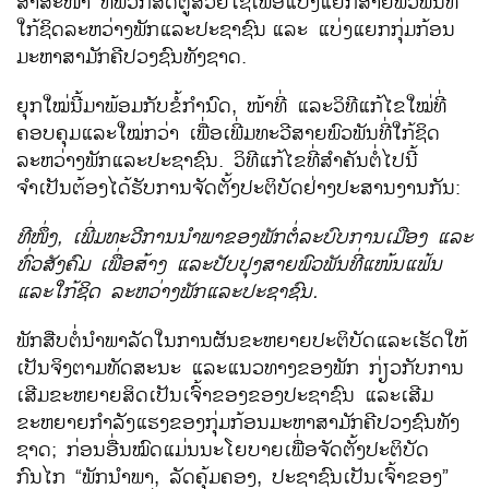
ສາສະໜາ ທີ່ພວກສັດຕູສວຍໃຊ້ເພື່ອແບ່ງແຍກສາຍພົວພັນທີ່
ໃກ້ຊິດລະຫວ່າງພັກແລະປະຊາຊົນ
ແລະ ແບ່ງແຍກກຸ່ມກ້ອນ
ມະຫາສາມັກຄີປວງຊົນທັງຊາດ.
ຍຸກໃໝ່ນີ້ມາພ້ອມກັບຂໍ້ກຳນົດ, ໜ້າທີ່ ແລະວິທີແກ້ໄຂໃໝ່ທີ່
ຄອບຄຸມແລະໃໝ່ກວ່າ ເພື່ອເພີ່ມທະວີສາຍພົວພັນທີ່ໃກ້ຊິດ
ລະຫວ່າງພັກແລະປະຊາຊົນ. ວິທີແກ້ໄຂທີ່ສຳຄັນຕໍ່ໄປນີ້
ຈຳເປັນຕ້ອງໄດ້ຮັບການຈັດຕັ້ງປະຕິບັດຢ່າງປະສານງານກັນ:
ທີໜຶ່ງ
,
ເພີ່ມທະວີການນຳພາຂອງພັກຕໍ່ລະບົບການເມືອງ ແລະ
ທົ່ວສັງຄົມ ເພື່ອສ້າງ ແລະປັບປຸງສາຍພົວພັນທີ່ແໜ້ນແຟ້ນ
ແລະໃກ້ຊິດ ລະຫວ່າງພັກແລະປະຊາຊົນ.
ພັກສືບຕໍ່ນຳພາລັດໃນການຜັນຂະຫຍາຍປະຕິບັດແລະເຮັດໃຫ້
ເປັນຈິງຕາມທັດສະນະ ແລະແນວທາງຂອງພັກ ກ່ຽວກັບການ
ເສີມຂະຫຍາຍສິດເປັນເຈົ້າຂອງຂອງປະຊາຊົນ ແລະເສີມ
ຂະຫຍາຍກຳລັງແຮງຂອງກຸ່ມກ້ອນມະຫາສາມັກຄີປວງຊົນທັງ
ຊາດ; ກ່ອນອື່ນໝົດແມ່ນນະໂຍບາຍເພື່ອຈັດຕັ້ງປະຕິບັດ
ກົນໄກ “ພັກນຳພາ, ລັດຄຸ້ມຄອງ, ປະຊາຊົນເປັນເຈົ້າຂອງ”