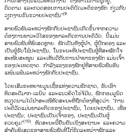
ການກໍ່ສ້າງຖັນແຖວພະນັກງານ. ຕັ້ງໜ້າໃນການຊຸກຍູ້,
ຕິດຕາມ ແລະກວດສອບການປະຕິບັດມະຕິຂອງພັກ ກ່ຽວກັບ
(9
ວຽກງານຂົນຂວາຍປະຊາຊົນ”
ສາຍພົວພັນລະຫວ່າງພັກກັບປະຊາຊົນເກີດຂຶ້ນຈາກຄວາມ
ຕ້ອງການພາວະວິໄສຂອງພາລະກິດການປະຕິວັດ. ນີ້ແມ່ນ
ສາຍພົວພັນທີ່ພິເສດຫຼາຍ. ພັກເປັນທັງຜູ້ນຳ, ຜູ້ປົກຄອງ
ແລະ
ເປັນຜູ້ຮັບໃຊ້ປະຊາຊົນ, ໃນຂະນະທີ່ປະຊາຊົນຜູ້ທີ່ສະໝັກໃຈ
ສະໜັບສະໜູນ ແລະເຫັນດີກັບການນຳພາຂອງພັກ
ແມ່ນເຈົ້າ
ຂອງປະເທດຊາດ. ກຳລັງແຮງຂອງພັກຢູ່ທີ່ສາຍພົວພັນອັນ
ແໜ້ນແຟ້ນລະຫວ່າງພັກກັບປະຊາຊົນ.
ໂດຍເສີມຂະຫຍາຍມູນເຊື້ອແຫ່ງຄວາມຮັກຊາດ, ຮັບເອົາ
ທິດສະດີມາກ-ເລນິນ ແລະແນວຄິດໂຮ່ຈິມິນ, ພັກກອມມູນິດ
ຫວຽດນາມໄດ້ນຳສະເໜີທັດສະນະທີ່ຖືກຕ້ອງທີ່ສຸດວ່າ: “ການ
ປະຕິວັດແມ່ນພາລະກິດຂອງປະຊາຊົນ, ໂດຍປະຊາຊົນ, ເພື່ອ
ປະຊາຊົນ; ປະຊາຊົນເປັນເຈົ້າຂອງ, ປະຊາຊົນເປັນຜູ້
(10)
ຄວບຄຸມ”
. ທັດສະນະນີ້ຢືນຢັນເຖິງສະຖານະ ແລະຄວາມ
ສຳຄັນພິເສດຂອງສາຍພົວພັນທີ່ໃກ້ຊິດລະຫວ່າງພັກແລະ