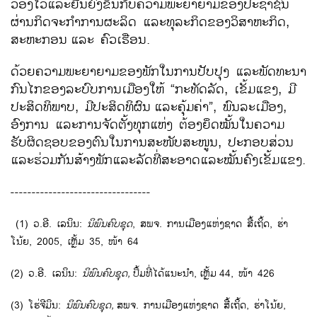
ວ່ອງໄວແລະຍືນຍົງຂຶ້ນກັບຄວາມພະຍາຍາມຂອງປະຊາຊົນ
ຜ່ານກິດຈະກຳການຜະລິດ ແລະທຸລະກິດຂອງວິສາຫະກິດ,
ສະຫະກອນ
ແລະ ຄົວເຮືອນ.
ດ້ວຍຄວາມພະຍາຍາມຂອງພັກໃນການປັບປຸງ ແລະພັດທະນາ
ກົນໄກຂອງລະບົບການເມືອງໃຫ້ “ກະທັດລັດ, ເຂັ້ມແຂງ, ມີ
ປະສິດທິພາບ, ມີປະສິດທິຜົນ
ແລະຄຸ້ມຄ່າ”, ພົນລະເມືອງ,
ອົງການ ແລະການຈັດຕັ້ງທຸກແຫ່ງ ຕ້ອງຍຶດໝັ້ນໃນຄວາມ
ຮັບຜິດຊອບຂອງຕົນໃນການສະໜັບສະໜູນ, ປະກອບສ່ວນ
ແລະຮ່ວມກັນສ້າງພັກແລະລັດທີ່ສະອາດແລະໝັ້ນຄົງເຂັ້ມແຂງ.
---------------------------------
(1) ວ.ອີ. ເລນິນ:
ນິພົນຄົບຊຸດ
, ສພຈ. ການເມືອງແຫ່ງຊາດ ສື້ເຖິ້ດ, ຮ່າ
ໂນ້ຍ, 2005, ເຫຼັ້ມ 35, ໜ້າ 64
(2) ວ.ອີ. ເລນິນ:
ນິພົນຄົບຊຸດ
,
ປຶ້ມທີ່ໄດ້ແນະນຳ,
ເຫຼັ້ມ
44, ໜ້າ 426
(3) ໂຮ່ຈີມິນ:
ນິພົນຄົບຊຸດ
,
ສພຈ. ການເມືອງແຫ່ງຊາດ ສື້ເຖິ້ດ, ຮ່າໂນ້ຍ,