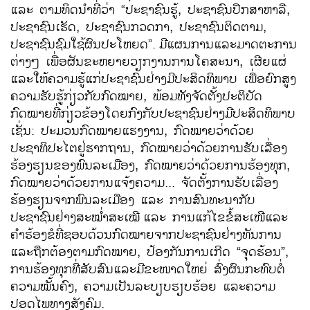
ແລະ ຕາມທິດນຳທີ່ວ່າ “ປະຊາຊົນຮູ້, ປະຊາຊົນປຶກສາຫາລື,
ປະຊາຊົນເຮັດ, ປະຊາຊົນກວດກາ, ປະຊາຊົນຕິດຕາມ,
ປະຊາຊົນຊົມໃຊ້ຜົນປະໂຫຍດ”.
ມີແຜນການແລະມາດຕະການ
ຕ່າງໆ ເພື່ອຜັນຂະຫຍາຍວຽກງານການໂຄສະນາ, ເຜີຍແຜ່
ແລະໃຫ້ຄວາມຮູ້ແກ່ປະຊາຊົນຢ່າງມີປະສິດທິພາບ ເພື່ອຍົກສູງ
ຄວາມຮັບຮູ້ກ່ຽວກັບກົດໝາຍ, ພ້ອມທັງຈັດຕັ້ງປະຕິບັດ
ກົດໝາຍທີ່ກ່ຽວຂ້ອງໂດຍກົງກັບປະຊາຊົນຢ່າງມີປະສິດທິພາບ
ເຊັ່ນ: ປະມວນກົດໝາຍແຮງງານ, ກົດໝາຍວ່າດ້ວຍ
ປະຊາທິປະໄຕຢູ່ຮາກຖານ, ກົດໝາຍວ່າດ້ວຍການຮັບເລື່ອງ
ຮ້ອງຮຽນຂອງພົນລະເມືອງ, ກົດໝາຍວ່າດ້ວຍການຮ້ອງທຸກ,
ກົດໝາຍວ່າດ້ວຍການແຈ້ງຄວາມ... ຈັດຕັ້ງການຮັບເລື່ອງ
ຮ້ອງຮຽນຈາກພົນລະເມືອງ ແລະ ການສົນທະນາກັບ
ປະຊາຊົນຢ່າງສະໝ່ຳສະເໝີ
ແລະ ການແກ້ໄຂຂໍ້ສະເໜີແລະ
ຄຳຮ້ອງຂໍທີ່ຊອບດ້ວນກົດໝາຍຈາກປະຊາຊົນຢ່າງທັນການ
ແລະຖືກຕ້ອງຕາມກົດໝາຍ, ປ້ອງກັນການເກີດ “ຈຸດຮ້ອນ”,
ການຮ້ອງທຸກທີ່ສັບສົນແລະມີຂະໜາດໃຫຍ່ ສົ່ງຜົນກະທົບຕໍ່
ຄວາມໝັ້ນຄົງ, ຄວາມເປັນລະບຽບຮຽບຮ້ອຍ ແລະຄວາມ
ປອດໄພທາງສັງຄົມ.