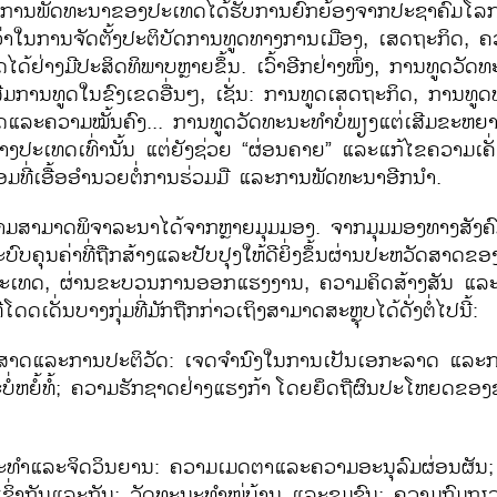
ບການພັດທະນາຂອງປະເທດໄດ້ຮັບການຍົກຍ້ອງຈາກປະຊາຄົມໂລກ
່ດີກວ່າໃນການຈັດຕັ້ງປະຕິບັດການທູດທາງການເມືອງ, ເສດຖະກິດ, 
ດ້ຢ່າງມີປະສິດທິພາບຫຼາຍຂຶ້ນ. ເວົ້າອີກຢ່າງໜຶ່ງ, ການທູດວັ
ສີມການທູດໃນຂົງເຂດອື່ນໆ, ເຊັ່ນ: ການທູດເສດຖະກິດ, ການທູດ
ແລະຄວາມໝັ້ນຄົງ... ການທູດວັດທະນະທຳບໍ່ພຽງແຕ່ເສີມຂະຫຍາຍ
ງປະເທດເທົ່ານັ້ນ ແຕ່ຍັງຊ່ວຍ “ຜ່ອນຄາຍ” ແລະແກ້ໄຂຄວາມເຄັ
ມທີ່ເອື້ອອຳນວຍຕໍ່ການຮ່ວມມື ແລະການພັດທະນາອີກນຳ.
າມສາມາດພິຈາລະນາໄດ້ຈາກຫຼາຍມຸມມອງ. ຈາກມຸມມອງທາງສັງຄ
່ນລະບົບຄຸນຄ່າທີ່ຖືກສ້າງແລະປັບປຸງໃຫ້ດີຍິ່ງຂຶ້ນຜ່ານປະຫວັດສາດ
ະເທດ, ຜ່ານຂະບວນການອອກແຮງງານ, ຄວາມຄິດສ້າງສັນ ແລະ
ີ່ໂດດເດັ່ນບາງກຸ່ມທີ່ມັກຖືກກ່າວເຖິງສາມາດສະຫຼຸບໄດ້ດັ່ງຕໍ່ໄປນີ້:
ດສາດແລະການປະຕິວັດ: ເຈດຈຳນົງໃນການເປັນເອກະລາດ ແລະກາ
ໍ່ຫຍໍ້ທໍ້; ຄວາມຮັກຊາດຢ່າງແຮງກ້າ
ໂດຍຍຶດຖືຜົນປະໂຫຍດຂອງຊາ
ະທຳແລະຈິດວິນຍານ: ຄວາມເມດຕາແລະຄວາມອະນຸລົມຜ່ອນຜັນ; ມູ
ເຊິ່ງກັນແລະກັນ; ວັດທະນະທຳໝູ່ບ້ານ ແລະຊຸມຊົນ; ຄວາມກົມ