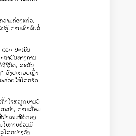
ຄວາມຄ່ອງແຄ່ວ;
ຮູ້,
ການເຄົາລົບຕໍ່
ກ
ແລະ ປະເມີນ
ສະຖາບັນທາງການ
ຖີຊີວິດ, ລະດັບ
 ອົງປະກອບເຫຼົ່າ
່ງຈະຊ່ວຍໃຫ້ໂລກຈົດ
ົ້າໃຈຫວຽດນາມບໍ່
ດຕະກຳ, ການເຊື່ອມ
ີ່ນຳສະເໜີຕໍ່ກອງ
ການໃນການຮ່ວມມື
່ໂລກຢ່າງຕັ້ງ