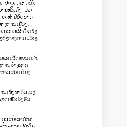
, ປະເທດຊາດນັ້ນ
ຄວາມໝັ້ນຄົງ ແລະ
ດທະນະທຳມີບົດບາດ
ທາງການເມືອງ,
ຄວາມເຂົ້າໃຈເຊິ່ງ
່ງຕຶງທາງການເມືອງ,
ົມແລະວັດທະນະທຳ,
ຂອງການສ້າງຊາດ
ການເຊື່ອມໂຍງ
ນເພິ່ງພາຕົນເອງ;
ດເໜືອສິ່ງອື່ນ
ນເຊື້ອສາມັກຄີ
ກຽວແລະຄວາມຮັກໃນ