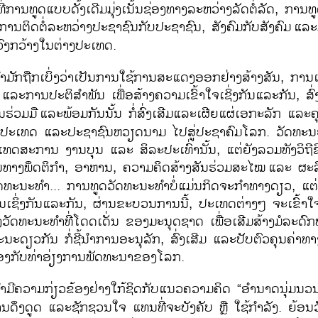
ການທູດແບບດັ້ງເດີມມຸ່ງເນັ້ນຊ່ອງທາງລະຫວ່າງລັດຕໍ່ລັດ, ການ
ຕິດຕໍ່ລະຫວ່າງປະຊາຊົນກັບປະຊາຊົນ, ສັງຄົມກັບສັງຄົມ
ແລະມຸ
ົງກວ້າງໃນຕ່າງປະເທດ.
ມັກຖືກເບິ່ງວ່າເປັນການໃຊ້ການສະແດງອອກຢ່າງສ້າງສັນ, ກາ
ແລະການປະຕິສຳພັນ ເພື່ອສ້າງຄວາມເຂົ້າໃຈເຊິ່ງກັນແລະກັນ, ສົ
ຮ່ວມມື
ແລະພ້ອມກັນນັ້ນ ກໍ່ສົ່ງເສີມແລະເຜີຍແຜ່ເອກະລັກ ແລະຄ
ະເທດ ແລະປະຊາຊົນຫວຽດນາມ ໄປສູ່ປະຊາຄົມໂລກ. ວັດທະນະທຳຢູ່
ເທດສະການ ງານບຸນ ແລະ ສິລະປະເທົ່ານັ້ນ, ແຕ່ຍັງລວມທັງວິຖີຊ
ານທາງພຶດຕິກຳ, ອາຫານ, ຄວາມຄິດສ້າງສັນຮ່ວມສະໄໝ
ແລະ ຜະລ
ດທະນະທຳ... ການທູດວັດທະນະທຳບໍ່ແມ່ນກິດຈະກຳທາງດຽວ, ແຕ
ເຊິ່ງກັນແລະກັນ, ຜ່ານຂະບວນການນີ້, ປະເທດຕ່າງໆ ຈະເຂົ້າໃ
ວັດທະນະທຳທີ່ໂດດເດັ່ນ ຂອງມະນຸດຊາດ ເພື່ອເສີມສ້າງມໍລະດ
ນະດຽວກັນ ກໍ່ຊີ້ນຳການອະນຸລັກ, ສົ່ງເສີມ ແລະປັບຕົວຄຸນຄ່າ
ອງກັບທ່າອ່ຽງການພັດທະນາຂອງໂລກ.
ມີຄວາມກ່ຽວຂ້ອງຢ່າງໃກ້ຊິດກັບແນວຄວາມຄິດ “ອຳນາດນຸ່ມນວ
ຶງດູດ ແລະຊັກຊວນໃຈ ແທນທີ່ຈະບັງຄັບ ຫຼື ໃຊ້ກຳລັງ. ຍ້ອນ