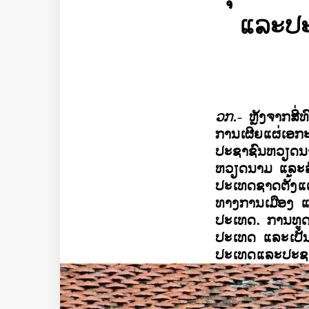
ແລະປະ
ວກ.
-
ຫຼັງຈາກສີ
ການເຜີຍແຜ່ເອກ
ປະຊາຊົນຫວຽດນາ
ຫວຽດນາມ ແລະລັ
ປະເທດຊາດຕັ້ງແ
ທາງການເມືອງ 
ປະເທດ. ການທູດວ
ປະເທດ ແລະເປັນ
ປະເທດແລະປະຊາຊ