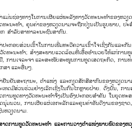
ຳແມ່ນຊ່ອງທາງໃນການເຜີຍແຜ່ພະລັງທາງວັດທະນະທຳຂອງຫວຽດ
ັດທະນະທຳ, ຄຸນຄ່າຂອງຫວຽດນາມຈະຖືກປ່ຽນເປັນຮູບພາບ, ປ
ກ ສຳລັບສາທາລະນະຊົນສາກົນ.
ະກອບສ່ວນເຂົ້າໃນການເພີ່ມທະວີຄວາມເຂົ້າໃຈເຊິ່ງກັນແລະກັນ
ວັດທະນະທຳ; ສ້າງສະພາບແວດລ້ອມທີ່ເອື້ອອຳນວຍໃຫ້ແກ່ການທູ
ື, ການເຈລະຈາ
ແລະສະໜັບສະໜູນການທູດເສດຖະກິດ, ການທ່ອ
ຶກສາ
ແລະອື່ນໆ.
ຳຢືນຢັນສະຖານະ, ຕຳແໜ່ງ ແລະກຽດສັກສີສາກົນຂອງຫວຽດນາ
ທດມີສ່ວນຮ່ວມຢ່າງເລິກເຊິ່ງໃນກົນໄກຫຼາຍຝ່າຍ. ດັ່ງນັ້ນ, ກາ
ການທູດທາງວັດທະນະທຳຈຶ່ງເປັນອົງປະກອບສຳຄັນ ໃນຍຸດທ
ດນຸ່ມນວນ, ການເຜີຍແຜ່ເອກະລັກແລະຄຸນຄ່າອັນດີງາມຂອງຊາດ,
ົນຫວຽດນາມ.
ສາດການທູດວັດທະນະທຳ ແລະການວາງຕຳແໜ່ງພາບພົດຂອງຫ