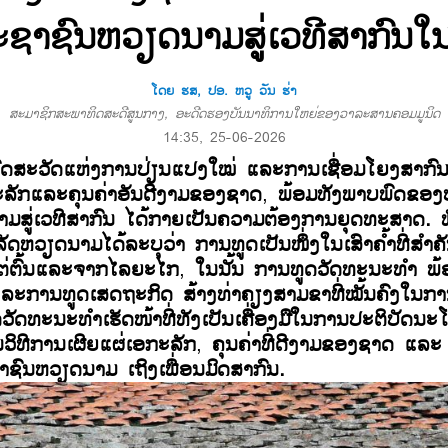
ຊາຊົນຫວຽດນາມສູ່ເວທີສາກົນໃນ
ໂດຍ ຮສ, ປອ. ຫວູ ວັນ ຮ່າ
ສະມາຊິກສະພາທິດສະດີສູນກາງ, ອະດີດຮອງບັນນາທິການໃຫຍ່ຂອງວາລະສານຄອມມູນິດ
14:35, 25-06-2026
່ທົດສະວັດແຫ່ງການປ່ຽນແປງໃໝ່ ແລະການເຊື່ອມໂຍງສາກົ
ະລັກແລະຄຸນຄ່າອັນດີງາມຂອງຊາດ
,
ພ້ອມທັງພາບພົດຂອ
ມສູ່ເວທີສາກົນ ໄດ້ກາຍເປັນຄວາມຕ້ອງການຍຸດທະສາດ. ພ
ດຫວຽດນາມໄດ້ລະບຸວ່າ
ການທູດເປັນໜຶ່ງໃນເສົາຄ້ຳທີ່ສຳ
ຕ່ຕົ້ນແລະຈາກໄລຍະໄກ
,
ໃນນັ້ນ
ການທູດວັດທະນະທຳ
ພ້
ແລະການທູດເສດຖະກິດ
ສ້າງທ່າຄຽງສາມຂາທີ່ໝັ້ນຄົງໃນກາ
ັດທະນະທຳເຮັດໜ້າທີ່ທັງເປັນເຄື່ອງມືໃນການປະຕິບັດນ
ວິທີການເຜີຍແຜ່ເອກະລັກ
,
ຄຸນຄ່າທີ່ດີງາມຂອງຊາດ ແລ
ົນຫວຽດນາມ ເຖິງເພື່ອນມິດສາກົນ.