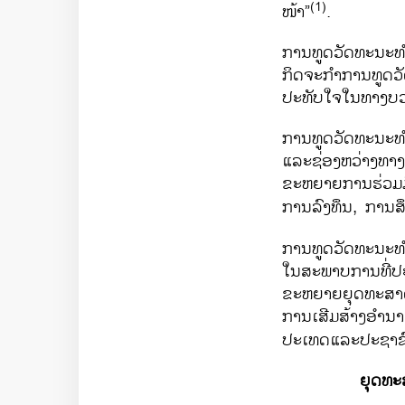
(1)
ໜ້າ”
.
ການທູດວັດທະນະທ
ກິດຈະກຳການທູດວ
ປະທັບໃຈໃນທາງບວ
ການທູດວັດທະນະທຳປ
ແລະຊ່ອງຫວ່າງທາງ
ຂະຫຍາຍການຮ່ວມມ
ການລົງທຶນ, ການສ
ການທູດວັດທະນະທ
ໃນສະພາບການທີ່ປະເ
ຂະຫຍາຍຍຸດທະສາດ
ການເສີມສ້າງອຳນາ
ປະເທດແລະປະຊາຊ
ຍຸດທະ