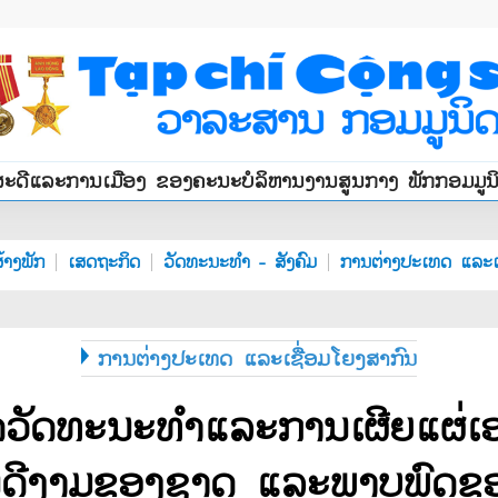
ສະດີແລະການເມືອງ ຂອງຄະນະບໍລິຫານງານສູນກາງ ພັກກອມມູ
້າງພັກ
ເສດຖະກິດ
ວັດທະນະທຳ - ສັງຄົມ
ການຕ່າງປະເທດ ແລະເ
ການຕ່າງປະເທດ ແລະເຊື່ອມໂຍງສາກົນ
ດວັດທະນະທຳແລະການເຜີຍແຜ່ເ
ັນດີງາມຂອງຊາດ ແລະພາບພົດ