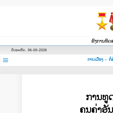
ອົງການທິດ
ວັນພະຫັດ, 06-08-2026
ການເມືອງ - ກໍ່ສ
ການທູ
ຄຸນຄ່າອ