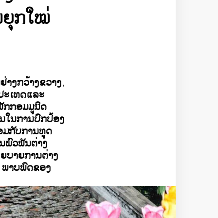
ຍຸກໃໝ່
ນຢ່າງກວ້າງຂວາງ
,
ງປະເທດແລະ
ັກກອມມູນິດ
ຄັນໃນການປົກປ້ອງ
ອມກັບການທູດ
ນພົວພັນຕ່າງ
ະໂຍບາຍການຕ່າງ
ະ ພາບພົດຂອງ