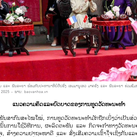
ິມ ແລະ ພັນລະຍາ ພ້ອມກັບປະທານາທິບໍດີຝຣັ່ງ ເອມມານູເອວ ມາຄຣົງ ແລະ ພັນລະຍາ ຮ່ວມຊົ
າ 2025
- ພາບ: baovanhoa.vn
ແນວຄວາມຄິດແລະບົດບາດຂອງການທູດວັດທະນະທຳ
ພັນສາກົນສະໄໝໃໝ່, ການທູດວັດທະນະທຳມັກຖືກເບິ່ງວ່າເປັນສ່
້ນການໃຊ້ວິທີການ, ຜະລິດຕະພັນ ແລະ ກິດຈະກຳທາງວັດທະນະທ
ອໃຈ, ສ້າງຄວາມປາຖະໜາດີ ແລະ ສົ່ງເສີມຄວາມເຂົ້າໃຈເຊິ່ງກັນແ