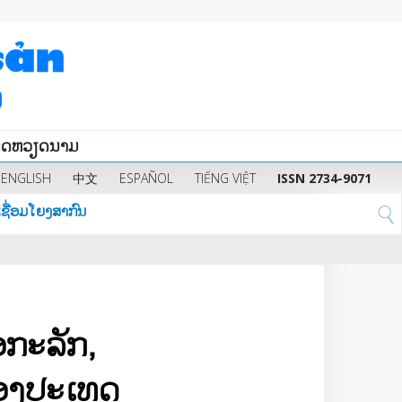
ນິດຫວຽດນາມ
ENGLISH
中文
ESPAÑOL
TIẾNG VIỆT
ISSN 2734-9071
ຊື່ອມໂຍງສາກົນ
ອກະລັກ
,
ຂອງປະເທດ