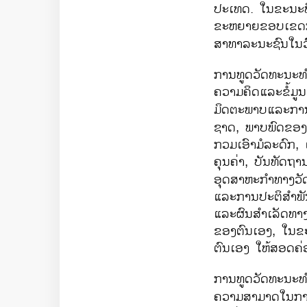
ປະເທດ. ໃນຂະນະທີ່
ຂະຫຍາຍຂອບເຂດການ
ສາທາລະນະຊົນໃນວ
ການທູດວັດທະນະທຳ
ຄວາມຄິດແລະຂໍ້ມູນ
ມິດຕະພາບແລະການ
ຊາດ, ພາບພົດຂອງປ
ກວມເອົາມໍລະດົກ, 
ຄຸນຄ່າ, ບັນທັດຖ
ອຸດສາຫະກຳທາງວັ
ແລະການປະຕິສຳພັນ
ແລະຜົນສຳເລັດທາງ
ຂອງຕົນເອງ, ໃນຂະ
ຕົນເອງ ໃຫ້ສອດຄ່
ການທູດວັດທະນະທຳ
ຄວາມສາມາດໃນການດ