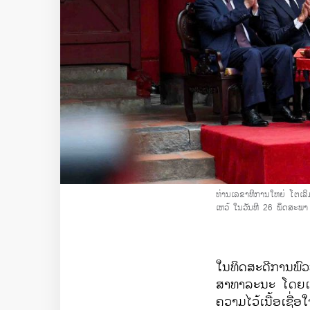
ທ່ານເລຂາທິການໃຫຍ່ ໂຕເລ
ເຫວ້ ໃນວັນທີ 26 ພຶດສະພ
ໃນທິດສະດີການພົວ
ສາທາລະນະ ໂດຍເນັ
ຄວາມໄວ້ເນື້ອເຊື່