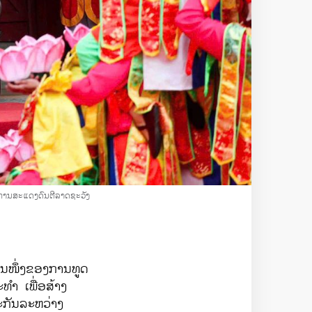
ມການສະແດງດົນຕີລາດຊະວັງ
ວນໜຶ່ງຂອງການທູດ
ຳ ເພື່ອສ້າງ
ລະກັນລະຫວ່າງ