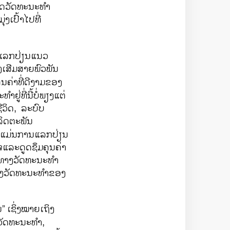
ທູດວັດທະນະທຳ
່ງເປົ້າໄປທີ່
ນແລກປ່ຽນແນວ
່ງເສີມສາຍພົວພັນ
ຸນຄ່າທີ່ດີງາມຂອງ
ທີ່ນີ້ບໍ່ພຽງແຕ່
ີວິດ, ລະບົບ
ິດຕະພັນ
່ແມ່ນການແລກປ່ຽນ
ຈແລະດູດຊຶມຄຸນຄ່າ
ົກທາງວັດທະນະທຳ
ທາງວັດທະນະທຳຂອງ
ນ”
ເຊິ່ງໝາຍເຖິງ
ວັດທະນະທຳ,