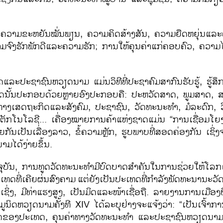
 ຄວາມຂະຫຍັນໝັ່ນພຽນ, ຄວາມຄິດສ້າງສັນ, ຄວາມຍືດຫຍຸ່ນແລະ
ຈົງຮັກພັກດີແລະຄວາມຮັກ; ການໃຫ້ຄຸນຄ່າແກ່ຄອບຄົວ, ຄວາມໄຝ່
ະປະຊາຊົນຫວຽດນາມ ແມ່ນວິທີທີ່ປະຊາຄົມສາກົນຮັບຮູ້, ຮູ້ສຶ
ດນັ້ນປະກອບດ້ວຍຫຼາຍອົງປະກອບຄື: ປະຫວັດສາດ, ພູມສາດ, 
ທາງເສດຖະກິດແລະສັງຄົມ, ປະຊາຊົນ, ວັດທະນະທຳ, ມໍລະດົກ, ວິ
ັກໂນໂລຊີ... ເຄື່ອງໝາຍການຄ້າແຫ່ງຊາດແມ່ນ “ການເຊື່ອມໂຍງ”
າດ້ວຍກັນເປັນເລື່ອງລາວ, ຂໍ້ຄວາມຫຼັກ, ຮູບພາບທີ່ສອດຄ່ອງກັນ ເຊິ
າມໄດ້ງ່າຍຂຶ້ນ.
ັນ, ການທູດວັດທະນະທຳມີບົດບາດສຳຄັນໃນການຊ່ວຍໃຫ້ໂລກເຂ
ທດທີ່ເຄີຍຜ່ນສົງຄາມ
ແຕ່ຍັງເປັນປະເທດທີ່ກຳລັງພັດທະນານະວັ
ຊິ່ງ, ມີທ່າແຮງສູງ, ເປັນມິດແລະໜ້າເຊື່ອຖື. ລາຍງານການເມືອງທ
ູນິດຫວຽດນາມຄັ້ງທີ XIV ໄດ້ລະບຸຢ່າງຈະແຈ້ງວ່າ: “ເປັນເຈົ້າ
ົດຂອງປະເທດ, ຄຸນຄ່າທາງວັດທະນະທຳ ແລະປະຊາຊົນຫວຽດນາມສູ