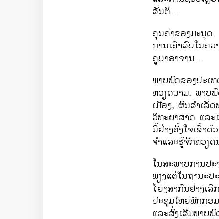
ສັນຕິ...
ຄຸນຄ່າຂອງມະນຸດ:
ການເຄົາລົບໃນຄວາມ
ຄູບາອາຈານ...
ພາບພົດຂອງປະເທດແລ
ຫວຽດນາມ. ພາບພົ
ເມືອງ, ຜົນສຳເລັດ
ວິທະຍາສາດ ແລະເຕ
ນີ້ຢ່າງຕັ້ງໃຈເຂົ້
ຈຳແລະຮູ້ຈັກຫວຽດນ
ໃນສະພາບການປະຈຸບ
ພຽງແຕ່ໃນຖານະປະເ
ໂຍງສາກົນຢ່າງເລິກເ
ປະຊຸມໃຫຍ່ພັກກອມມ
ແລະສົ່ງເສີມພາບພ