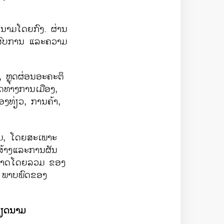
ນາມໂດຍກົງ. ຜ່ານ
ະສົບການ ແລະຄວາມ
, ຫຼຸດຜ່ອນອະຄະຕິ
ດທາງການເມືອງ,
ງທ່ຽວ, ການຄ້າ,
ມ, ໂດຍສະເພາະ
ນສ້າງແລະການຜັນ
ະສາດໂດຍລວມ ຂອງ
ພາບພົດຂອງ
ວຽດນາມ