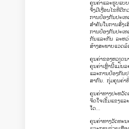
ຄຸນຄ່າແລະຮູບແບ
ຈຶ່ງມີເງື່ອນໄຂທີ
ການປ້ອງກັນປະເທດໄ
ສຳຄັນໃນການສົ່ງເ
ການປ້ອງກັນປະເທດ
ກັນແລະກັນ ລະຫວ່າ
ສ້າງສະພາບແວດລ້ອ
ຄຸນຄ່າຂອງຫວຽດນ
ຄຸນຄ່າເຫຼົ່ານີ້ແມ
ແລະການປ້ອງກັນປ
ສາກົນ. ກຸ່ມຄຸນຄ່າທ
ຄຸນຄ່າທາງປະຫວັ
ຈິດໃຈເຂັ້ມແຂງແລະບ
ໃດ...
ຄຸນຄ່າທາງວັດທະນ
ແລະການຊ່ວຍເຫຼືອ