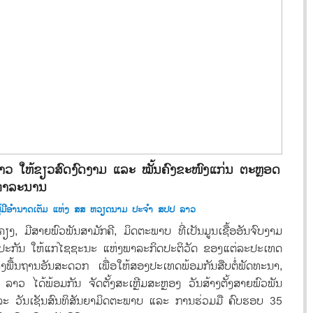
ລາວ ໃຫ້ຂຽວສົດງົດງາມ ແລະ ໝັ້ນຄົງຂະໜົງແກ່ນ ຕະຫຼອດ
ກາລະນານ
ູດຜູ້ມີອຳນາດເຕັມ ແຫ່ງ ສສ ຫວຽດນາມ ປະຈຳ ສປປ ລາວ
 ມີສາຍພົວພັນສາມັກຄີ, ມິດຕະພາບ ທີ່ເປັນມູນເຊື້ອອັນຈົບງາມ
ັບປະກັນ ໃຫ້ແກ່ໄຊຊະນະ ແຫ່ງພາລະກິດປະຕິວັດ ຂອງແຕ່ລະປະເທດ
ງພື້ນຖານອັນສະດວກ ເພື່ອໃຫ້ສອງປະເທດພ້ອມກັນສືບຕໍ່ພັດທະນາ,
- ລາວ ໄດ້ພ້ອມກັນ ຈັດຕັ້ງສະເຫຼີມສະຫຼອງ ວັນສ້າງຕັ້ງສາຍພົວພັນ
ລະ ວັນເຊັນສົນທິສັນຍາມິດຕະພາບ ແລະ ການຮ່ວມມື ຄົບຮອບ 35