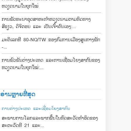
ຫວຽດນາມໃນຍຸກໃໝ່
ການພັດທະນາອຸດສາຫະກຳຫວຽດນາມຕາມທິດທາງ
ສີຂຽວ, ດິຈິຕອນ ແລະ ເປັນເຈົ້າຕົນເອງ:...
ມະຕິເລກທີ 80-NQ/TW ຂອງກົມການເມືອງສູນກາງພັກ
-...
ການພົວພັນຕ່າງປະເທດ ແລະການເຊື່ອມໂຍງສາກົນຂອງ
ຫວຽດນາມໃນຍຸກໃໝ່:...
ອ່ານຫຼາຍທີ່ສຸດ
ການຕ່າງປະເທດ ແລະເຊື່ອມໂຍງສາກົນ
ສະພາບການໂລກແລະພາກພື້ນໃນທົດສະວັດທໍາອິດຂອງ
ສະຕະວັດທີ 21 ແລະ...