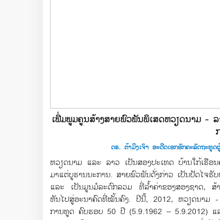
ເພີ່ມພູມຄູນສ້າງສາຍພົວພັນພິເສດຫວຽດນາມ - 
ດຣ. ຕ້າມິງເຈົາ ອະດີດເອກອັກຄະລັດຖະທ
ຫວຽດນາມ ແລະ ລາວ ເປັນສອງປະເທດ ບ້ານໃກ້ເຮືອນຄຽງ,
ມາແຕ່ບູຮານນະການ. ສາຍພົວພັນດັ່ງກ່າວ ເປັນປັດໄຈຮ
ແລະ ເປັນມູນມໍລະດົກລວມ ທີ່ລ້ຳຄ່າຂອງສອງຊາດ, ສ້າ
ຫັນໄປສູ່ອະນາຄົດທີ່ໝັ້ນຄົງ. ປີນີ້, 2012, ຫວຽດນາມ 
ການທູດ ຄົບຮອບ 50 ປີ (5.9.1962 – 5.9.2012) ແ