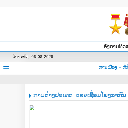
ອົງການທິດ
ວັນພະຫັດ, 06-08-2026
ການເມືອງ - ກໍ່ສ
ການຕ່າງປະເທດ ແລະເຊື່ອມໂຍງສາກົນ