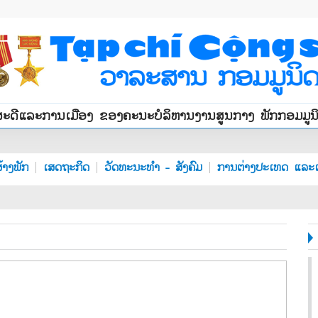
ສະດີແລະການເມືອງ ຂອງຄະນະບໍລິຫານງານສູນກາງ ພັກກອມມູ
້າງພັກ
ເສດຖະກິດ
ວັດທະນະທຳ - ສັງຄົມ
ການຕ່າງປະເທດ ແລະເ