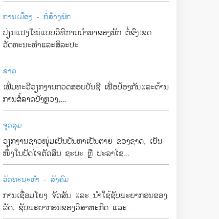
ການເມືອງ - ກໍ່ສ້າງພັກ
ປ່ຽນແປງໃໝ່ແບບວິທີການນຳພາຂອງພັກ ຕໍ່ຂົງເຂດ
ວັດທະນະທຳແລະສິລະປະ
ຂ່າວ
ເພີ່ມທະວີວຽກງານກວດສອບບັນຊີ ເພື່ອປ້ອງກັນແລະຕ້ານ
ການສໍ້ລາດບັງຫຼວງ,...
ຈຸດສຸມ
ວຽກງານຊາວໜຸ່ມເປັນບັນຫາເປັນຕາຍ ຂອງຊາດ, ເປັນ
ໜຶ່ງໃນປັດໄຈຕັດສິນ ຊະນະ ຫຼື ປະລາໄຊ...
ວັດທະນະທຳ - ສັງຄົມ
ການເຊື່ອມໂຍງ ຈັດສັນ ແລະ ນຳໃຊ້ຊັບພະຍາກອນຂອງ
ລັດ, ຊັບພະຍາກອນຂອງວິສາຫະກິດ ແລະ...