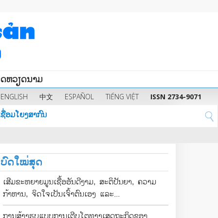
ນິດຫວຽດນາມ
ENGLISH
中文
ESPAÑOL
TIẾNG VIỆT
ISSN 2734-9071
ຊື່ອມໂຍງສາກົນ
ບົດໃໝ່ສຸດ
ເສີມຂະຫຍາຍມູນເຊື້ອອັນດີງາມ, ສະຕິປັນຍາ, ຄວາມ
ກ້າຫານ, ຈິດໃຈເປັນເຈົ້າຕົນເອງ ແລະ...
ການສ້າງຮູບແບບການເຕີບໂຕທາງເສດຖະກິດຂອງ