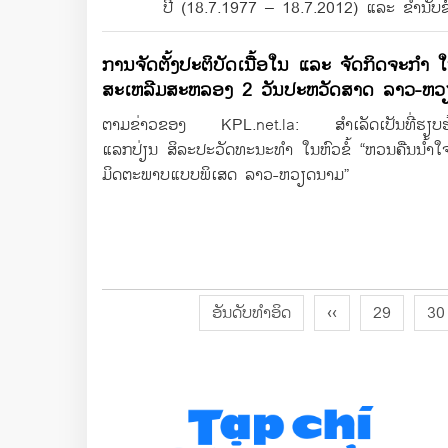
ປີ (18.7.1977 – 18.7.2012) ແລະ ຂ່ຳນັບ
ການຈັດຕັ້ງປະຕິບັດເນື້ອໃນ ແລະ ຈັດກິດຈະກຳ
ສະເຫລີມສະຫລອງ 2 ວັນປະຫວັດສາດ ລາວ-ຫວ
ຕາມຂ່າວຂອງ KPL.net.la: ສຳເລັດເປັນທີ່ຮຽບຮ
ແລກປ່ຽນ ສິລະປະວັດທະນະທຳ ໃນຫົວຂໍ້ “ຫວນຄືນນ້ຳໃຈ
ມິດຕະພາບແບບພິເສດ ລາວ-ຫວຽດນາມ”
ອັນດັບທຳອິດ
‹‹
29
30