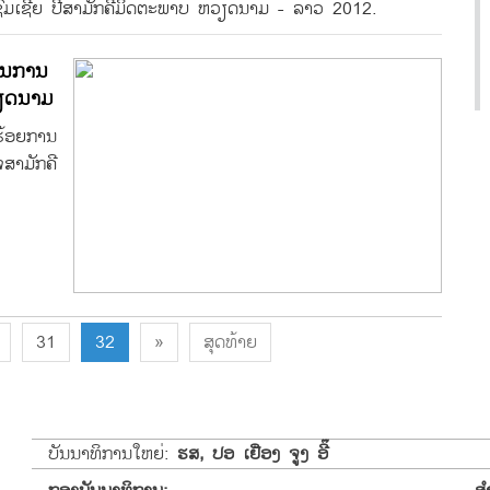
ຊົມເຊີຍ ປີສາມັກຄີມິດຕະພາບ ຫວຽດນາມ - ລາວ 2012.
 ໃນການ
ຽດນາມ
້ອຍການ
ສາມັກຄີ
31
32
»
ສຸດທ້າຍ
ບັນນາທິການໃຫຍ່:
ຮສ, ປອ ເຢືອງ ຈູງ ອີ໊