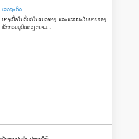
ເສດຖະກິດ
ບາງເນື້ອໃນຕົ້ນຕໍໃນແນວທາງ ແລະແຜນນະໂຍບາຍຂອງ
ພັກກອມມູນິດຫວຽດນາມ...