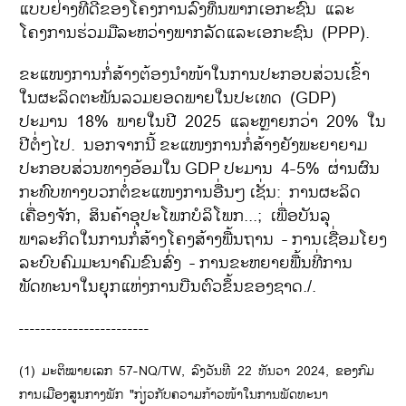
ແບບຢ່າງທີ່ດີຂອງໂຄງການລົງທຶນພາກເອກະຊົນ ແລະ
ໂຄງການຮ່ວມມືລະຫວ່າງພາກລັດແລະເອກະຊົນ (PPP).
ຂະແໜງການກໍ່ສ້າງຕ້ອງນຳໜ້າໃນການປະກອບສ່ວນເຂົ້າ
ໃນຜະລິດຕະພັນລວມຍອດພາຍໃນປະເທດ (GDP)
ປະມານ 18% ພາຍໃນປີ 2025 ແລະຫຼາຍກວ່າ 20% ໃນ
ປີຕໍ່ໆໄປ. ນອກຈາກນີ້
ຂະແໜງການກໍ່ສ້າງຍັງພະຍາຍາມ
ປະກອບສ່ວນທາງອ້ອມໃນ
GDP
ປະມານ 4-5% ຜ່ານຜົນ
ກະທົບທາງບວກຕໍ່ຂະແໜງການອື່ນໆ
ເຊັ່ນ: ການຜະລິດ
ເຄື່ອງຈັກ, ສິນຄ້າອຸປະໂພກບໍລິໂພກ...; ເພື່ອບັນລຸ
ພາລະກິດໃນການກໍ່ສ້າງໂຄງສ້າງພື້ນຖານ -
ການເຊື່ອມໂຍງ
ລະບົບຄົມມະນາຄົມຂົນສົ່ງ -
ການຂະຫຍາຍພື້ນທີ່ການ
ພັດທະນາໃນຍຸກແຫ່ງການບືນຕົວຂຶ້ນຂອງຊາດ./.
------------------------
(1) ມະຕິໝາຍເລກ 57-NQ/TW, ລົງວັນທີ 22 ທັນວາ 2024, ຂອງກົມ
ການເມືອງສູນກາງພັກ "ກ່ຽວກັບຄວາມກ້າວໜ້າໃນການພັດທະນາ