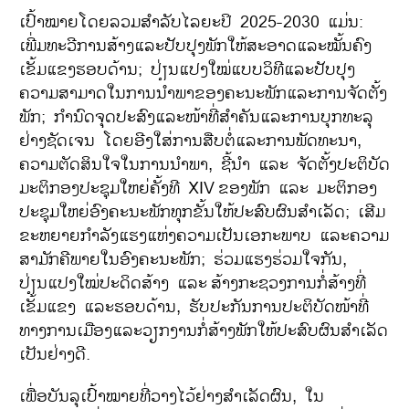
ເປົ້າໝາຍໂດຍລວມສຳລັບໄລຍະປິ 2025-2030 ແມ່ນ:
ເພີ່ມທະວີການສ້າງແລະປັບປຸງພັກໃຫ້ສະອາດແລະໝັ້ນຄົງ
ເຂັ້ມແຂງຮອບດ້ານ; ປ່ຽນແປງໃໝ່ແບບວິທີແລະປັບປຸງ
ຄວາມສາມາດໃນການນຳພາຂອງຄະນະພັກແລະການຈັດຕັ້ງ
ພັກ; ກຳນົດຈຸດປະສົງແລະໜ້າທີ່ສຳຄັນແລະການບຸກທະລຸ
ຢ່າງຊັດເຈນ ໂດຍອີງໃສ່ການສືບຕໍ່ແລະການພັດທະນາ,
ຄວາມຕັດສິນໃຈໃນການນຳພາ, ຊີ້ນຳ ແລະ ຈັດຕັ້ງປະຕິບັດ
ມະຕິກອງປະຊຸມໃຫຍ່ຄັ້ງທີ XIV
ຂອງພັກ ແລະ ມະຕິກອງ
ປະຊຸມໃຫຍ່ອົງຄະນະພັກທຸກຂັ້ນໃຫ້ປະສົບຜົນສຳເລັດ; ເສີມ
ຂະຫຍາຍກຳລັງແຮງແຫ່ງຄວາມເປັນເອກະພາບ ແລະຄວາມ
ສາມັກຄີພາຍໃນອົງຄະນະພັກ; ຮ່ວມແຮງຮ່ວມໃຈກັນ,
ປ່ຽນແປງໃໝ່ປະດິດສ້າງ ແລະ
ສ້າງກະຊວງການກໍ່ສ້າງທີ່
ເຂັ້ມແຂງ ແລະຮອບດ້ານ, ຮັບປະກັນການປະຕິບັດໜ້າທີ່
ທາງການເມືອງແລະວຽກງານກໍ່ສ້າງພັກໃຫ້ປະສົບຜົນສຳເລັດ
ເປັນຢ່າງດີ.
ເພື່ອບັນລຸເປົ້າໝາຍທີ່ວາງໄວ້ຢ່າງສຳເລັດຜົນ, ໃນ