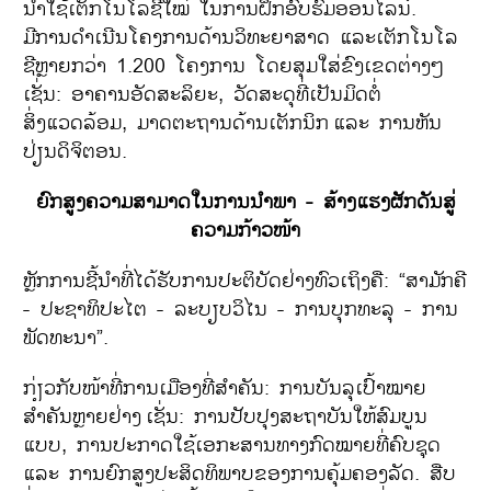
ນຳໃຊ້ເຕັກໂນໂລຊີໃໝ່ ໃນການຝຶກອົບຮົມອອນໄລນ໌.
ມີການດຳເນີນໂຄງການດ້ານວິທະຍາສາດ ແລະເຕັກໂນໂລ
ຊີຫຼາຍກວ່າ 1.200 ໂຄງການ ໂດຍສຸມໃສ່ຂົງເຂດຕ່າງໆ
ເຊັ່ນ: ອາຄານອັດສະລິຍະ, ວັດສະດຸທີ່ເປັນມິດຕໍ່
ສິ່ງແວດລ້ອມ, ມາດຕະຖານດ້ານເຕັກນິກ
ແລະ ການຫັນ
ປ່ຽນດິຈິຕອນ.
ຍົກສູງຄວາມສາມາດໃນການນຳພາ - ສ້າງແຮງຜັກດັນສູ່
ຄວາມກ້າວໜ້າ
ຫຼັກການຊີ້ນຳທີ່ໄດ້ຮັບການປະຕິບັດຢ່າງທົວເຖິງຄື: “ສາມັກຄີ
- ປະຊາທິປະໄຕ - ລະບຽບວິໄນ - ການບຸກທະລຸ - ການ
ພັດທະນາ”.
ກ່ຽວກັບໜ້າທີ່ການເມືອງທີ່ສຳຄັນ: ການບັນລຸເປົ້າໝາຍ
ສຳຄັນຫຼາຍຢ່າງ
ເຊັ່ນ: ການປັບປຸງສະຖາບັນໃຫ້ສົມບູນ
ແບບ, ການປະກາດໃຊ້ເອກະສານທາງກົດໝາຍທີ່ຄົບຊຸດ
ແລະ ການຍົກສູງປະສິດທິພາບຂອງການຄຸ້ມຄອງລັດ. ສືບ