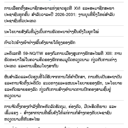
ການເລືອກຕັ້ງສະມາຊິກສະພາແຫ່ງຊາດຊຸດທີ XVI ແລະສະມາຊິກສະພາ
ປະຊາຊົນທຸກຂັ້ນ ສຳລັບວາລະປີ 2026-2031: ງານບຸນທີ່ຍິ່ງໃຫຍ່ສຳລັບ
ປະຊາຊົນທົ່ວປະເທດ
ນະໂຍບາຍສັງຄົມທີ່ມຸ່ງເນັ້ນການພັດທະນາຢ່າງຍືນຍົງໃນຍຸກໃໝ່
ກ້າວໄປຂ້າງໜ້າຢ່າງໝັ້ນຄົງພາຍໃຕ້ທຸງຂອງພັກ
ມະຕິເລກທີ 59-NQ/TW ຂອງກົມການເມືອງສູນກາງພັກສະໄໝທີ XIII: ການ
ພັດທະນາໃໝ່ໃນຄວາມຄິດຂອງພັກກອມມູນິດຫວຽດນາມ ກ່ຽວກັບການຕ່າງ
ປະເທດ ແລະການເຊື່ອມໂຍງສາກົນ
ຜົນສຳເລັດແລະບົດຮຽນທີ່ໄດ້ຮັບຈາກການໃຫ້ຄຳປຶກສາ, ການຫັນເປັນສະຖາບັນ
ແລະການຈັດຕັ້ງປະຕິບັດ ແນວທາງແລະແຜນນະໂຍບາຍຂອງພັກ, ນະໂຍບາຍ
ແລະກົດໝາຍຂອງລັດ ກ່ຽວກັບການສ້າງອຳນາດການປົກຄອງສາມຊັ້ນຢູ່
ຫວຽດນາມ
ການຈັດຕັ້ງກອງກຳລັງທີ່ກະທັດລັດຮັດກຸມ, ຄ່ອງຕົວ, ມີປະສິດທິພາບ ແລະ
ເຂັ້ມແຂງ - ສ້າງຮາກຖານທີ່ໝັ້ນຄົງໃຫ້ແກ່ການກໍ່ສ້າງກອງທັບປະຊາຊົນ
ຫວຽດນາມທີ່ທັນສະໄໝ