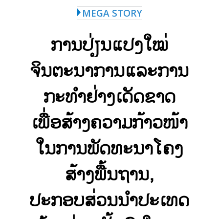
MEGA STORY
ການປ່ຽນແປງໃໝ່
ຈິນຕະນາການແລະການ
ກະທຳຢ່າງເດັດຂາດ
ເພື່ອສ້າງຄວາມກ້າວໜ້າ
ໃນການພັດທະນາໂຄງ
ສ້າງພື້ນຖານ
,
ປະກອບສ່ວນນຳປະເທດ