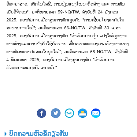
ວິທະຍາສາດ, ເຕັກໂນໂລຊີ, ການປ່ຽນແປງໃໝ່ປະດິດສ້າງ
ແລະ ການຫັນ
ເປັນດິຈິຕອນ"; ມະຕິໝາຍເລກ 59-NQ/TW, ລົງວັນທີ 24 ມັງກອນ
2025, ຂອງກົມການເມືອງສູນກາງພັກກ່ຽວກັບ "ການເຊື່ອມໂຍງສາກົນໃນ
ສະພາບການໃໝ່"; ມະຕິໝາຍເລກ 66-NQ/TW, ລົງວັນທີ 30 ເມສາ
2025, ຂອງກົມການເມືອງສູນກາງພັກ "ວ່າດ້ວຍການປ່ຽນແປງໃໝ່ວຽກງານ
ການສ້າງແລະການບັງຄັບໃຊ້ກົດໝາຍ ເພື່ອຕອບສະໜອງວາມຕ້ອງການຂອງ
ການພັດທະນາປະເທດໃນຍຸກໃໝ່”; ມະຕິໝາຍເລກ 68-NQ/TW, ລົງວັນທີ
4 ພຶດສະພາ 2025, ຂອງກົມການເມືອງສູນກາງພັກ "ວ່າດ້ວຍການ
ພັດທະນາເສດຖະກິດເອກະຊົນ".
ບົດຄວາມຫົວຂໍ້ດຽວກັນ