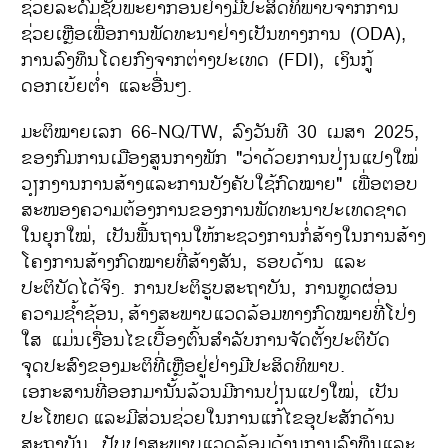
ຊ່ວຍລະດົມຊັບພະຍາກອນຢ່າງມີປະສິດທິພາບຈາກການ
ຊ່ວຍເຫຼືອເພື່ອການພັດທະນາຢ່າງເປັນທາງການ (ODA),
ການລົງທຶນໂດຍກົງຈາກຕ່າງປະເທດ (FDI), ເງິນກູ້
ດອກເບ້ຍຕ່ຳ ແລະອື່ນໆ.
ມະຕິໝາຍເລກ 66-NQ/TW, ລົງວັນທີ 30 ເມສາ 2025,
ຂອງກົມການເມືອງສູນກາງພັກ "ວ່າດ້ວຍການປ່ຽນແປງໃໝ່
ວຽກງານການສ້າງແລະການບັງຄັບໃຊ້ກົດໝາຍ" ເພື່ອຕອບ
ສະໜອງຄວາມຕ້ອງການຂອງການພັດທະນາປະເທດຊາດ
ໃນຍຸກໃໝ່, ເປັນພື້ນຖານໃຫ້ກະຊວງການກໍ່ສ້າງໃນການສ້າງ
ໂຄງການສ້າງກົດໝາຍທີ່ສ້າງສັນ, ຮອບດ້ານ ແລະ
ປະຕິບັດໄດ້ຈິງ. ການປະຕິຮູບສະຖາບັນ, ການຫຼຸດຜ່ອນ
ຄວາມຊ້ຳຊ້ອນ,
ສ້າງສະພາບແວດລ້ອມທາງກົດໝາຍທີ່ໂປ່ງ
ໃສ ແມ່ນເງື່ອນໄຂເບື້ອງຕົ້ນສຳລັບການຈັດຕັ້ງປະຕິບັດ
ຈຸດປະສົງຂອງມະຕິທີ່ເຫຼືອຢູ່ຢ່າງມີປະສິດທິພາບ.
ເອກະສານທີ່ອອກມານັ້ນລ້ວນມີການປ່ຽນແປງໃໝ່, ເປັນ
ປະໂຫຍດ
ແລະມີສ່ວນຊ່ວຍໃນການແກ້ໄຂອຸປະສັກດ້ານ
ສະຖາບັນ, ປັບປຸງສະພາບແວດລ້ອມດ້ານການລົງທຶນແລະ