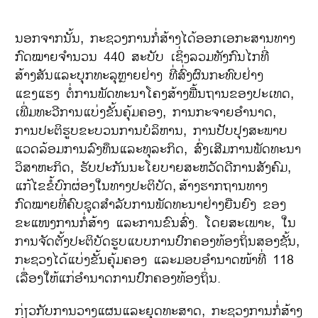
ນອກຈາກນັ້ນ, ກະຊວງການກໍ່ສ້າງໄດ້ອອກເອກະສານທາງ
ກົດໝາຍຈຳນວນ 440 ສະບັບ ເຊິ່ງລວມທັງກົນໄກທີ່
ສ້າງສັນແລະບຸກທະລຸຫຼາຍຢ່າງ ທີ່ສົ່ງຜົນກະທົບຢ່າງ
ແຂງແຮງ ຕໍ່ການພັດທະນາໂຄງສ້າງພື້ນຖານຂອງປະເທດ,
ເພີ່ມທະວີການແບ່ງຂັ້ນຄຸ້ມຄອງ, ການກະຈາຍອໍານາດ,
ການປະຕິຮູບຂະບວນການບໍລິຫານ, ການປັບປຸງສະພາບ
ແວດລ້ອມການລົງທຶນແລະທຸລະກິດ, ສົ່ງເສີມການພັດທະນາ
ວິສາຫະກິດ, ຮັບປະກັນນະໂຍບາຍສະຫວັດດີການສັງຄົມ,
ແກ້ໄຂຂໍ້ບົກຜ່ອງໃນທາງປະຕິບັດ,
ສ້າງຮາກຖານທາງ
ກົດໝາຍທີ່ຄົບຊຸດສໍາລັບການພັດທະນາຢ່າງຍືນຍົງ ຂອງ
ຂະແໜງການກໍ່ສ້າງ ແລະການຂົນສົ່ງ. ໂດຍສະເພາະ, ໃນ
ການຈັດຕັ້ງປະຕິບັດຮູບແບບການປົກຄອງທ້ອງຖິ່ນສອງຊັ້ນ,
ກະຊວງໄດ້ແບ່ງຂັ້ນຄຸ້ມຄອງ ແລະມອບອຳນາດໜ້າທີ່ 118
ເລື່ອງໃຫ້ແກ່ອໍານາດການປົກຄອງທ້ອງຖິ່ນ.
ກ່ຽວກັບການວາງແຜນແລະຍຸດທະສາດ, ກະຊວງການກໍ່ສ້າງ