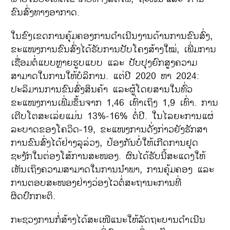
ຂົນສົ່ງທາງອາກາດ.
ໃນຂົງເຂດການຄຸ້ມຄອງການດຳເນີນງານດ້ານການຂົນສົ່ງ,
ຂະແໜງການຂົນສົ່ງໄດ້ຮັບການປັບໂຄງສ້າງໃໝ່, ເພີ່ມການ
ເຊື່ອມຕໍ່ແບບຫຼາຍຮູບແບບ ແລະ ປັບປຸງຍົກສູງຄວາມ
ສາມາດໃນການໃຫ້ບໍລິການ. ແຕ່ປີ 2020 ຫາ 2024:
ປະລິມານການຂົນສົ່ງສິນຄ້າ ແລະຜູ້ໂດຍສານໃນທົ່ວ
ຂະແໜງການເພີ່ມຂຶ້ນຈາກ 1,46 ເທົ່າເຖິງ 1,9 ເທົ່າ. ການ
ເຕີບໂຕສະເລ່ຍແມ່ນ 13%-16% ຕໍ່ປີ. ໃນໄລຍະການແຜ່
ລະບາດຂອງໂຄວິດ-19, ຂະແໜງການດັ່ງກ່າວຍັງຮັກສາ
ການຂົນສົ່ງໄດ້ຢ່າງລຸລ່ວງ, ປ້ອງກັນບໍ່ໃຫ້ເກີດການຢຸດ
ຊະງັກໃນຕ່ອງໂສ້ການສະໜອງ. ຜົນໄດ້ຮັບນີ້ສະແດງໃຫ້
ເຫັນເຖິງຄວາມສາມາດໃນການນຳພາ, ການຄຸ້ມຄອງ ແລະ
ການຕອບສະໜອງຢ່າງວ່ອງໄວຕໍ່ສະຖານະການທີ່
ຜິດປົກກະຕິ.
ກະຊວງການກໍ່ສ້າງໄດ້ສະເໜີແນະໃຫ້ລັດຖະບານດຳເນີນ