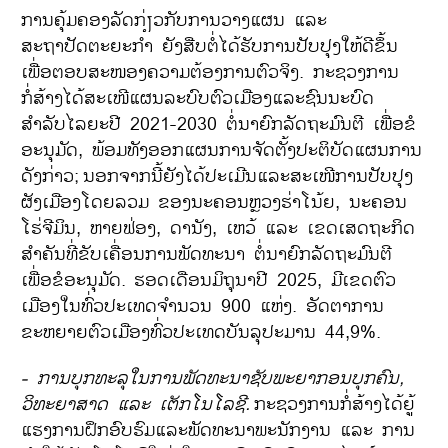
ການຄຸ້ມຄອງລັດກ່ຽວກັບການວາງແຜນ ແລະ
ສະຖາປັດຕະຍະກຳ ຍັງສືບຕໍ່ໄດ້ຮັບການປັບປຸງໃຫ້ດີຂຶ້ນ
ເພື່ອຕອບສະໜອງຄວາມຕ້ອງການຕົວຈິງ. ກະຊວງການ
ກໍ່ສ້າງໄດ້ສະເໜີແຜນລະບົບຕົວເມືອງແລະຊົນນະບົດ
ສຳລັບໄລຍະປີ 2021-2030 ຕໍ່ນາຍົກລັດຖະມົນຕີ ເພື່ອຂໍ
ອະນຸມັດ, ພ້ອມທັງອອກແຜນການຈັດຕັ້ງປະຕິບັດແຜນການ
ດັງກ່າວ;
ນອກຈາກນີ້ຍັງໄດ້ປະເມີນແລະສະເໜີການປັບປຸງ
ຜັງເມືອງໂດຍລວມ ຂອງນະຄອນຫຼວງຮ່າໂນ້ຍ, ນະຄອນ
ໂຮ່ຈີມິນ, ຫາຍຟ່ອງ, ດານັງ, ເຫວ້ ແລະ ເຂດເສດຖະກິດ
ສຳຄັນທີ່ຂັບເຄື່ອນການພັດທະນາ ຕໍ່ນາຍົກລັດຖະມົນຕີ
ເພື່ອຂໍອະນຸມັດ.
ຮອດເດືອນມິຖຸນາປີ 2025, ມີເຂດຕົວ
ເມືອງໃນທົ່ວປະເທດຈຳນວນ 900 ແຫ່ງ. ອັດຕາການ
ຂະຫຍາຍຕົວເມືອງທົ່ວປະເທດບັນລຸປະມານ 44,9%.
-
ການບຸກທະລຸໃນການພັດທະນາຊັບພະຍາກອນບຸກຄົນ
,
ວິທະຍາສາດ ແລະ ເຕັກໂນໂລຊີ.
ກະຊວງການກໍ່ສ້າງໄດ້ຍູ້
ແຮງການຝຶກອົບຮົມແລະພັດທະນາພະນັກງານ ແລະ ການ