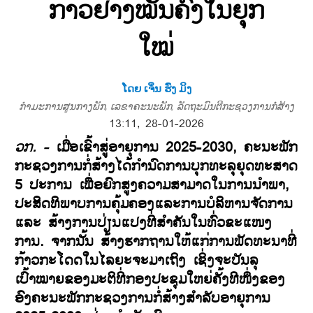
ກ້າວຢ່າງໝັ້ນຄົງໃນຍຸກ
ໃໝ່
ໂດຍ ເຈິ່ນ ຮົ່ງ ມິງ
ກຳມະການສູນກາງພັກ, ເລຂາຄະນະພັກ, ລັດຖະມົນຕີກະຊວງການກໍ່ສ້າງ
13:11, 28-01-2026
ວກ. -
ເມື່ອເຂົ້າສູ່ອາຍຸການ 2025-2030, ຄະນະພັກ
ກະຊວງການກໍ່ສ້າງໄດ້ກຳນົດການບຸກທະລຸຍຸດທະສາດ
5 ປະການ ເພື່ອຍົກສູງຄວາມສາມາດໃນການນຳພາ,
ປະສິດທິພາບການຄຸ້ມຄອງແລະການບໍລິຫານຈັດການ
ແລະ ສ້າງການປ່ຽນແປງທີ່ສຳຄັນໃນທົ່ວຂະແໜງ
ການ. ຈາກນັ້ນ ສ້າງຮາກຖານໃຫ້ແກ່ການພັດທະນາທີ່
ກ້າວກະໂດດໃນໄລຍະຈະມາເຖິງ ເຊິ່ງຈະບັນລຸ
ເປົ້າໝາຍຂອງມະຕິທີ່ກອງປະຊຸມໃຫຍ່ຄັ້ງທີໜຶ່ງຂອງ
ອົງຄະນະພັກກະຊວງການກໍ່ສ້າງສຳລັບອາຍຸການ