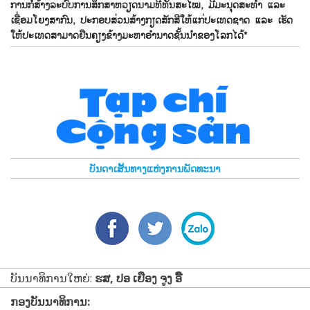
ການກໍ່ສ້າງລະບົບການສຶກສາຫວຽດນາມທີ່ທັນສະໄໝ, ມີມະນຸດສະທຳ ແລະ
ເຊື່ອມໂຍງສາກົນ, ປະກອບສ່ວນສ້າງກຽດສັກສີໃຫ້ແກ່ປະເທດຊາດ ແລະ ເຮັດ
ໃຫ້ປະເທດສາມາດຢືນຄຽງຂ້າງມະຫາອຳນາດຊັ້ນນຳຂອງໂລກໄດ້*
ບັນດາເສັ້ນທາງແຫ່ງການພັດທະນາ
ບັນນາທິການໃຫຍ່:
ຮສ, ປອ ເຢືອງ ຈູງ ອີ໊
ກອງບັນນາທິການ: