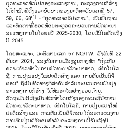
ຍຸດທະສາດທົ່ວໄປຂອງຂະແໜງການ, ກະຊວງການກໍ່ສ້າງ
ໄດ້ກຳນົດທີຕັ້ງແລະບົດບາດຂອງມະຕິສະບັບເລກທີ 57,
(1)
59, 66, 68
-
ຍຸດທະສາດສີ່ປະການ”, ເປັນພື້ນຖານ
“
ແລະທິດທາງທີ່ສອດຫ້ອຍຕະຫຼອດຂະບວນການພັດທະນາ
ຂະແໜງການໃນໄລຍະປີ 2025-2030, ໂດຍມີວິໄສທັດເຖິງ
ປີ 2045.
ໂດຍສະເພາະ, ມະຕິໝາຍເລກ 57-NQ/TW, ລົງວັນທີ 22
ທັນວາ 2024, ຂອງກົມການເມືອງສູນກາງພັກ "ກ່ຽວກັບ
ຄວາມກ້າວໜ້າໃນການພັດທະນາວິທະຍາສາດ, ເຕັກໂນໂລ
ຊີ, ການປ່ຽນແປງໃໝ່ປະດິດສ້າງ
ແລະ ການຫັນເປັນດິຈິ
ຕອນ" ຖືເປັນທິດທາງທີ່ສໍາຄັນສໍາລັບຂະບວນການປັບປຸງ
ຂະແໜງການກໍ່ສ້າງ ໃຫ້ທັນສະໄໝຢ່າງຮອບດ້ານ.
ລັດຖະມົນຕີເຊິ່ງເປັນຫົວໜ້າໂດຍກົງຂອງຄະນະຊີ້ນໍາການ
ພັດທະນາວິທະຍາສາດ, ເຕັກໂນໂລຊີ, ການປ່ຽນແປງໃໝ່
ປະດິດສ້າງ
ແລະ ການຫັນເປັນດິຈິຕອນ
ໄດ້ອອກແຜນງານ
ການຫັນປ່ຽນດິຈິຕອນສໍາລັບຂະແໜງການນີ້ຈົນເຖິງປີ
2025, ໂດຍມີວິໄສທັດເຖິງປີ 2030. ກະຊວງການກໍ່ສ້າງ