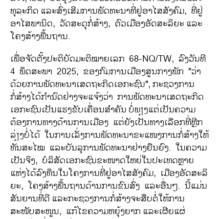
ທຸລະກິດ
ແລະສົ່ງເສີມການພັດທະນາທີ່ຢູ່ອາໄສສັງຄົມ, ທີ່ຢູ່
ອາໄສພານິດ, ວັດສະດຸກໍ່ສ້າງ, ຕົວເມືອງອັດສະລິຍະ
ແລະ
ໂຄງສ້າງພື້ນຖານ.
ເພື່ອຈັດຕັ້ງປະຕິບັດມະຕິໝາຍເລກ 68-NQ/TW, ລົງວັນທີ
4 ພຶດສະພາ 2025, ຂອງກົມການເມືອງສູນກາງພັກ "ວ່າ
ດ້ວຍການພັດທະນາເສດຖະກິດເອກະຊົນ",
ກະຊວງການ
ກໍ່ສ້າງໄດ້ກຳນົດຢ່າງຈະແຈ້ງວ່າ ການພັດທະນາເສດຖະກິດ
ເອກະຊົນເປັນແຮງຂັບເຄື່ອນສຳຄັນ
ບໍ່ພຽງແຕ່ເປັນຄວາມ
ຕ້ອງການທາງດ້ານການເມືອງ ແຕ່ຍັງເປັນທາງເລືອກທີ່ຫຼີກ
ລ່ຽງບໍ່ໄດ້ ໃນການເລັ່ງການພັດທະນາຂະແໜງການກໍ່ສ້າງໃຫ້
ທັນສະໄໝ ແລະບັນລຸການພັດທະນາຢ່າງຍືນຍົງ. ໃນຄວາມ
ເປັນຈິງ, ບໍລິສັດເອກະຊົນຂະໜາດໃຫຍ່ໃນປະເທດຫຼາຍ
ແຫ່ງໄດ້ລົງທຶນໃນໂຄງການທີ່ຢູ່ອາໄສສັງຄົມ, ເມືອງອັດສະລິ
ຍະ, ໂຄງສ້າງພື້ນຖານດ້ານການຂົນສົ່ງ ແລະອື່ນໆ.
ນີ້ແມ່ນ
ສັນຍານທີ່ດີ
ແລະກະຊວງການກໍ່ສ້າງຈະສືບຕໍ່ໃຫ້ການ
ສະໜັບສະໜູນ, ແກ້ໄຂຄວາມຫຍຸ້ງຍາກ
ແລະເຜີຍແຜ່