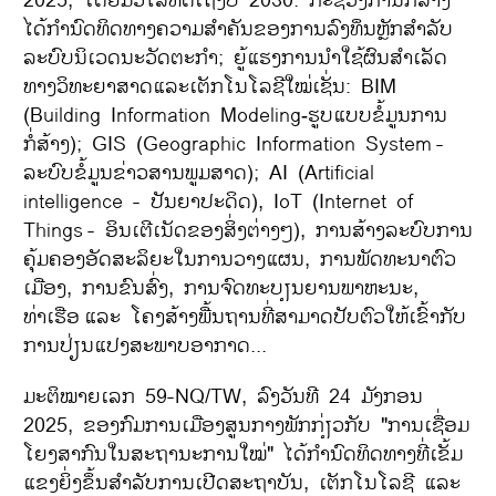
ໄດ້ກໍານົດທິດທາງຄວາມສຳຄັນຂອງການລົງທຶນຫຼັກສຳລັບ
ລະບົບນິເວດນະວັດຕະກໍາ; ຍູ້ແຮງການນໍາໃຊ້ຜົນສໍາເລັດ
ທາງວິທະຍາສາດແລະເຕັກໂນໂລຊີໃໝ່ເຊັ່ນ: BIM
(Building Information Modeling
ຮູບແບບຂໍ້ມູນການ
-
ກໍ່ສ້າງ); GIS (Geographic Information System
-
ລະບົບຂໍ້ມູນຂ່າວສານພູມສາດ); AI (Artificial
intelligence - ປັນຍາປະດິດ), IoT (Internet of
Things
- ອິນເຕີເນັດຂອງສິ່ງຕ່າງໆ), ການສ້າງລະບົບການ
ຄຸ້ມຄອງອັດສະລິຍະໃນການວາງແຜນ, ການພັດທະນາຕົວ
ເມືອງ, ການຂົນສົ່ງ, ການຈົດທະບຽນຍານພາຫະນະ,
ທ່າເຮືອ
ແລະ ໂຄງສ້າງພື້ນຖານທີ່ສາມາດປັບຕົວໃຫ້ເຂົ້າກັບ
ການປ່ຽນແປງສະພາບອາກາດ...
ມະຕິໝາຍເລກ 59-NQ/TW, ລົງວັນທີ 24 ມັງກອນ
2025, ຂອງກົມການເມືອງສູນກາງພັກກ່ຽວກັບ "ການເຊື່ອມ
ໂຍງສາກົນໃນສະຖານະການໃໝ່" ໄດ້ກຳນົດທິດທາງທີ່ເຂັ້ມ
ແຂງຍິ່ງຂຶ້ນສຳລັບການເປີດສະຖາບັນ, ເຕັກໂນໂລຊີ ແລະ