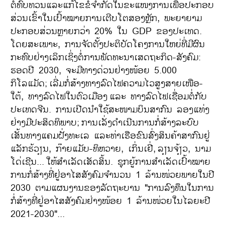
ຕໍ່ທົບທວນແລະແກ້ໄຂຂໍ້ຈຳກັດໃນຂະແໜງການເພື່ອປະກອບ
ສ່ວນເຂົ້າໃນເປົ້າໝາຍການເຕີບໂຕສອງຫຼັກ, ພະຍາຍາມ
ປະກອບສ່ວນຫຼາຍກວ່າ 20% ໃນ GDP ຂອງປະເທດ.
ໂດຍສະເພາະ, ການຈັດຕັ້ງປະຕິບັດໂຄງການໃຫຍ່ທີ່ມີຜົນ
ກະທົບຢ່າງເລິກເຊິ່ງຕໍ່ການພັດທະນາເສດຖະກິດ-ສັງຄົມ:
ຮອດປີ 2030, ຈະມີທາງດ່ວນຢ່າງໜ້ອຍ 5.000
ກິໂລແມັດ;
ເລີ່ມກໍ່ສ້າງທາງລົດໄຟຄວາມໄວສູງສາຍເໜືອ-
ໃຕ້, ທາງລົດໄຟໃນຕົວເມືອງ
ແລະ ທາງລົດໄຟເຊື່ອມຕໍ່ກັບ
ປະເທດຈີນ. ການເປີດນຳໃຊ້ສະໜາມບິນສາກົນ ລອງແທ່ງ
ຢ່າງມີປະສິດທິພາບ;
ການເລັ່ງດຳເນີນການກໍ່ສ້າງລະບົບ
ເສັ້ນທາງແຄມຝັ່ງທະເລ ແລະທ່າເຮືອຂົນສົ່ງສິນຄ້າສາກົນຢູ່
ແລັກຮ້ວຽນ, ກ໊າຍແມັບ-ທິຫວາຍ, ເກິ່ນເຢີ່,
ລຽນຈ້ຽວ, ນາມ
ໂດ່ເຊີນ...
ໃຫ້ສຳເລັດເສັດສິ້ນ. ຊຸກຍູ້ການສຳເລັດເປົ້າໝາຍ
ການກໍ່ສ້າງທີ່ຢູ່ອາໄສສັງຄົມຈຳນວນ 1 ລ້ານໜ່ວຍພາຍໃນປີ
2030 ຕາມແຜນງານຂອງລັດຖະບານ "ການລົງທຶນໃນການ
ກໍ່ສ້າງທີ່ຢູ່ອາໄສສັງຄົມຢ່າງໜ້ອຍ 1 ລ້ານໜ່ວຍໃນໄລຍະປີ
2021-2030"...