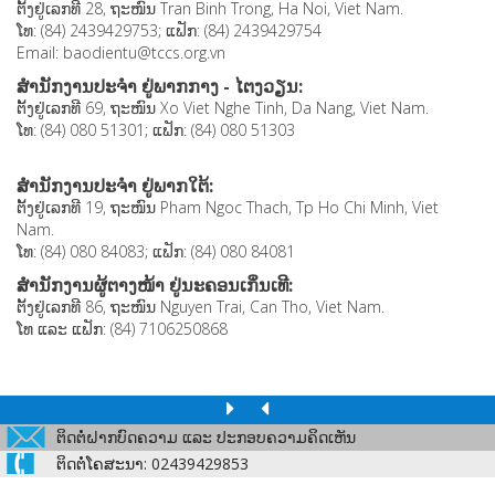
ຕັ້ງຢູ່ເລກທີ 28, ຖະໜົນ Tran Binh Trong, Ha Noi, Viet Nam.
ໂທ: (84) 2439429753; ແຟັກ: (84) 2439429754
Email: baodientu@tccs.org.vn
ສຳນັກງານປະຈຳ ຢູ່ພາກກາງ - ໄຕງວຽນ:
ຕັ້ງຢູ່ເລກທີ 69, ຖະໜົນ Xo Viet Nghe Tinh, Da Nang, Viet Nam.
ໂທ: (84) 080 51301; ແຟັກ: (84) 080 51303
ສຳນັກງານປະຈຳ ຢູ່ພາກໃຕ້:
ຕັ້ງຢູ່ເລກທີ 19, ຖະໜົນ Pham Ngoc Thach, Tp Ho Chi Minh, Viet
Nam.
ໂທ: (84) 080 84083; ແຟັກ: (84) 080 84081
ສຳນັກງານຜູ້ຕາງໜ້າ ຢູ່ນະຄອນເກິ່ນເທີ:
ຕັ້ງຢູ່ເລກທີ 86, ຖະໜົນ Nguyen Trai, Can Tho, Viet Nam.
ໂທ ແລະ ແຟັກ: (84) 7106250868
ຕິດຕໍ່ຝາກບົດຄວາມ ແລະ ປະກອບຄວາມຄິດເຫັນ
ຕິດຕໍ່ໂຄສະນາ: 02439429853