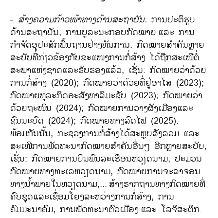
-
ສ້າງຄວາມກ້າວໜ້າທາງດ້ານສະຖາບັນ.
ການປະຕິຮູບ
ດ້ານສະຖາບັນ, ການບູລະນະກອບກົດໝາຍ
ແລະ ການ
ກຳຈັດອຸປະສັກພື້ນຖານຢ່າງທັນການ. ກົດໝາຍສຳຄັນຫຼາຍ
ສະບັບທີ່ກ່ຽວຂ້ອງກັບຂະແໜງການກໍ່ສ້າງ ໄດ້ຖືກສະເໜີຕໍ່
ສະພາແຫ່ງຊາດແລະຮັບຮອງແລ້ວ, ເຊັ່ນ: ກົດໝາຍວ່າດ້ວຍ
ການກໍ່ສ້າງ (2020); ກົດໝາຍວ່າດ້ວຍທີ່ຢູ່ອາໄສ (2023);
ກົດໝາຍທຸລະກິດອະສັງຫາລິມະຊັບ (2023); ກົດໝາຍວ່າ
ດ້ວຍຖະໜົນ (2024); ກົດໝາຍການວາງຜັງເມືອງແລະ
ຊົນນະບົດ (2024); ກົດໝາຍທາງລົດໄຟ (2025).
ພ້ອມກັນນັ້ນ, ກະຊວງການກໍ່ສ້າງໄດ້ສະຫຼຸບສັງລວມ ແລະ
ສະເໜີການພັດທະນາກົດໝາຍສຳຄັນອື່ນໆ ອີກຫຼາຍສະບັບ,
ເຊັ່ນ: ກົດໝາຍການບິນພົນລະເຮືອນຫວຽດນາມ, ປະມວນ
ກົດໝາຍທາງທະເລຫວຽດນາມ, ກົດໝາຍການຈະລາຈອນ
ທາງນ້ຳພາຍໃນຫວຽດນາມ,...
ສ້າງຮາກຖານທາງກົດໝາຍທີ່
ຄົບຊຸດແລະເຊື່ອມໂຍງລະຫວ່າງການກໍ່ສ້າງ, ການ
ຄົມມະນາຄົມ, ການພັດທະນາຕົວເມືອງ
ແລະ ໂລຈິສະຕິກ.