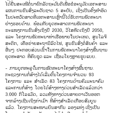
ໄດ້ຍື່ນສະເໜີຕໍ່ນາຍົກລັດຖະມົນຕີເພື່ອຂໍອະນຸມັດເອກະສານ
ແຜນການຂົນສົ່ງລະດັບຊາດ 5 ສະບັບ, ເຊິ່ງເປັນຄັ້ງທຳອິດ
ໃນປະຫວັດສາດທີ່ເອກະສານເຫຼົ່ານີ້ໄດ້ຮັບການພັດທະນາ
ຢ່າງຮອບດ້ານ. ພ້ອມກັບຍຸດທະສາດການພັດທະນາ
ຂະແໜງການຂົນສົ່ງເຖິງປີ 2030, ວິໄສທັດເຖິງປີ 2050,
ແລະ ໂຄງການພັດທະນາທ່າເຮືອພາຍໃນປະເທດ, ສູນໂລຈິ
ສະຕິກ, ເຄືອຂ່າຍສະຖານີລົດໄຟ, ສູນຂົນສົ່ງຕໍ່ສິນຄ້າ ແລະ
ອື່ນໆ ປະກອບສ່ວນເຂົ້າໃນການພັດທະນາໂຄງສ້າງພື້ນຖານ
ຍຸດທະສາດ ທີ່ຄົບຊຸດ
ແລະ ເຊື່ອມໂຍງຫຼາຍຮູບແບບ.
-
ການບຸກທະລຸໃນການພັດທະນາໂຄງສ້າງພື້ນຖານ
.
ກະຊວງການກໍ່ສ້າງໄດ້ເລີ່ມຕົ້ນໂຄງການຈຳນວນ 93
ໂຄງການ ແລະ ສຳເລັດ 83 ໂຄງການດ້ານຄົມມະນາຄົມ
ແລະການກໍ່ສ້າງ ໂດຍໄດ້ສ້າງທາງດ່ວນສຳເລັດແລ້ວກວ່າ
3.000 ກິໂລແມັດ, ລວມທັງທາງດ່ວນສາຍຕາເວັນອອກ
ຈາກລ້າງເຊີນເຖິງກ່າເມົາ ທີ່ສ້າງສຳເລັດເກືອບສົມບູນ
ແລ້ວ. ໂຄງການສະໜາມບິນສາກົນ ລອງແທ່ງ
ເຊິ່ງເປັນ