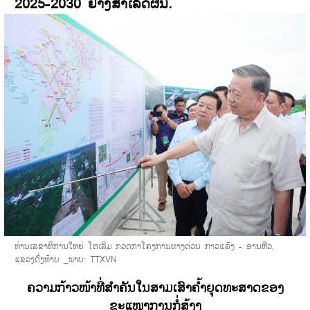
2025-2030
ຢ່າງສຳເລັດຜົນ.
ທ່ານເລຂາທິການໃຫຍ່ ໂຕເລິມ ກວດກາໂຄງການທາງດ່ວນ ກາວແລ້ງ - ອານຫືວ,
ແຂວງດົ່ງທ້າບ
_ພາບ: TTXVN
ຄວາມກ້າວໜ້າທີ່ສຳຄັນໃນສາມເສົາຄໍ້າຍຸດທະສາດຂອງ
ຂະແໜງການກໍ່ສ້າງ