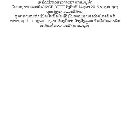
@ ລິຂະສິດຂອງວາລະສານກອມມູນິດ
ໃບອະນຸຍາດເລກທີ 436/GP-BTTTT ລົງວັນທີ 14 ຕຸລາ 2019 ຂອງກະຊວງ
ຖະແຫຼງຂ່າວແລະສື່ສານ.
ທຸກໆການກະທຳທີ່ນຳໃຊ້ເນື້ອໃນທີ່ລົງໃນວາລະສານເອເລັກໂຕຣນິກ ທີ່
www.tapchicongsan.org.vn ຕ້ອງມີການອ້າງອີງແລະເຫັນດີເປັນລາຍລັກ
ອັກສອນໂດຍວາລະສານກອມມູນິກ