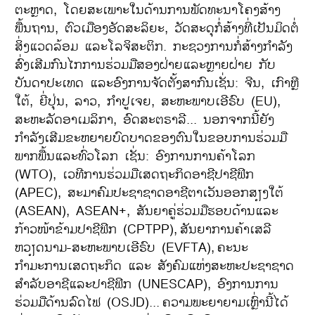
ຕະຫຼາດ, ໂດຍສະເພາະໃນດ້ານການພັດທະນາໂຄງສ້າງ
ພື້ນຖານ, ຕົວເມືອງອັດສະລິຍະ, ວັດສະດຸກໍ່ສ້າງທີ່ເປັນມິດຕໍ່
ສິ່ງແວດລ້ອມ ແລະໂລຈິສະຕິກ. ກະຊວງການກໍ່ສ້າງກຳລັງ
ສົ່ງເສີມກົນໄກການຮ່ວມມືສອງຝ່າຍແລະຫຼາຍຝ່າຍ ກັບ
ບັນດາປະເທດ ແລະອົງການຈັດຕັ້ງສາກົນເຊັ່ນ: ຈີນ, ເກົາຫຼີ
ໃຕ້, ຍີ່ປຸ່ນ, ລາວ, ກຳປູເຈຍ, ສະຫະພາບເອີຣົບ (EU),
ສະຫະລັດອາເມລິກາ, ອົດສະຕຣາລີ... ນອກຈາກນີ້ຍັງ
ກຳລັງເສີມຂະຫຍາຍບົດບາດຂອງຕົນໃນຂອບການຮ່ວມມື
ພາກພື້ນແລະທົ່ວໂລກ ເຊັ່ນ: ອົງການການຄ້າໂລກ
(WTO), ເວທີການຮ່ວມມືເສດຖະກິດອາຊີປາຊີຟິກ
(APEC), ສະມາຄົມປະຊາຊາດອາຊີຕາເວັນອອກສຽງໃຕ້
(ASEAN), ASEAN+, ສັນຍາຄູ່ຮ່ວມມືຮອບດ້ານແລະ
ກ້າວໜ້າຂ້າມປາຊີຟິກ (CPTPP),
ສັນຍາການຄ້າເສລີ
ຫວຽດນາມ-ສະຫະພາບເອີຣົບ (EVFTA),
ຄະນະ
ກຳມະການເສດຖະກິດ ແລະ ສັງຄົມແຫ່ງສະຫະປະຊາຊາດ
ສຳລັບອາຊີແລະປາຊີຟິກ (UNESCAP), ອົງການການ
ຮ່ວມມືດ້ານລົດໄຟ (OSJD)...
ຄວາມພະຍາຍາມເຫຼົ່ານີ້ໄດ້