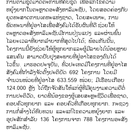
ການຕາມຊຸດມາດຕະການທີ່ຄົບຊຸດ ເພື່ອແກ້ໄຂຄວາມ
ຫຍຸ້ງຍາກໃນຕະຫຼາດອະສັງຫາລິມະຊັບ, ໂດຍສອດຄ່ອງກັບ
ຍຸດທະສາດການເຄຫະແຫ່ງຊາດ, ໂດຍສະເພາະ, ການ
ພັດທະນາທີ່ຢູ່ອາໄສເພື່ອສັງຄົມໄດ້ຮັບຜົນທີ່ດີ
ຊ່ວຍໃຫ້
ຕະຫຼາດອະສັງຫາລິມະຊັບມີການປ່ຽນແປງ ແລະຜ່ານພົ້ນ
ໄລຍະເວລາທີ່ຍາກລຳບາກທີ່ສຸດໄປໄດ້; ພ້ອມກັນນັ້ນ,
ໂຄງການນີ້ຍັງຊ່ວຍໃຫ້ຜູ້ທຸກຍາກແລະຜູ້ມີລາຍໄດ້ນ້ອຍຫຼາຍ
ແສນຄົນ ສາມາດປັບປຸງສະພາບທີ່ຢູ່ອາໄສຂອງຕົນໄດ້
ໄວຂຶ້ນ. ມາຮອດປະຈຸບັນ, ທົ່ວປະເທດມີໂຄງການທີ່ຢູ່ອາໄສ
ສັງຄົມທີ່ກຳລັງຈັດຕັ້ງປະຕິບັດ 692 ໂຄງການ ໂດຍມີ
ຈຳນວນໜ່ວຍທີ່ຢູ່ອາໄສ 633.559 ໜ່ວຍ; ມີເຮືອນເກືອບ
124.000 ຫຼັງ ໄດ້ຖືກຈັດສັນໃຫ້ແກ່ຜູ້ທີ່ມີຄຸນງາມຄວາມດີຕໍ່
ການປະຕິວັດ, ຍາດພີ່ນ້ອງຂອງຜູ້ເສຍສະຫຼະຊີວິດເພື່ອຊາດ,
ຄອບຄົວທຸກຍາກ ແລະ ຄອບຄົວທີ່ເກືອບທຸກຍາກ. ກະຊວງ
ການກໍ່ສ້າງໄດ້ທົບທວນ ແລະແກ້ໄຂຄວາມຫຍຸ້ງຍາກ ແລະ
ອຸປະສັກສຳລັບ 136 ໂຄງການຈາກ 788 ໂຄງການອະສັງ
ຫາລິມະຊັບ.