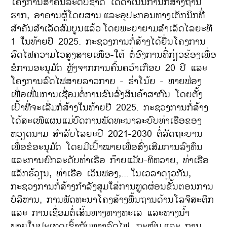
ໂຄງການສຳຄັນລະດັບຊາດ ໄດ້ດຳເນີນການກໍ່ສ້າງຖານ
ຮາກ, ອາຄານຜູ້ໂດຍສານ
ແລະອຸປະກອນທາງເຕັກນິກທີ່
ສຳຄັນສຳເລັດສົມບູນແລ້ວ
ໂດຍພະຍາຍາມສຳເລັດໄລຍະທີ
1 ໃນທ້າຍປີ 2025. ກະຊວງການກໍ່ສ້າງໄດ້ຍື່ນໂຄງການ
ລົດໄຟຄວາມໄວສູງສາຍເໜືອ-ໃຕ້ ຕໍ່ອົງການທີ່ກ່ຽວຂ້ອງເພື່ອ
ຂໍການອະນຸມັດ ຫຼັງຈາກການຄົ້ນຄວ້າເກືອບ 20 ປີ ແລະ
ໂຄງການລົດໄຟສາຍລາວກາຍ - ຮ່າໂນ້ຍ - ຫາຍຟ່ອງ
ເພື່ອເພີ່ມການເຊື່ອມຕໍ່ການຂົນສົ່ງສິນຄ້າສາກົນ ໂດຍຕັ້ງ
ເປົ້າທີ່ຈະເລີ່ມກໍ່ສ້າງໃນທ້າຍປີ 2025. ກະຊວງການກໍ່ສ້າງ
ໄດ້ສະເໜີແຜນແມ່ບົດການພັດທະນາລະບົບທ່າເຮືອຂອງ
ຫວຽດນາມ ສຳລັບໄລຍະປີ 2021-2030 ຕໍ່ລັດຖະບານ
ເພື່ອຂໍອະນຸມັດ ໂດຍມີເປົ້າໝາຍເພື່ອສົ່ງເສີມການລົງທຶນ
ແລະການຍົກລະດັບທ່າເຮືອ ກ໊າຍແມັບ-ທິຫວາຍ, ທ່າເຮືອ
ແລັກຮ້ວຽນ, ທ່າເຮືອ ເວິນຟອງ,...
ໃນເວລາດຽວກັນ,
ກະຊວງການກໍ່ສ້າງກໍາລັງສຸມໃສ່ການຫຼຸດຜ່ອນຂັ້ນຕອນການ
ບໍລິຫານ, ການພັດທະນາໂຄງສ້າງພື້ນຖານດ້ານໂລຈິສະຕິກ
ແລະ ການເຊື່ອມຕໍ່ເສັ້ນທາງທາງທະເລ ແລະທາງນໍ້າ
ພາຍໃນປະເທດເຂົ້າກັບທາງລົດໄຟ, ຖະໜົນ
ແລະ ການ