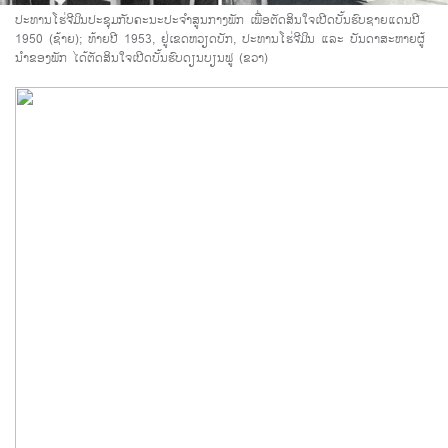
ປະທານໂຮ່ຈີມິນປະຊຸມກັບຄະນະປະຈຳສູນກາງພັກ ເພື່ອຕັດສິນໃຈເປີດບັ້ນຮົບຊາຍແດນປີ
1950 (ຊ້າຍ); ທ້າຍປີ 1953, ຢູ່ເຂດຫວຽດບັກ, ປະທານໂຮ່ຈີມິນ ແລະ ບັນດາສະຫາຍຜູ້
ນຳຂອງພັກ ໄດ້ຕັດສິນໃຈເປີດບັ້ນຮົບດຽນບຽນຟູ (ຂວາ)