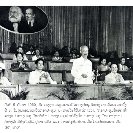
ວັນທີ 5 ກັນຍາ 1960, ພັກແຮງງານຫວຽດນາມເປີດກອງປະຊຸມໃຫຍ່ຜູ້ແທນທົ່ວປະເທດຄັ້ງ
ທີ 3. ໃນສຸນທອນພົດເປີດກອງປະຊຸມ, ປະທານໂຮ່ຈີມິນໄດ້ກ່າວວ່າ: "ກອງປະຊຸມໃຫຍ່ຄັ້ງທີ
ສອງແມ່ນກອງປະຊຸມໃຫຍ່ຕໍ່ຕ້ານ. ກອງປະຊຸມໃຫຍ່ຄັ້ງນີ້ແມ່ນກອງປະຊຸມໃຫຍ່ຂອງການ
ກໍ່ສ້າງລັດທິສັງຄົມນິຍົມຢູ່ພາກເໜືອ ແລະ ການຕໍ່ສູ້ສັນຕິພາບເພື່ອໂຮມປະເທດຊາດເປັນ
ເອກະພາບ"