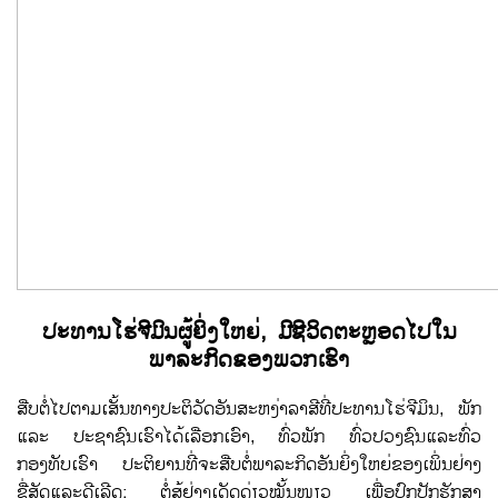
ປະທານ​ໂຮ່ຈີ​ມິນຜູ້​ຍິ່ງ​ໃຫຍ່, ​ມີ​ຊີວິດ​ຕະຫຼອດ​ໄປ​ໃນ​
ພາລະກິດ​ຂອງ​ພວກ​ເຮົາ
ສືບ​ຕໍ່​ໄປ​ຕາມ​ເສັ້ນທາງ​ປະຕິວັດ​ອັນ​ສະຫງ່າລາສີ​ທີ່ປະທານ​ໂຮ່ຈີ​ມິນ, ພັກ
​ແລະ ​ປະຊາຊົນ​ເຮົາ​ໄດ້​ເລືອກ​ເອົາ, ທົ່ວ​ພັກ ທົ່ວ​ປວງ​ຊົນ​ແລະ​ທົ່ວ​
ກອງທັບ​ເຮົາ ປະຕິຍານ​ທີ່​ຈະ​ສືບ​ຕໍ່​ພາລະກິດ​ອັນ​ຍິ່ງ​ໃຫຍ່​ຂອງ​ເພິ່ນ​ຢ່າງ​
ຊື່ສັດ​ແລະ​ດີ​ເລີດ; ຕໍ່ສູ້​ຢ່າງ​ເດັດດ່ຽວໝັ້ນ​ໜຽວ​ ເພື່ອ​ປົກ​ປັກ​ຮັກສາ​