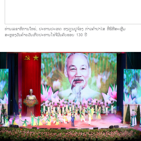
ທ່ານເລຂາທິການ​ໃຫຍ່, ປະທານ​ປະ​ເທດ ຫງວຽນ​ຝູຈ້ອງ ກ່າວ​ຄຳ​ປາ​ໄສ​ ທີ່​ພິທີ​ສະ​ເຫຼີ​ມ
ສະຫຼອງວັນຄ້າຍວັນ​ເກີດປະທານ​ໂຮ່ຈີ​ມິນຄົບຮອບ 130 ປີ