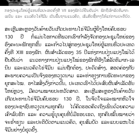
ກອງປະຊຸມໃຫຍ່ຜູ້ແທນທົ່ວປະເທດຄັ້ງທີ VII ຂອງພັກໄດ້ຢືນຢັນວ່າ: ພັກຖືເອົາລັດທິມາກ-
ເລນິນ ແລະ ແນວຄິດໂຮ່ຈີມິນ ເປັນພື້ນຖານແນວຄິດ, ເຂັມທິດຊີ້ທາງໃຫ້ແກ່ການປະຕິບັດ.
ສະ​ເຫຼີ​ມສະຫຼອງ​ວັນ​ຄ້າຍ​ວັນ​ເກີດ​ປະທານ​ໂຮ່ຈີ​ມິນຜູ້​ຍິ່ງ​ໃຫຍ່​ຄົບຮອບ
130 ປີ ກໍ່​ແມ່ນ​ໂອກາດ​ທີ່​ພວກ​ເຮົາກຳ​ລັງຈັດ​ກອງ​ປະຊຸມ​ໃຫຍ່​ຂອງ​
ອົງຄະ​ນະ​ພັກ​ທຸ​ກຂັ້ນ ​ແລະ​ກ້າວ​ໄປ​ສູ່​ກອງ​ປະຊຸມ​ໃຫຍ່​ຜູ້​ແທນ​ທົ່ວ​ປະ​ເທດ​
ຄັ້ງ​ທີ XIII ຂອງ​ພັກ. ຜົນສຳ​ເລັດ​ຂອງ 35 ປີ​ແຫ່ງ​ການ​ປ່ຽນ​ແປງ​ໃໝ່​ໄດ້​
ຢືນຢັນວ່າ ​ແນວທາງ​ການ​ປ່ຽນ​ແປງ​ໃໝ່ຂອງ​ພັກທີ່​ອີງ​ໃສ່​ລັດທິ​ມາກ-​ເລ​
ນິນ ​ແລະ​ແນວ​ຄິດ​ໂຮ່ຈີ​ມິນ ​ແມ່ນ​ຖືກຕ້ອງ, ປະດິດ​ສ້າງ, ສອດຄ່ອງ​ກັບ​
ສະພາບຄວາມ​ເປັນ​ຈິງຂອງ​ຫວຽດນາມ ​ແລະ​ທ່າ​ອຽງ​ການ​ພັດທະນາ​ຂອງ​
ຍຸກ​ສະ​ໄໝ. ອາ​ໄສ​ສິ່ງ​ດັ່ງກ່າວ​ນັ້ນ, ປະ​ເທດ​ເຮົາ​ໄດ້​ປະສົບ​ຜົນສຳ​ເລັດ​ອັນ​
ໃຫຍ່​ຫຼວງ, ມີ​ຄວາມ​ໝາຍ​ປະຫວັດສາດ. ສະ​ເຫຼີ​ມສະຫຼອງ​ວັນ​ຄ້າຍ​ວັນ​
ເກີດ​ປະທານ​ໂຮ່ຈີ​ມິນ​ຄົບຮອບ 130 ປີ, ​​​ໃນຈິດ​ໃຈ​ແລະ​ໝາກ​ຫົວ​ໃຈ​
ຂອງ​ປະຊາຊົນ​ຫວຽດນາມທຸກ​ຄົນ ​ໄດ້​ຄິດ​ຮອດ​ຄິດ​ເຖິງ​ເພິ່ນ​ດ້ວຍ​ຄວາມ​
ເຄົາລົບ​ຮັກ​ ແລະ ຄວາມ​ຮູ້​ບຸນ​ຄຸນທີ່​ບໍ່​ມີ​ຂອບ​ເຂດ, ​ທຸກ​ຄົນ​ໝັ້ນ​ໝາຍວ່າ​
ຈະຮ່ຳຮຽນ​ ແລະປະຕິ​ບັດ​ຕາມ​ແນວ​ຄິດ, ຄຸນສົມບັດ​ ແລະ​ແບບ​ແຜນ​ໂຮ່
ຈີ​ມິນ​ຢ່າງ​ບໍ່​ຢຸດຢັ້ງ.