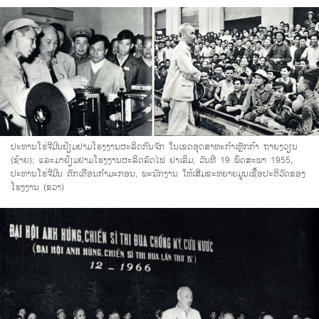
ປະທານໂຮ່ຈີມິນຢ້ຽມຢາມໂຮງງານຜະລິດກົນຈັກ ໃນເຂດອຸດສາຫະກຳເຫຼັກກ້າ ຖາຍງວຽນ
(ຊ້າຍ); ແລະມາຢ້ຽມຢາມໂຮງງານຜະລິດລົດໄຟ ຢາເລິມ, ວັນທີ 19 ພຶດສະພາ 1955,
ປະທານໂຮ່ຈີມິນ ຕັກເຕືອນກຳມະກອນ, ພະນັກງານ ໃຫ້ເສີມຂະຫຍາຍມູນເຊື້ອປະຕິວັດຂອງ
ໂຮງງານ (ຂວາ)