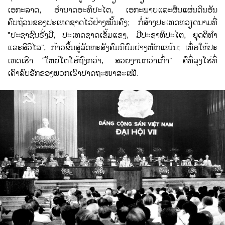
ເອກະລາດ, ອຳນາດ​ອະທິປະ​ໄຕ, ​ເອກະ​ພາບ​ແລະ​ຜືນ​ແຜ່ນດິນ​ອັນ​
ຄົບຖ້ວນຂອງ​ປະ​ເທດ​ຊາດໄວ້​ຢ່າງ​ໝັ້ນຄົງ; ກໍ່ສ້າງ​ປະ​ເທດ​ຫວຽດນາມ​ທີ່
"ປະຊາຊົນ​ຮັ່ງມີ, ປະ​ເທດ​ຊາດ​ເຂັ້ມ​ແຂງ, ມີ​ປະຊາທິປະ​ໄຕ, ຍຸດຕິ​ທຳ​
ແລະ​ສີວິ​ໄລ”, ກ້າວ​ຂຶ້ນ​ສູ່​ລັດ​ທະ​ສັງຄົມ​ນິຍົມ​ຢ່າງ​ໜັກ​ແໜ້ນ; ​ເພື່ອ​ໃຫ້​ປະ​
ເທດ​ເຮົາ
“​ໃຫຍ່​ໂຕ​ໂອ້​ຖົງ​ກວ່າ, ສວຍ​ງານ​ກວ່າ​ເກົ່າ” ຄື​ທີ່​ລຸງ​ໂຮ່ທີ່​
ເຄົາລົບ​ຮັກ​ຂອງ​ພວກ​ເຮົາ​ປາດຖະໜາສະ​ເໝີ.