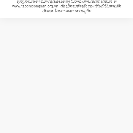
ທຸກໆການກະທຳທີ່ນຳໃຊ້ເນື້ອໃນທີ່ລົງໃນວາລະສານເອເລັກໂຕຣນິກ ທີ່
www.tapchicongsan.org.vn
ຕ້ອງມີການອ້າງອີງແລະເຫັນດີເປັນລາຍລັກ
ອັກສອນໂດຍວາລະສານກອມມູນິກ