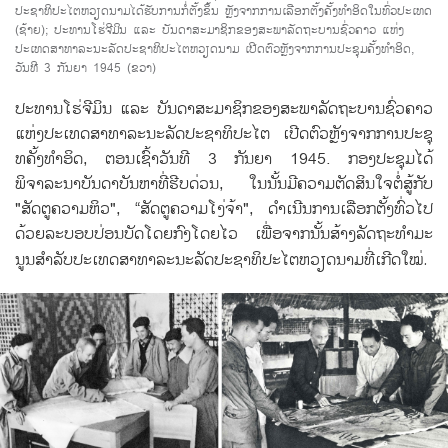
ປະຊາທິປະໄຕຫວຽດນາມໄດ້ຮັບການກໍ່ຕັ້ງຂຶ້ນ ຫຼັງຈາກການເລືອກຕັ້ງຄັ້ງທຳອິດໃນທົ່ວປະເທດ
(ຊ້າຍ); ປະທານໂຮ່ຈີມິນ ແລະ ບັນດາສະມາຊິກຂອງສະພາລັດຖະບານຊົ່ວຄາວ ແຫ່ງ
ປະເທດສາທາລະນະລັດປະຊາທິປະໄຕຫວຽດນາມ ເປີດຕົວຫຼັງຈາກການປະຊຸມຄັ້ງທຳອິດ,
ວັນທີ 3 ກັນຍາ 1945 (ຂວາ)
ປະທານ​ໂຮ່ຈີ​ມິນ ​ແລະ ບັນດາ​ສະມາຊິກຂອງ​ສະພາ​ລັດຖະບານ​ຊົ່ວຄາວ
​ແຫ່ງ​ປະ​ເທດ​ສາທາລະນະ​ລັດ​ປະຊາທິປະ​ໄຕ ​ເປີດ​ຕົວຫຼັງ​ຈາກ​ການ​ປະຊຸ​
ທຄັ້ງ​ທຳ​ອິດ, ຕອນ​ເຊົ້າ​ວັນ​ທີ 3 ກັນຍາ 1945. ກອງ​ປະຊຸມ​ໄດ້​
ພິຈາລະນາ​ບັນດາ​ບັນຫາ​ທີ່​ຮີບ​ດ່ວນ, ​ໃນ​ນັ້ນ​ມີ​ຄວາມ​ຕັດສິນ​ໃຈ​ຕໍ່ສູ້​ກັບ
"ສັດຕູ​ຄວາມຫິວ", “ສັດ​ຕູ​ຄວາມ​ໂງ່ຈ້າ", ດຳ​ເນີນ​ການ​ເລືອກ​ຕັ້ງ​ທົ່ວ​ໄປ​
ດ້ວຍ​ລະບອບ​ປ່ອນ​ບັດ​ໂດຍ​ກົງ​ໂດຍ​ໄວ ​ເພື່ອ​ຈາກ​ນັ້ນສ້າງ​ລັດຖະທຳ​ມະ
ນູນສຳລັບ​ປະ​ເທດ​ສາທາລະນະ​ລັດ​ປະຊາທິປະ​ໄຕ​ຫວຽດນາມ​ທີ່​ເກີດ​ໃໝ່
.