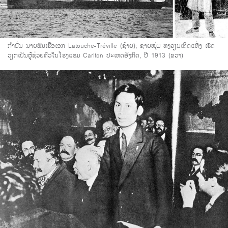
ກຳປັ່ນ ນາຍພົນເຮືອເອກ Latouche-Tréville (ຊ້າຍ); ຊາຍໜຸ່ມ ຫງວຽນເຕິດແທັ່ງ ເຮັດ
ວຽກເປັນຜູ້ຊ່ວຍຄົວໃນໂຮງແຮມ Carlton ປະເທດອັງກິດ, ປີ 1913 (ຂວາ)