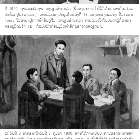
ປີ 1920, ຊາຍໜຸ່ມຮັກຊາດ ຫງວຽນອ໋າຍກວັກ (ຊື່ຂອງປະທານໂຮ່ຈີມິນໃນເວລາເຄື່ອນໄຫວ
ປະຕິວັດຢູ່ປະເທດຝຣັ່ງ) ເຂົ້າຮ່ວມກອງປະຊຸມໃຫຍ່ຄັ້ງທີ 18 ຂອງພັກສັງຄົມຝຣັ່ງ ທີ່ນະຄອນ
Tours ໃນຖານະຜູ້ຕາງໜ້າອິນດູຈີນ. ຫງວຽນອ໋າຍກວັກ ກາຍເປັນໜຶ່ງໃນບັນດາຜູ້ກໍ່ຕັ້ງພັກ
ກອມມູນິດຝຣັ່ງ ແລະ ກໍ່ແມ່ນນັກກອມມູນິດທຳອິດຂອງຊາດຫວຽດນາມ
ແຕວັນທີ 6 ມັງກອນເຖິງວັນທີ 7 ກຸມພາ 1930, ພາຍໃຕ້ການເປັນປະທານຂອງສະຫາຍຫງ