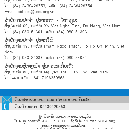
ຕັ້ງຢູ່ເລກທີ 28, ຖະໜົນ Tran Binh Trong, Ha Noi, Viet Nam.
ໂທ: (84) 2439429753; ແຟັກ: (84) 2439429754
Email: bbttccs@tccs.org.vn
ສຳນັກງານປະຈຳ ຢູ່ພາກກາງ - ໄຕງວຽນ:
ຕັ້ງຢູ່ເລກທີ 69, ຖະໜົນ Xo Viet Nghe Tinh, Da Nang, Viet Nam.
ໂທ: (84) 080 51301; ແຟັກ: (84) 080 51303
ສຳນັກງານປະຈຳ ຢູ່ພາກໃຕ້:
ຕັ້ງຢູ່ເລກທີ 19, ຖະໜົນ Pham Ngoc Thach, Tp Ho Chi Minh, Viet
Nam.
ໂທ: (84) 080 84083; ແຟັກ: (84) 080 84081
ສຳນັກງານຜູ້ຕາງໜ້າ ຢູ່ນະຄອນເກິ່ນເທີ:
ຕັ້ງຢູ່ເລກທີ 86, ຖະໜົນ Nguyen Trai, Can Tho, Viet Nam.
ໂທ ແລະ ແຟັກ: (84) 7106250868
ຕິດຕໍ່ຝາກບົດຄວາມ ແລະ ປະກອບຄວາມຄິດເຫັນ
ຕິດຕໍ່ໂຄສະນາ: 02439429853
@ ລິຂະສິດຂອງວາລະສານກອມມູນິດ
ໃບອະນຸຍາດເລກທີ 436/GP-BTTTT ລົງວັນທີ 14 ຕຸລາ 2019 ຂອງ
ກະຊວງຖະແຫຼງຂ່າວແລະສື່ສານ.