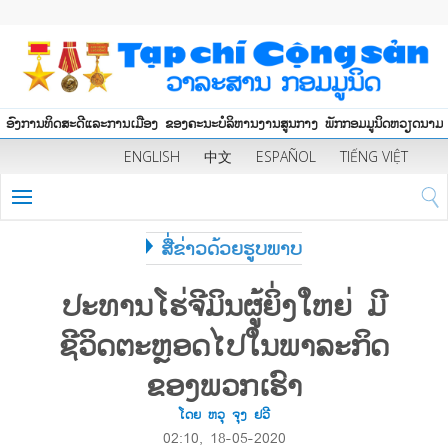
ອົງການທິດສະດີແລະການເມືອງ ຂອງຄະນະບໍລິຫານງານສູນກາງ ພັກກອມມູນິດຫວຽດນາມ
ENGLISH
中文
ESPAÑOL
TIẾNG VIỆT
ສື່ຂ່າວດ້ວຍຮູບພາບ
ປະທານໂຮ່ຈີມິນຜູ້ຍິ່ງໃຫຍ່ ມີ
ຊີວິດຕະຫຼອດໄປໃນພາລະກິດ
ຂອງພວກເຮົາ
ໂດຍ ຫວຸ ຈຸງ ຢວີ
02:10, 18-05-2020