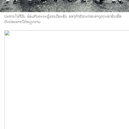
ປະທານໂຮ່ຈີມິນ ພ້ອມກັບຄະນະຜູ້ແທນວິລະຊົນ ຂອງກຳລັງປະກອບອາວຸດປະຊາຊົນເພື່ອ
ປົດປ່ອຍພາກໃຕ້ຫວຽດນາມ