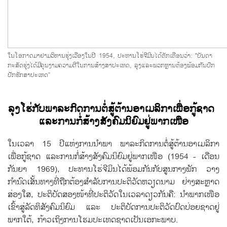
ໃນ​ໂອກາດມາຢາມ​ວິຫານ​ຮຸ່ງ​ເວື​ອງ​ໃນປີ 1954, ປະທານ​ໂຮ່ຈີ​ມິນ​ໄດ້​ຕັກ​ເຕືອນວ່າ: "ບັນດາ​
ກະສັດ​ຮຸ່ງ​ໄດ້ມີ​ຄຸນງາມຄວາມດີ​ໃນ​ການ​ສ້າງສາ​ປະ​ເທດ, ລຸງ​ແລະ​ພວກ​ຫຼານ​ຕ້ອງ​ພ້ອມ​ກັນ​ປົກ​
ປັກ​ຮັກສາ​ປະ​ເທດ”
ລຸງ​ໂຮ່ກັບ​ພາ​ລະ​ກິດ​ການ​ຕໍ່ສູ້​ຕ້ານ​ອາ​ເມ​ລິ​ກາ​ເພື່ອ​ກູ້​ຊາດ ​
ແລະການກໍ່ສ້າງ​ສັງຄົມ​ນິຍົມ​ຢູ່​ພາກ​ເໜືອ
​ໃນ​ເວລາ 15 ປີ​ແຫ່ງ​ການ​ນຳພາ ພາ​ລະ​ກິດ​ການ​ຕໍ່ສູ້​ຕ້ານ​ອາ​ເມ​ລິ​ກາ​
ເພື່ອ​ກູ້​ຊາດ​ ແລະການກໍ່ສ້າງ​ສັງຄົມ​ນິຍົມ​ຢູ່​ພາກ​ເໜືອ (1954 - ​ເດືອນ​
ກັນຍາ 1969), ປະທານ​ໂຮ່ຈີ​ມິນໄດ້​ພ້ອມ​ກັນ​ກັບ​ສູນ​ກາງ​ພັກ ວາງ​
ກຳນົດ​ເສັ້ນທາງ​ທີ່​ຖືກຕ້ອງ​ສຳລັບ​ການ​ປະ​ຕິ​ວັດ​ຫວຽດນາມ​ ຢ່າງ​ສະຫຼາດ​
ສ່ອງ​ໃສ, ປະຕິບັດ​ສອງ​ໜ້າ​ທີ່​ປະຕິວັດ​ໃນ​ເວລາ​ດຽວ​ກັນ​ຄື: ນຳພາ​ກ​ເໜືອ​
ເຂົ້າ​ສູ່​ລັດທິ​ສັງຄົມ​ນິຍົມ ​ແລະ ປະຕິບັດ​ການ​ປະຕິວັດ​ປົດ​ປ່ອຍ​ຊາດ​ຢູ່​
ພາກ​ໃຕ້, ກ້າວ​ເຖິງ​ການ​ໂຮມປະ​ເທດ​ຊາດ​ເປັນ​ເອກະ​ພາບ.