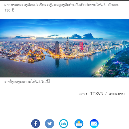
ລາຍການສະແດງສິລະປະເພື່ອສະເຫຼີມສະຫຼອງວັນຄ້າຍວັນເກີດປະທານໂຮ່ຈີມິນ ຄົບຮອບ
130 ປີ
ແຈໜຶ່ງຂອງນະຄອນໂຮ່ຈີມິນໃນມື້ນີ້
ພາບ: TTXVN / ​ເອກະສານ