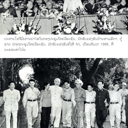
ປະທານໂຮ່ຈີມິນກ່າວປາໄສໃນກອງປະຊຸມໃຫຍ່ວິລະຊົນ, ນັກຮົບແຂ່ງຂັນຕ້ານອາເມລິກາ, ກູ້
ຊາດ (ກອງປະຊຸມໃຫຍ່ວິລະຊົນ, ນັກຮົບແຂ່ງຂັນຄັ້ງທີ IV), ເດືອນທັນວາ 1966, ທີ່
ນະຄອນຮ່າໂນ້ຍ