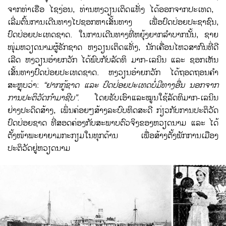
ຈາກ​ທ່າ​ເຮືອ ​ໄຊ​ງ່ອນ, ທ່ານ​ຫງວຽນ​ເຕິດ​ແທັ່ງ ​ໄດ້​ອອກ​ຈາກ​ປະ​ເທດ​, ​
ເລີ່​ມຕົ້ນ​ການເດີນທາງ​ໄປຊອກ​ຫາ​ເສັ້ນທາງ ​ເພື່ອ​ປົດ​ປ່ອຍ​ປະຊາຊົນ,
ປົດ​ປ່ອຍປະ​ເທດ​ຊາດ. ​ໃນ​ການ​ເດີນທາງ​ທີ່​ຫຍຸ້ງຍາກລຳບາກ​ນັ້ນ, ຊາຍ​
ໜຸ່ມ​ຫວຽດນາມ​ຜູ້​ຮັກ​ຊາດ ຫງວຽນ​ເຕິ​ດ​ແທັ່ງ, ນັກ​ເຄື່ອນ​ໄຫວ​ສາກົນ​ທີ່​ດີ​
ເລີດ ຫງວຽນ​ອ໋າຍກວັກ ​ໄດ້​ພົບ​ກັບ​ລັດທິ ມາກ-​ເລ​ນິນ ​ແລະ​ ຊອກ​ເຫັນ​
ເສັ້ນທາງ​ປົດ​ປ່ອຍປະ​ເທດ​ຊາດ. ​ຫງວຽນ​ອ໋າຍກວັກ ​ໄດ້​ຖອດ​ຖອນ​ຄຳ​
ສະຫຼຸບວ່າ
:
“ຢາກ​ກູ້​ຊາດ ​ແລະ ປົດ​ປ່ອຍປະ​ເທດບໍ່​ມີ​ທາງ​ອື່ນ ນອກຈາກ​
ການ​ປະຕິວັດ​ກຳມາ​ຊີບ”
. ​ໂດຍຮັບ​ເອົາ​ແລະໝູນ​ໃຊ້​ລັດທິ​ມາກ-​ເລ​ນິນ​
ຢ່າງ​ປະດິດ​ສ້າງ, ​ເພິ່ນ​ຄ່ອຍໆ​ສ້າງ​ລະບົບ​ທິດ​ສະ​ດີ​ ກ່ຽວ​ກັບ​ການ​ປະຕິວັດ​
ປົດ​ປ່ອຍ​ຊາດ ທີ່​ສອດຄ່ອງ​ກັບ​ສະພາບ​ຕົວ​ຈິງ​ຂອງ​ຫວຽດນາມ ​ແລະ ​ໄດ້​
ຕັ້ງໜ້າ​ພະຍາຍາມ​ກະກຽມ​ໃນ​ທຸກ​ດ້ານ ​ເພື່ອ​ສ້າງ​ຕັ້ງ​ພັກ​ການ​ເມືອງ​
ປະຕິວັດ​ຢູ່​ຫວຽດນາມ