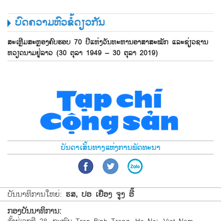
ບົດຄວາມຫົວຂໍ້ດຽວກັນ
ສະເຫຼີມສະຫຼອງຄົບຮອບ 70 ປີແຫ່ງວັນທະຫານອາສາສະໝັກ ແລະຊ່ຽວຊານ
ຫວຽດນາມຢູ່ລາວ (30 ຕຸລາ 1949 – 30 ຕຸລາ 2019)
ບັນດາເສັ້ນທາງແຫ່ງການພັດທະນາ
ບັນນາທິການໃຫຍ່:
ຮສ, ປອ ເຢືອງ ຈູງ ອີ໊
ກອງບັນນາທິການ: