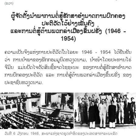
(ຂວາ)
ຜູ້​ຈັດ​ຕັ້ງ​ນຳພາ​ການ​ຕໍ່ສູ້ຮັກສາ​ອຳນາດ​ການ​ປົກຄອງ​
ປະຕິວັດ​ໄວ້​ຢ່າງ​ໝັ້ນຄົງ
​ແລະການ​ຕໍ່ສູ້​ຕ້ານ​ພວກ​ລ່າ​ເມືອງ​ຂຶ້ນ​ຝຣັ່ງ (1946 -
1954)
ຄວາມ​ເປັນ​ຈິ​ງ​ແຫ່​ງການ​ປະຕິວັດ​ໃນ​ໄລຍະ 1946 - 1954 ​ໄດ້​ຢືນຢັນ​
ວ່າ ການ​ນຳພາ​ຂອງພັກ​ກອມ​ມູນິດ​ຫວຽດນາມ, ນຳ​ໜ້າ​ໂດຍ​ປະທານ​ໂຮ່
ຈີ​ມິນ​ ແມ່ນ​ປັດ​ໄຈ​ຕັດສິນ​ຊີ້​ຂາດ​ໄຊຊະນະ ຂອງ​ການ​ຕໍ່ສູ້​ຮັກສາ​ອຳນາດ​
ການ​ປົກຄອງ​ປະຕິວັດ ​ແລະ ການ​ຕໍ່ສູ້​ຕ້ານພວກ​ລ່າ​ເມືອງ​ຂຶ້ນ​ຝຣັ່ງ ຂອງ​
ປະຊາຊົນ​ຫວຽດນາມ.
ວັນທີ 6 ມັງກອນ 1946, ສະພາແຫ່ງຊາດຊຸດທຳອິດຂອງປະເທດສາທາລະນະລັດ