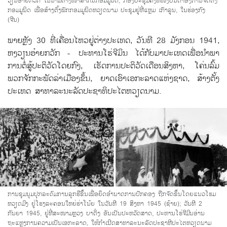
ວຽນອ໋າຍກວັກ ໃນນາມຕາງໜ້າສາກົນກອມມູນິດ, ກອງປະຊຸມຄັ້ງທີໜຶ່ງບັນດາອົງການຈັດຕັ້ງ
ກອມມູນິດ ເພື່ອສ້າງຕັ້ງພັກກອມມູນິດຫວຽດນາມ ປະຊຸມຢູ່ທີ່ແຫຼມ ເກົາລູນ, ໃນຮ່ອງກົງ
(ຈີນ)
ພາຍຫຼັງ 30 ທີ່​ເຄື່ອນ​ໄຫວ​ຢູ່​ຕ່າງປະ​ເທດ, ວັນ​ທີ 28 ມັງກອນ 1941,
ຫງວຽນ​ອ໋າຍກວັກ - ປະທານ​ໂຮ່ຈີ​ມິນ ​ໄດ້​ກັບ​ມາ​ປະ​ເທດ​ເພື່ອນຳພາ​
ການ​ຕໍ່ສູ້ປະຕິວັດ​ໂດຍ​ກົງ, ​ເຮັດ​ການ​ປະຕິວັດ​ເດືອນ​ສິງຫາ, ​ໂຄ່ນ​ລົ້ມ​
ພວກ​ຈັກກະພັດລ່າ​ເມືອງ​ຂຶ້ນ, ຍາດ​ເອົາ​ເອກະລາດ​​ແຫ່ງ​ຊາດ, ສ້າງ​ຕັ້ງ​
ປະ​​ເທດ ​ສາທາລະນະ​ລັດ​ປະຊາທິປະ​ໄຕ​ຫວຽດນາມ.
ການຊຸມນຸມປຸກລະດົມການລຸກຮືຂຶ້ນເພື່ອຍຶດອຳນາດການປົກຄອງ ຖືກຈັດຂຶ້ນໂດຍແນວໂຮມ
ຫວຽດມິງ ຢູ່ໂຮງລະຄອນໃຫຍ່ຮ່າໂນ້ຍ ໃນວັນທີ 19 ສິງຫາ 1945 (ຊ້າຍ); ວັນທີ 2
ກັນຍາ 1945, ຢູ່ທີ່ສະໜາມຫຼວງ ບາດິ່ງ ອັນເປັນປະຫວັດສາດ, ປະທານໂຮ່ຈີມິນອ່ານ
ຖະແຫຼງການຄວາມເປັນເອກະລາດ, ໃຫ້ກຳເນີດສາທາລະນະລັດປະຊາທີປະໄຕຫວຽດນາມ