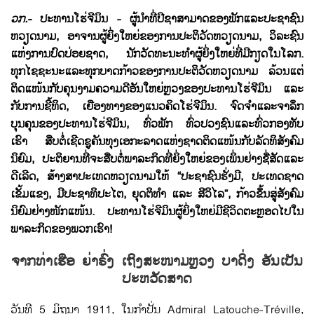
ວກ.-
ປະທານ​ໂຮ່ຈີ​ມິນ - ຜູ້ນຳ​ທີ່​ປີ​ຊາ​ສາມາດຂອງ​ພັກ​ແລະປະຊາຊົນ
ຫວຽດນາມ, ອາຈານ​ຜູ້​ຍິ່ງ​ໃຫຍ່ຂອງ​ການ​ປະຕິວັດ​ຫວຽດນາມ, ວິລະ​ຊົນ​
ແຫ່ງ​ການ​ປົດ​ປ່ອຍ​ຊາດ, ນັກ​ວັດທະນະທຳ​ຜູ້​ຍິ່ງ​ໃຫຍ່​ທີ່​ມີ​ກຽດ​ໃນ​ໂລກ.
ທຸກ​ໄຊຊະນະ​ແລະ​ທຸກ​ບາດກ້າວຂອງ​ການ​ປະຕິວັດ​ຫວຽດນາມ ລ້ວນ​ແຕ່​
ຕິດ​ແໜ້ນ​ກັບ​ຄຸນງາມຄວາມດີ​ອັນ​ໃຫຍ່​ຫຼວງ​ຂອງ​ປະທານ​ໂຮ່ຈີ​ມິນ ​ແລະ​
ກັບ​ການ​ຊີ້​ທິດ, ​ເຍືອງ​ທາງ​ຂອງ​ແນວ​ຄິດ​ໂຮ່ຈີ​ມິນ. ຈົດ​ຈຳ​ແລະ​ຈາລຶກ​
ບຸນຄຸນຂອງ​ປະທານ​ໂຮ່ຈີ​ມິນ, ທົ່ວ​ພັກ ທົ່ວ​ປວງ​ຊົນ​ແລະ​ທົ່ວ​ກອງທັບ​
ເຮົາ ສືບ​ຕໍ່​ເຊີດ​ຊູ​ຄັນ​ທຸງ​​ເອກະລາດ​ແຫ່ງ​ຊາດຕິ​ດ​ແໜ້ນ​ກັບ​ລັດທິສັງຄົມ​
ນິຍົມ, ປະຕິຍານ​ທີ່​ຈະ​ສືບ​ຕໍ່​ພາລະກິດ​ທີ່​ຍິ່ງ​ໃຫຍ່​ຂອງ​ເພິ່ນຢ່າງຊື່ສັດ​ແລະ​
ດີ​ເລີດ, ສ້າງສາ​ປະ​ເທດ​ຫວຽດນາມ​ໃຫ້ “ປະຊາຊົນ​ຮັ່ງມີ, ປະ​ເທດ​ຊາດ​
ເຂັ້ມ​ແຂງ, ມີ​ປະຊາທິປະ​ໄຕ, ຍຸດ​ຕິ​ທຳ ​ແລະ ສີວິ​ໄລ”, ກ້າວ​ຂຶ້ນ​ສູ່ສັງຄົມ​
ນິຍົມຢ່າງ​ໜັກ​ແໜ້ນ. ​ປະທານ​ໂຮ່ຈີ​ມິນ​ຜູ້​ຍິ່ງ​ໃຫຍ່ມີ​ຊີວິດ​ຕະຫຼອດ​ໄປ​ໃນ​
ພາລະກິດ​ຂອງ​ພວກ​ເຮົາ!
ຈາກ​ທ່າ​ເຮືອ ຍ່າຣົ່ງ ​ເຖິງ​ສະໜາມຫຼ​ວງ ບາ​ດິ່ງ ອັນ​ເປັນ​
ປະຫວັດສາດ
ວັນ​ທີ 5 ມິຖຸນາ 1911, ​ໃນ​ກຳ​ປັ່ນ Admiral Latouche-Tréville,