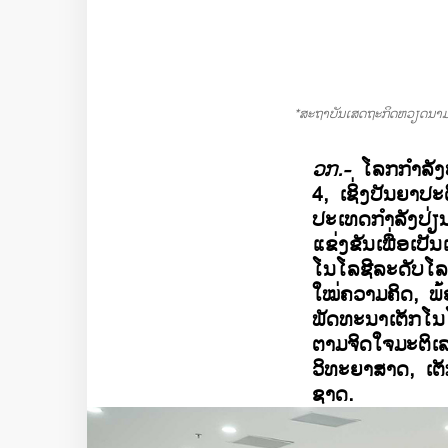
*ສະຖາບັນເສດຖະກິດຫວຽດນາ
ວກ.-
ໂລກກຳລັງປ
4, ເຊິ່ງປັນຍາປ
ປະເທດກຳລັງປ່ຽນ
ແຂ່ງຂັນເພື່ອເປັ
ໂນໂລຊີລະດັບໂລ
ໃໝ່ຄວາມຄິດ, ພ້
ພັດທະນາເຕັກໂນ
ຕາມຈິດໃຈມະຕິເ
ວິທະຍາສາດ, ເຕ
ຊາດ.