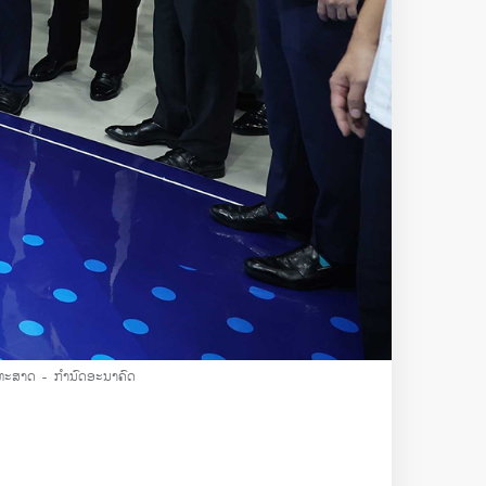
ດທະສາດ - ກຳນົດອະນາຄົດ