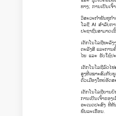
ແລະ ຊຸບເປີຄອມພິ
ທາງ
;
ການເປັນເຈົ້າ
ວິສະວະກຳພັນທຸກໍ
ໂລຊີ
AI
ສໍາລັບກ
ປະຊາຊົນສາມາດເຂົ
ເຕັກໂນໂລຊີພະລັງງ
ຕະລັງສີ
ແລະການຄົ
ໄພ ແລະ ຮັບໃຊ້ປະ
ເຕັກໂນໂລຊີລົດໄຟ
ສູງທີ່ເໝາະສົມກ
ຕົວເມືອງໃຫຍ່ອັດສ
ເຕັກໂນໂລຊີຍານບິນທີ
ການເປັນເຈົ້າຂອງ
ອະເນດປະສົງ ທີ່ທ
ພົນລະເຮືອນ.