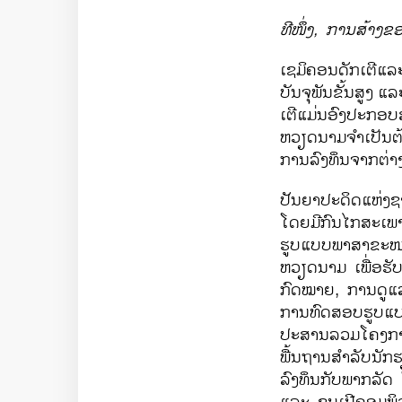
ທີໜຶ່ງ
,
ການສ້າງຂອ
ເຊມິຄອນດັກເຕີແລ
ບັນຈຸພັນຂັ້ນສູງ
ແລະ
ເຕີແມ່ນອົງປະກອ
ຫວຽດນາມຈຳເປັນຕ້
ການລົງທຶນຈາກຕ່
ປັນຍາປະດິດແຫ່ງຊາ
ໂດຍມີກົນໄກສະເພ
ຮູບແບບພາສາຂະໜ
ຫວຽດນາມ ເພື່ອ
ກົດໝາຍ
,
ການດູແ
ການທົດສອບຮູບແບ
ປະສານລວມໂຄງກ
ພື້ນຖານສຳລັບນັກ
ລົງທຶນກັບພາກລັ