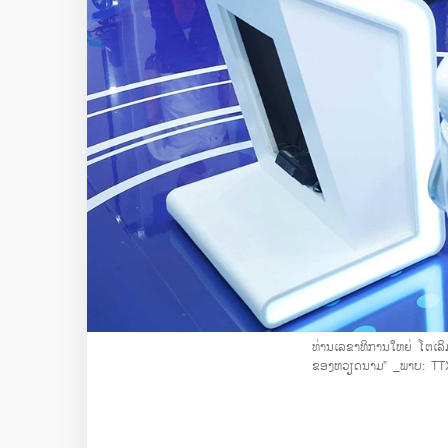
ທ່ານເລຂາທິການໃຫຍ່ ໂຕເລ
ຂອງຫວຽດນາມ”
_ພາບ: T