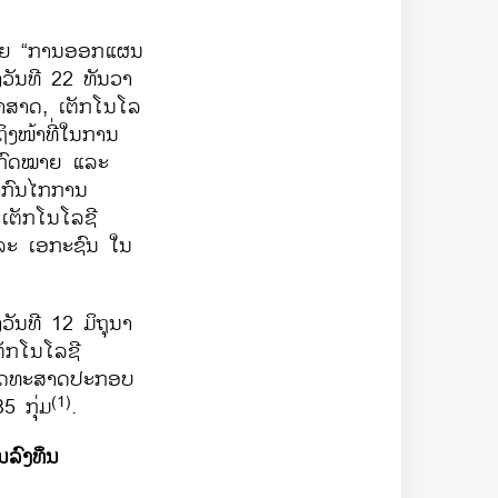
້ວຍ
“
ການອອກແຜນ
ງວັນທີ
22
ທັນວາ
ຍາສາດ
,
ເຕັກໂນໂລ
ຖິງໜ້າທີ່ໃນການ
ກົດໝາຍ ແລະ
ງກົນໄກການ
ເຕັກໂນໂລຊີ
ລະ ເອກະຊົນ ໃນ
ງວັນທີ
12
ມິຖຸນາ
ັກໂນໂລຊີ
ີຍຸດທະສາດປະກອບ
(1)
35
ກຸ່ມ
.
ນລົງທຶນ