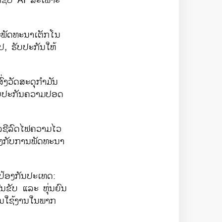
ດຊິບ
AI
ສະເພາະ
ລະພັດທະນາເຕັກໂນ
ປ
,
ຮັບປະກັນໃຫ້
່ງວັດສະດຸກໍາມັນ
ບປະກັນຄວາມປອດ
ລຊີລົດໄຟຄວາມໄວ
ຍງກັບການພັດທະນາ
ນປ້ອງກັນປະເທດ:
ນຂັບ ແລະ ຫຸ່ນຍົນ
ນໃຊ້ງານໃນພາກ