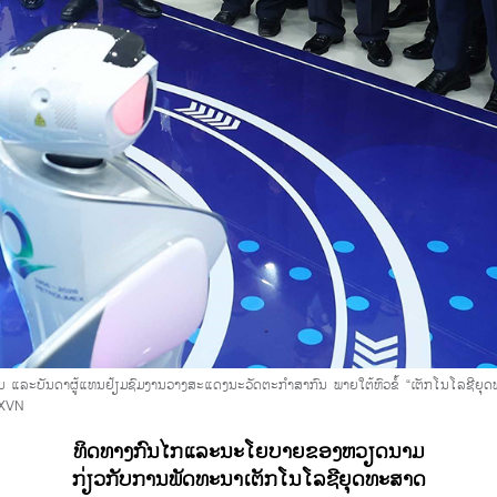
ິມ ແລະບັນດາຜູ້ແທນຢ້ຽມຊົມງານວາງສະແດງນະວັດຕະກຳສາກົນ ພາຍໃຕ້ຫົວຂໍ້ “ເຕັກໂນໂລຊີຍຸ
TXVN
ທິດທາງກົນໄກແລະນະໂຍບາຍຂອງຫວຽດນາມ
ກ່ຽວກັບການພັດທະນາເຕັກໂນໂລຊີຍຸດທະສາດ