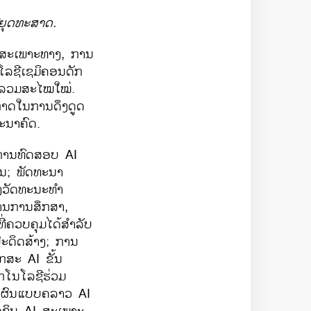
ຍຸດທະສາດ.
ອນສະເພາະທາງ
,
ການ
ໂລຊີເຊມິຄອນດັກ
ນລວມສະໄໝໃໝ່.
ກາດໃນການດຶງດູດ
ະນາຄົດ.
 ການທົດສອບ
AI
ິນ
;
ພັດທະນາ
ວັດທະນະທຳ
ານການສຶກສາ
,
ີ່ຄວບຄຸມໄດ້ສຳລັບ
ະດິດສ້າງ
;
ການ
ທັກສະ
AI
ຂັ້ນ
ັກໂນໂລຊີຮ່ວມ
ນຜົນແບບຄລາວ
AI