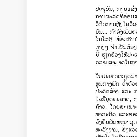
ປະຈຸບັນ
,
ການແຂ່ງ
ການຜະລິດທີ່ອ່ອນ
ວິກິດການຫຼັງໂຄວິດ
ຍົນ... ກຳລັງເພີ
ໂນໂລຊີ. ພ້ອມກັນນັ
ຕ່າງໆ ຈຳເປັນຕ້ອງ
ນີ້ ຮຽກຮ້ອງໃຫ້ປ
ຄວາມສາມາດໃນການແ
ໃນປະເທດຫວຽດນ
ສູນກາງພັກ ວ່າດ້ວ
ປະດິດສ້າງ ແ
ລະ ກ
ໂລຊີຍຸດທະສາດ
,
ກ
ກ້າວ
,
ໂດຍສະເພາະ 
ພາລະກິດ ແລະອອ
ລົງທຶນພັດທະນາອຸ
ພະລັງງານ
,
ສິ່ງແ