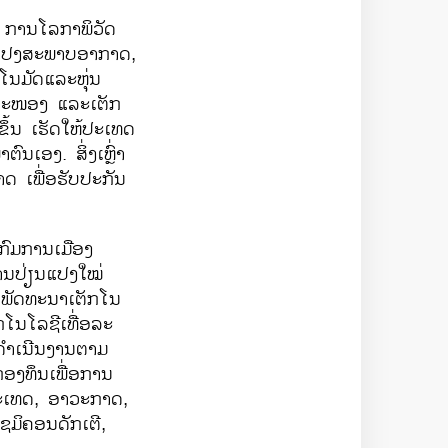
,
ການໂລກາພິວັດ
ແປງສະພາບອາກາດ
,
ໂນມັດແລະຫຸ່ນ
ນສະໜອງ ແລະເຕັກ
ຂຶ້ນ ເຮັດໃຫ້ປະເທດ
ເອງ. ສິ່ງເຫຼົ່າ
ດ ເພື່ອຮັບປະກັນ
ກົມການເມືອງ
ານປ່ຽນແປງໃໝ່
ນພັດທະນາເຕັກໂນ
ກໂນໂລຊີເທື່ອລະ
ຫ້ດຳເນີນງານຕາມ
ກອງທຶນເພື່ອການ
ະເທດ
,
ອາວະກາດ
,
ເຊມິຄອນດັກເຕີ
,