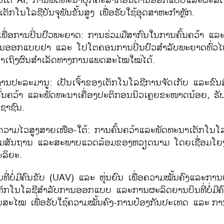
ວເຕີ
AI;
ການພັດທະນາບຸກຄະລາກອນດ້ານອອກແບບແລະຜະລິ
ເຕັກໂນໂລຊີບັນຈຸພັນຂັ້ນສູງ ເພື່ອຮັບໃຊ້ອຸດສາຫະກຳຫຼັກ.
າເພື່ອການປິ່ນປົວພະຍາດ: ການຮ່ວມມືສາກົນໃນການຄົ້ນຄວ້າ ແ
ານອອກແບບຢາ ແລະ ໂປໂຕຄອນການປິ່ນປົວສໍາລັບພະຍາດທົ່ວໄ
້າເຖິງຜົນສໍາເລັດທາງການແພດສະໄໝໃໝ່ໄດ້.
ານປະລະມານູ: ເປັນເຈົ້າຂອງເຕັກໂນໂລຊີການຈັດເກັບ ແລະຂົນສົ
້ນຄວ້າ ແລະພັດທະນາເຄື່ອງປະຕິກອນນິວເຄຼຍຂະໜາດນ້ອຍ
,
ຮັ
ຊາຊົນ.
ຄວາມໄວສູງສາຍເໜືອ-ໃຕ້: ການຄົ້ນຄວ້າແລະພັດທະນາເຕັກໂນໂ
ັບພູມສັນຖານ ແລະສະພາບແວດລ້ອມຂອງຫວຽດນາມ ໂດຍເຊື່ອມໂ
ະລິຍະ.
່ບໍ່ມີຄົນຂັບ (
UAV)
ແລະ ຫຸ່ນຍົນ ເພື່ອຄວາມໝັ້ນຄົງແລະກາ
ເຕັກໂນໂລຊີສຳລັບການອອກແບບ ແລະການຜະລິດຍານບິນທີ່ບໍ່ມີຄົ
ັນສະໄໝ ເພື່ອຮັບໃຊ້ຄວາມໝັ້ນຄົງ-ການປ້ອງກັນປະເທດ ແລະ
ກາ