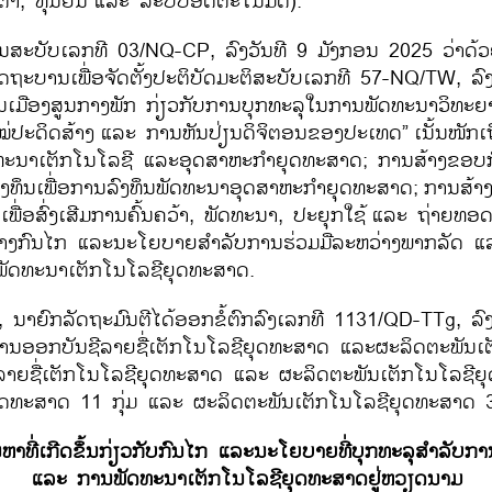
ຕຳ
,
ຫຸ່ນຍົນ
ແລະ ລະບົບອັດຕະໂນມັດ).
ານສະບັບເລກທີ
03/NQ-CP,
ລົງວັນທີ
9
ມັງກອນ
2025
ວ່າດ
ດຖະບານເພື່ອຈັດຕັ້ງປະຕິບັດມະຕິສະບັບເລກທີ
57-NQ/TW,
ລົ
ນເມືອງສູນກາງພັກ ກ່ຽວກັບການບຸກທະລຸໃນການພັດທະນາວິທະ
່ປະດິດສ້າງ
ແລະ ການຫັນປ່ຽນດິຈິຕອນຂອງປະເທດ
”
ເນັ້ນໜັກເ
ະນາເຕັກໂນໂລຊີ ແລະອຸດສາຫະກຳຍຸດທະສາດ
;
ການສ້າງຂອບ
ງທຶນເພື່ອການລົງທຶນພັດທະນາອຸດສາຫະກຳຍຸດທະສາດ
;
ການສ້າ
່ອສົ່ງເສີມການຄົ້ນຄວ້າ
,
ພັດທະນາ
,
ປະຍຸກໃຊ້
ແລະ ຖ່າຍທອດ
້າງກົນໄກ ແລະນະໂຍບາຍສຳລັບການຮ່ວມມືລະຫວ່າງພາກລັດ ແ
ພັດທະນາເຕັກໂນໂລຊີຍຸດທະສາດ.
,
ນາຍົກລັດຖະມົນຕີໄດ້ອອກຂໍ້ຕົກລົງເລກທີ
1131/QD-TTg,
ລົ
ານອອກບັນຊີລາຍຊື່ເຕັກໂນໂລຊີຍຸດທະສາດ ແລະຜະລິດຕະພັນເຕ
ີລາຍຊື່ເຕັກໂນໂລຊີຍຸດທະສາດ ແລະ ຜະລິດຕະພັນເຕັກໂນໂລຊ
ຍຸດທະສາດ
11
ກຸ່ມ ແລະ ຜະລິດຕະພັນເຕັກໂນໂລຊີຍຸດທະສາດ
ຫາທີ່ເກີດຂຶ້ນກ່ຽວກັບກົນໄກ ແລະນະໂຍບາຍທີ່ບຸກທະລຸສຳລັບກາ
ແລະ ການພັດທະນາເຕັກໂນໂລຊີຍຸດທະສາດຢູ່ຫວຽດນາມ