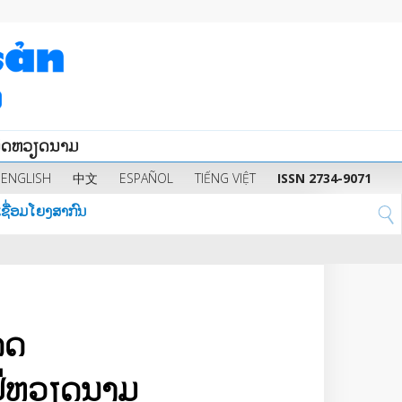
ນິດຫວຽດນາມ
ENGLISH
中文
ESPAÑOL
TIẾNG VIỆT
ISSN 2734-9071
ຊື່ອມໂຍງສາກົນ
ດດ
ູ່ຫວຽດນາມ