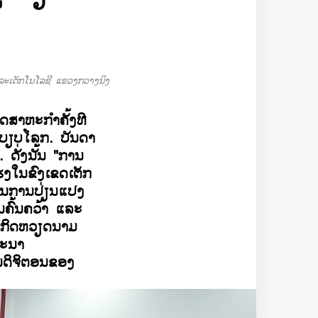
ະເຕັກໂນໂລຊີ ແຂວງກວາງນິງ
ດສາຫະກຳຄັ້ງທີ
ະບຽບໂລກ. ບັນດາ
ດັ່ງນັ້ນ "ການ
ແຮງໃນຂົງເຂດເຕັກ
ຸໃນການປ່ຽນແປງ
ນຄົ້ນຄວ້າ ແລະ
ະກິດຫວຽດນາມ
ທະນາ
ນດິຈິຕອນຂອງ