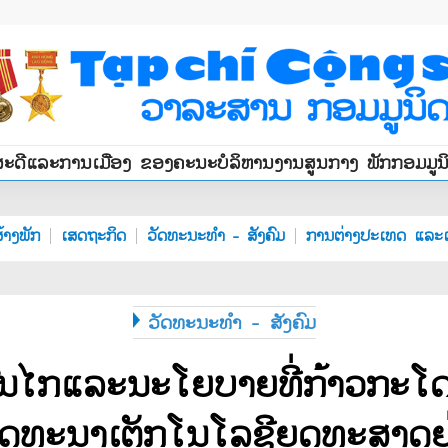
ສະດີແລະການເມືອງ ຂອງຄະນະບໍລິຫານງານສູນກາງ ພັກກອມມູ
້າງພັກ
ເສດຖະກິດ
ວັດທະນະທຳ - ສັງຄົມ
ການຕ່າງປະເທດ ແລະເ
ວັດທະນະທຳ - ສັງຄົມ
ົນໄກແລະນະໂຍບາຍທີ່ກ້າວກະໂ
ພັດທະນາເຕັກໂນໂລຊີຍຸດທະສາດຢ