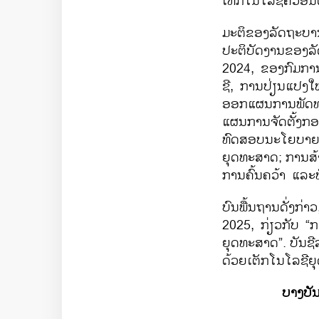
ເທັກໂນໂລຊີຄວອນ
ມະຕິຂອງລັດຖະບ
ປະຕິບັດງານຂອງລັ
2024,
ຂອງກົມກາ
ຊີ
,
ການປ່ຽນແປງໃໝ
ອອກແຜນການພັດທ
ແຜນການຈັດຕັ້ງກອ
ທົດສອບນະໂຍບາຍເພື
ຍຸດທະສາດ
;
ການສ
ການຄົ້ນຄວ້າ ແລະ
ບົນພື້ນຖານດັ່ງກ່າວ
2025,
ກ່ຽວກັບ
“
ກ
ຍຸດທະສາດ
”.
ບັນຊ
ດ້ວຍເຕັກໂນໂລຊີ
ບາງບັນ