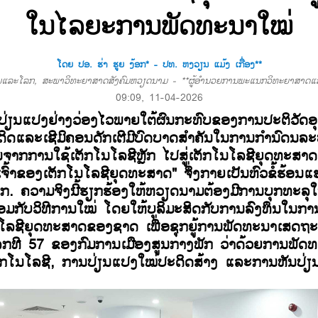
ໃນໄລຍະການພັດທະນາໃໝ່
ໂດຍ ປອ. ຮ່າ ຮູຍ ງ້ອກ* - ປທ. ຫງວຽນ ແມ້ງ ເກື່ອງ**
ມແລະໂລກ, ສະພາວິທະຍາສາດສັງຄົມຫວຽດນາມ - **ຜູ້ອຳນວຍການພະແນກວິທະຍາສາດແລ
09:09, 11-04-2026
່ຽນແປງຢ່າງວ່ອງໄວພາຍໃຕ້ຜົນກະທົບຂອງການປະຕິວັດອຸ
ະດິດແລະເຊີມິຄອນດັກເຕີມີບົດບາດສຳຄັນໃນການກຳນົດນລ
ຈາກການໃຊ້ເຕັກໂນໂລຊີຫຼັກ ໄປສູ່ເຕັກໂນໂລຊີຍຸດທະສາດ. 
ນເຈົ້າຂອງເຕັກໂນໂລຊີຍຸດທະສາດ" ຈຶ່ງກາຍເປັນຫົວຂໍ້ຮ້ອນ
ກ.
ຄວາມຈິງນີ້ຮຽກຮ້ອງໃຫ້ຫວຽດນາມຕ້ອງມີການບຸກທະລ
ອມກັບວິທີການໃໝ່ ໂດຍໃຫ້ບຸລິມະສິດກັບການລົງທຶນໃນກາ
ໂລຊີຍຸດທະສາດຂອງຊາດ ເພື່ອຊຸກຍູ້ການພັດທະນາເສດຖ
ລກທີ 57 ຂອງກົມການເມືອງສູນກາງພັກ ວ່າດ້ວຍການພັດ
ັກໂນໂລຊີ, ການປ່ຽນແປງໃໝ່ປະດິດສ້າງ ແລະການຫັນປ່ຽ