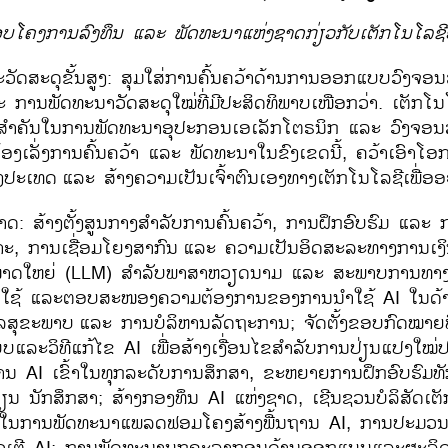
ບໂຄງການລົງທຶນ ແລະ ພັດທະນາແຫ່ງຊາດກ່ຽວກັບເຕັກໂນໂລຊີ
ະວັດສະດຸຂັ້ນສູງ: ສຸມໃສ່ການຄົ້ນຄວ້າດ້ານການອອກແບບວົງຈ
 ການພັດທະນາວັດສະດຸໃໝ່ທີ່ມີປະສິດທິພາບເໜືອກວ່າ. ເຕັກໂນ
ບສຳຄັນໃນການພັດທະນາອຸປະກອນເອເລັກໂຕຣນິກ ແລະ ວົງຈອ
ອງເລັ່ງການຄົ້ນຄວ້າ ແລະ ພັດທະນາໃນຂົງເຂດນີ້
,
ຄວ້າເອົາໂອ
າງປະເທດ
ແລະ ສ້າງຄວາມເປັນເຈົ້າຕົນເອງທາງເຕັກໂນໂລຊີເພື່ອອ
ດ: ສ້າງຕັ້ງສູນກາງສຳລັບການຄົ້ນຄວ້າ
,
ການຝຶກອົບຮົມ ແລະ
າະ
,
ການເຊື່ອມໂຍງສາກົນ
ແລະ ຄວາມເປັນອິດສະລະທາງການເງ
າດໃຫຍ່ (
LLM)
ສຳລັບພາສາຫວຽດນາມ ແລະ ສະພາບການທາງ
ຮັບໃຊ້ ແລະຕອບສະໜອງຄວາມຕ້ອງການຂອງການນຳໃຊ້
AI
ໃນດ້
ລສຸຂະພາບ
ແລະ ການບໍລິຫານລັດຖະການ
;
ຈັດຕັ້ງຂອບກົດໝາຍທ
ບແລະວິທີແກ້ໄຂ
AI
ເພື່ອສ້າງເງື່ອນໄຂສຳລັບການປ່ຽນແປງໃໝ່ປ
ານ
AI
ເຂົ້າໃນທຸກລະດັບການສຶກສາ
,
ຂະຫຍາຍການຝຶກອົບຮົມ
ຮຽນ ນັກສຶກສາ
;
ສ້າງກອງທຶນ
AI
ແຫ່ງຊາດ
,
ເຊີນຊວນບໍລິສັດເຕ
ດ ໃນການພັດທະນາແພລດຟອມໂຄງສ້າງພື້ນຖານ
AI,
ການປະມວ