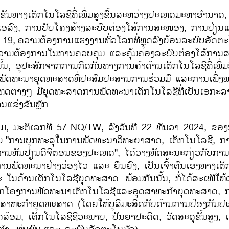
ຂັນທາງເຕັກໂນໂລຊີທີ່ເພີ່ມສູງຂຶ້ນລະຫວ່າງປະເທດມະຫາອຳນາດ
ແອລົງ
,
ການປັບໂຄງສ້າງລະບົບຕ່ອງໂສ້ການສະໜອງ
,
ການປ່ຽນ
-
19
,
ຄວາມຕ້ອງການແຮງງານທົ່ວໂລກທີ່ຫຼຸດລົງຍ້ອນລະບົບອັດຕະ
່ມຄວາມຕ້ອງການໃນການຄວບຄຸມ ແລະຄຸ້ມຄອງລະບົບຕ່ອງໂສ້ກາ
້ນ
,
ອຸປະສັກຈາກການກີດກັນທາງການຄ້າດ້ານເຕັກໂນໂລຊີທີ່ເພີ່ມ
ພັດທະນາຍຸດທະສາດທີ່ປະສົມປະສານການຮ່ວມມື ແລະການເພິ່ງພາຕົນ
ະເທດຕາງໆ ມີຍຸດທະສາດການພັດທະນາເຕັກໂນໂລຊີທີ່ເປັນເອກະລາ
ຂ່ງຂັນຫຼັກ.
າມ
,
ມະຕິເລກທີ
57-NQ/TW,
ລົງວັນທີ
22
ທັນວາ
2024,
ຂອງ
ຍ
"
ການບຸກທະລຸ
ໃນການພັດທະນາວິທະຍາສາດ
,
ເຕັກໂນໂລຊີ
,
ກ
ານຫັນປ່ຽນດິຈິຕອນຂອງປະເທດ
"
,
ໄດ້ວາງທັດສະນະກ່ຽວກັບກາ
ານພັດທະນາຢ່າງວ່ອງໄວ ແລະ ຍືນຍົງ
,
ເປັນເຈົ້າຕົນເອງທາງ
ເຕັ
ໃນດ້ານເຕັກໂນໂລຊີຍຸດທະສາດ. ພ້ອມກັນນັ້ນ
,
ກໍ່ໄດ້ສະເໜີໃ
ກໂຄງການພັດທະນາເຕັກໂນໂລຊີແລະອຸດສາຫະກຳຍຸດທະສາດ
;
ດສາຫະກຳຍຸດທະສາດ (ໂດຍໃຫ້ບຸລິມະສິດກັບດ້ານການປ້ອງກັນປ
ວດລ້ອມ
,
ເຕັກໂນໂລຊີຊີວະພາບ
,
ປັນຍາປະດິດ
,
ວັດສະດຸຂັ້ນສູງ
,