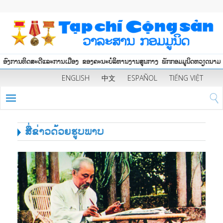
ອົງການທິດສະດີແລະການເມືອງ ຂອງຄະນະບໍລິຫານງານສູນກາງ ພັກກອມມູນິດຫວຽດນາມ
ENGLISH
中文
ESPAÑOL
TIẾNG VIỆT
ສື່ຂ່າວດ້ວຍຮູບພາບ