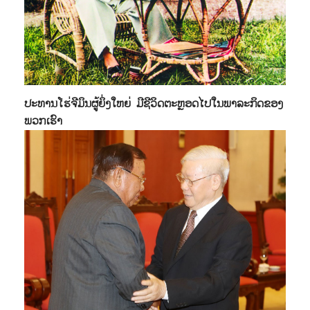
ປະທານໂຮ່ຈີມິນຜູ້ຍິ່ງໃຫຍ່ ມີຊີວິດຕະຫຼອດໄປໃນພາລະກິດຂອງ
ພວກເຮົາ