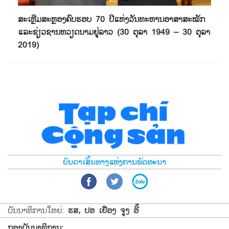
ສະເຫຼີມສະຫຼອງຄົບຮອບ 70 ປີແຫ່ງວັນທະຫານອາສາສະໝັກ
ແລະຊ່ຽວຊານຫວຽດນາມຢູ່ລາວ (30 ຕຸລາ 1949 – 30 ຕຸລາ
2019)
ບັນດາເສັ້ນທາງແຫ່ງການພັດທະນາ
ບັນນາທິການໃຫຍ່:
ຮສ, ປອ ເຢືອງ ຈູງ ອີ໊
ກອງບັນນາທິການ: