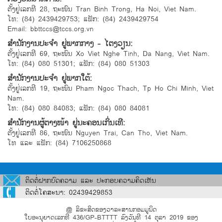
ຕັ້ງຢູ່ເລກທີ 28, ຖະໜົນ Tran Binh Trong, Ha Noi, Viet Nam.
ໂທ: (84) 2439429753; ແຟັກ: (84) 2439429754
Email: bbttccs@tccs.org.vn
ສຳນັກງານປະຈຳ ຢູ່ພາກກາງ - ໄຕງວຽນ:
ຕັ້ງຢູ່ເລກທີ 69, ຖະໜົນ Xo Viet Nghe Tinh, Da Nang, Viet Nam.
ໂທ: (84) 080 51301; ແຟັກ: (84) 080 51303
ສຳນັກງານປະຈຳ ຢູ່ພາກໃຕ້:
ຕັ້ງຢູ່ເລກທີ 19, ຖະໜົນ Pham Ngoc Thach, Tp Ho Chi Minh, Viet
Nam.
ໂທ: (84) 080 84083; ແຟັກ: (84) 080 84081
ສຳນັກງານຜູ້ຕາງໜ້າ ຢູ່ນະຄອນເກິ່ນເທີ:
ຕັ້ງຢູ່ເລກທີ 86, ຖະໜົນ Nguyen Trai, Can Tho, Viet Nam.
ໂທ ແລະ ແຟັກ: (84) 7106250868
ຕິດຕໍ່ຝາກບົດຄວາມ ແລະ ປະກອບຄວາມຄິດເຫັນ
ຕິດຕໍ່ໂຄສະນາ: 02439429853
@ ລິຂະສິດຂອງວາລະສານກອມມູນິດ
ໃບອະນຸຍາດເລກທີ 436/GP-BTTTT ລົງວັນທີ 14 ຕຸລາ 2019 ຂອງ