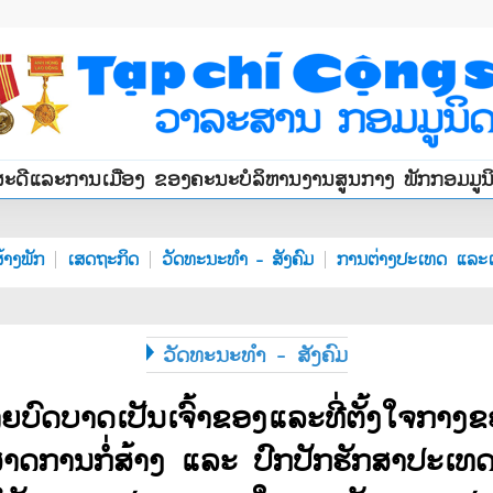
ສະດີແລະການເມືອງ ຂອງຄະນະບໍລິຫານງານສູນກາງ ພັກກອມມູ
້າງພັກ
ເສດຖະກິດ
ວັດທະນະທຳ - ສັງຄົມ
ການຕ່າງປະເທດ ແລະເ
ວັດທະນະທຳ - ສັງຄົມ
ຍ​ບົດບາດ​ເປັນເຈົ້າຂອງ​ແລະທີ່ຕັ້ງ​ໃຈກາງ​
ສາດ​ການກໍ່ສ້າງ ​ແລະ ປົກ​ປັກ​ຮັກສາ​ປະ​ເ