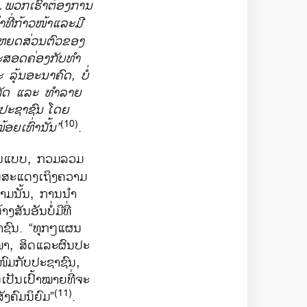
.
ພວກເຮົາຕ້ອງການ
ຄ່າທີ່ກ້າວໜ້າແລະມີ
ໂຫຍດສ່ວນຕົວຂອງ
ສອດຄ່ອງ​ກັບ​ທຳ​
ແລະ ລຸ້ນອະນາຄົດ
,
ບໍ່
ຈຳກັດ ​ແລະ ທຳລາຍ​
ງປະຊາຊົນ
ໂດຍ
(10)
ອຍເທົ່ານັ້ນ
”
.
ມບູນແບບ, ກວມລວມ
ະ​ແດງ​ເຖິງ​ຄວາມ​
ມ​ນັ້ນ, ການ​ນຳ​
ງສັນອັນບໍ່ມີທີ່
ປະຊາຊົນ​. “ທຸກ​ໆແຜນ
າ, ສິດ​ແລະຜົນ​ປະ​
​ກັບ​ປະ​ຊາ​ຊົນ,
ນເປັນເປົ້າໝາຍທີ່ຈະ
(11)
ັງຄົມ​ນິຍົມ”
.