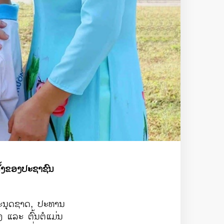
້ງ​ຂອງ​ປະ​ຊາ​ຊົນ
ຳ​ມະນຸດຊາດ, ປະທານ
ແລະ ​​ຕົ້ນຕໍ​ແມ່ນ​