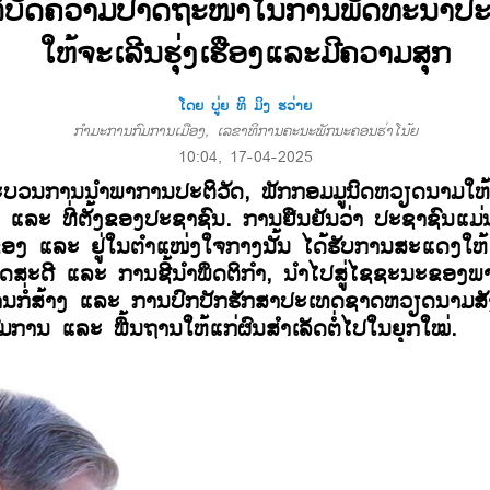
ິບັດ​ຄວາມ​ປາດ​ຖະໜາ​ໃນ​ການ​ພັດທະນາ​ປະ
​ໃຫ້​ຈະ​ເລີ​ນຮຸ່ງ​ເຮືອງແລະມີຄວາມສຸກ
ໂດຍ ບູ່ຍ ທິ ມິງ ຮວ່າຍ
ກຳມະການກົມການເມືອງ, ເລຂາທິການຄະນະພັກນະຄອນຮ່າໂນ້ຍ
10:04, 17-04-2025
​ບວນການ​ນຳພາ​ການ​ປະຕິວັດ, ພັກ​ກອມ​ມູນິດ​ຫວຽດນາມໃຫ
ດ ແລະ
ທີ່​ຕັ້ງ​ຂອງ​ປະຊາຊົນ​. ການຢືນຢັນວ່າ ປະຊາຊົນແ
າຂອງ ແລະ ຢູ່ໃນຕຳແໜ່ງໃຈກາງນັ້ນ ໄດ້ຮັບການສະແດງໃຫ້
ິດສະດີ ແລະ ການຊີ້ນຳພຶດຕິກຳ, ນຳໄປສູ່ໄຊຊະນະຂອງ
ານ
ກໍ່ສ້າງ ແລະ ການປົກປັກຮັກສາປະເທດຊາດຫວຽດນາມສັ
ດົມການ ແລະ ພື້ນຖານໃຫ້ແກ່ຜົນສຳເລັດຕໍ່ໄປໃນຍຸກໃໝ່.