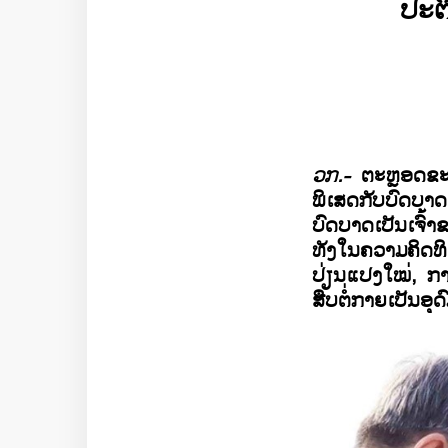
ປະຕ
ວກ.-
ຕະຫຼອດ​ຂະ
ພິເສດກັບ​ບົດບາ
ບົດບາດເປັນເຈົ້
ທັງໃນຄວາມຄິດທ
ປ່ຽນແປງໃໝ່, ກ
ສືບຕໍ່ກາຍເປັນອຸ