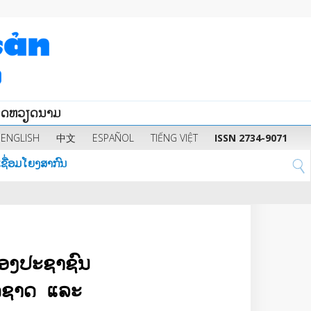
ນິດຫວຽດນາມ
ENGLISH
中文
ESPAÑOL
TIẾNG VIỆT
ISSN 2734-9071
ຊື່ອມໂຍງສາກົນ
ຂອງ​ປະຊາຊົນ
ທດ​ຊາດ ​ແລະ