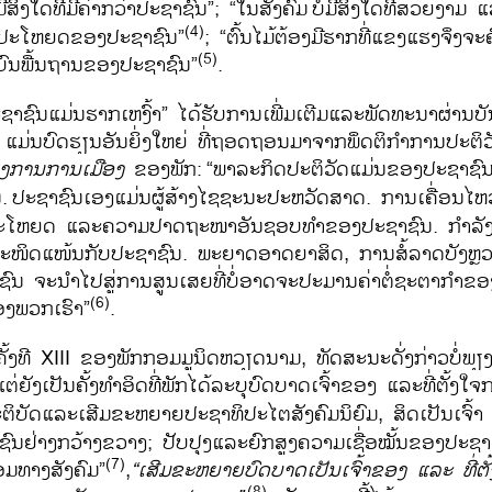
່​ມີ​ສິ່ງໃດທີ່​ມີ​ຄ່າ​ກວ່າ​ປະຊາຊົນ”; “ໃນ​ສັງ​ຄົມ
ບໍ່​ມີ​ສິ່ງ​ໃດ​ທີ່​ສວຍ​ງ
(4)
ນ​ປະ​ໂຫຍດ​ຂອງ​ປະ​ຊາ​ຊົນ”
; “ຕົ້ນ​ໄມ້​ຕ້ອງ​ມີ​ຮາກ​ທີ່​ແຂງ​ແຮງ​ຈຶງຈະ​
(5)
ົນ​ພື້ນ​ຖານ​ຂອງ​ປະ​ຊາ​ຊົນ”
.
ະຊາຊົນແມ່ນຮາກເຫງົ້າ” ໄດ້ຮັບການເພີ່ມເຕີມແລະພັດທະນາຜ່ານ
ແມ່ນບົດຮຽນອັນຍິ່ງໃຫຍ່ ທີ່ຖອດຖອນມາຈາກພຶດຕິກຳການປະຕິ
ງການການເມືອງ
ຂອງພັກ:
“ພາລະກິດ​ປະຕິວັດ​ແມ່ນ​ຂອງ​ປະຊາຊົນ
.
ປະຊາຊົນເອງ​ແມ່ນ​​ຜູ້​ສ້າງ​ໄຊຊະນະ​ປະຫວັດສາດ. ​ການ​ເຄື່ອນ​ໄຫ
​ປະ​ໂຫຍ​ດ ​ແລະຄວາມ​​ປາດ​ຖະໜາອັນຊອບທຳ​ຂອງ​ປະຊາຊົນ. ກຳລັງ
ະໜິດແໜ້ນກັບປະຊາຊົນ. ພະຍາດອາດຍາສິດ, ການ​ສໍ້​ລາດ​ບັງ​ຫຼ
າຊົນ​ ຈະນຳໄປສູ່ການສູນ​ເສຍທີ່ບໍ່ອາດຈະປະມານຄ່າຕໍ່ຊະຕາກຳຂ
(6)
ຂອງພວກເຮົາ”
.
ັ້ງ​ທີ XIII ຂອງ​ພັກ​ກອມ​ມູນິດ​ຫວຽດນາມ, ທັດສະນະ​ດັ່ງກ່າວ​ບໍ່​ພຽງ​ແຕ
​ແຕ່ຍັງເປັນ​ຄັ້ງ​ທຳ​ອິດ​ທີ່​ພັກ​ໄດ້ລະບຸ​ບົດບາດເຈົ້າຂອງ​ ​ແລະທີ່​ຕັ້
ຕິບັດ​ແລະເສີມຂະຫຍາຍ​ປະຊາທິປະ​ໄຕ​ສັງຄົມ​ນິຍົມ, ສິດເປັນເຈົ້າ
ຢ່າງ​ກວ້າງ​ຂວາງ; ປັບປຸງ​ແລະຍົກສູງ​ຄວາມ​ເຊື່ອໝັ້ນ​ຂອງ​ປະຊາຊົນ
(7)
້ອມທາງ​ສັງຄົມ”
,
“​
ເສີມ​ຂະຫຍາຍ​ບົດບາດ​ເປັນເຈົ້າຂອງ ​ແລະ ທີ່​ຕັ
(8)