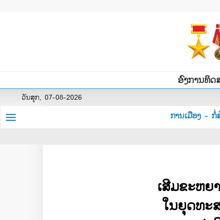
ອົງການທິດ
ວັນສຸກ, 07-08-2026
ການເມືອງ - ກໍ່ສ
ເສີມ​ຂະຫຍາ
ໃນ​ຍຸດ​ທະ​