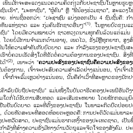
 ເພິ່ນມັກຈະສະແດງແນວຄວາມຄິດກ່ຽວກັບປະຊາຊົນໃນຫຼາຍຮູບຫຼ
ົນເຮົາ", "ມະຫາຊົນ", "ຜູ້ຄົນ" ຫຼື "ພີ່ນ້ອງຮ່ວມຊາດ", ສະແດງໃ
ຍ. ທ່ານ​ຊີ້​ອອກ​ວ່າ: “
ປະ​ຊາ​ຊົນ
​ແບ່ງອອກເປັນ 4 ຊົນ​ຊັ້ນ​ຄື: ກ
(1)
ນ​ແຫ່ງ​ຊາດ ແລະ ກຸ່ມຄົນ​ຮັກ​ຊາດອື່ນໆ”
. ​ໃນ​ຫຼາຍ​ບົດ​ຂຽນ​ແ
າຊົນ” ​ໂດຍ​ມີ​ຄວາມ​ໝາຍ​ວ່າ ຊາວ​ຫວຽດນາມ​ທຸກ​ຄົນ​ລ້ວນ​ແຕ່​ແມ່ນ
ດຍບໍ່ມີການຈຳແນກ​ດ້ານອາຍຸ, ເພດໄວ, ຮັ່ງມີ​ຫຼື​ທຸກ​ຍາກ, ສູງ​ສົ່ງ​ຫຼ
ຈີ​ມິນ​ໃຫ້ຄວາມສຳຄັນກັບ​ບົດບາດ ​ແລະ ກຳລັງ​ແຮງ​ຂອງ​ປະຊາຊົນ
ົນ​ເຮົາບໍ່ຄວນເຮັດສິ່ງໃດທີ່ຂັດຕໍ່ຄວາມຕ້ອງການຂອງປະຊາຊົນ. ສິ່ງ
(2)
ໄດ້”
, ​ເພາະວ່າ “
ຄວາມປະສົງຂອງປະຊາຊົນຄືຄວາມປະສົງຂອງ
ຊົນຕ້ອງການ, ເຈົ້າຈະປະສົບຄວາມສຳເລັດຢ່າງແນ່ນອນ, ຖ້າເຈົ້າເຮັດຜ
ົ້າກໍຈະລົ້ມເຫຼວຢ່າງແນ່ນອນ, ນັ້ນຄືຄຳເວົ້າ​ທີ່​ສະຫຼາດ​ຂອງ​ນັກ​
ຄົາລົບ​ນັບຖື​ປະຊາຊົນ” ​ແມ່ນ​ໜຶ່ງ​ໃນ​ບັນດາ​ຮີດຄອງ​ປະ​ເພນີ​ອັນ​ດ
ມໃດກໍ່​ໄດ້​ຮັບ​ການ​ສືບ​ທອດ​ ແລະເສີມຂະຫຍາຍ ໂດຍພັກກອມມູນ
​ຢືນຢັນ​ບົດບາດ ແລະທີ່​ຕັ້ງ​ຂອງ​ປະຊາຊົນ​ ໃນ​ພາລະກິດ​ປົດ​ປ່ອຍ
, ດ້ວຍ​ທັດສະນະ​ທີ່​ສອດຫ້ອຍຕະຫຼອດຄື:
ການປະຕິວັດແມ່ນພາລະ
້າງປະຫວັດສາດ, ປະຊາຊົນແມ່ນຮາກເຫງົ້າຂອງປະເທດຊາດ, ເປັນ
ໍາລັງທີ່ສ້າງຄວາມຮັ່ງມີທາງດ້ານວັດຖຸແລະຈິດໃຈຂອງສັງຄົມ. ປະທານ