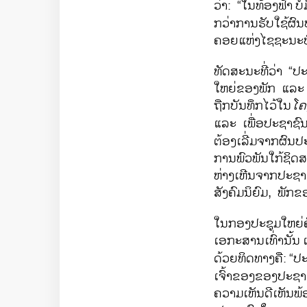
ວ່າ: “​ໃນ​ທ້ອງຟ້າ
ບໍ
ກວ່າ​ການ​ຮັບ​ໃຊ້​ຜົ
ຄອຍແຫ່ງ​ໄຊ​ຊະ​ນະ​ບ
ທັດສະນະທີ່ວ່າ “ປ
ໃຫຍ່ຂອງພັກ ແລະ 
ຖືກບັນທຶກໄວ້ໃນ
ໂຄ
ແລະ ​ເພື່ອ​ປະຊາຊົນ
ຕ້ອງເລີ່ມຈາກ​ຜົນ
ການພົວພັນໃກ້ຊິດສ
ຫ່າງເຫີນ​ຈາກ​ປະຊ
ສັງຄົມ​ນິຍົມ, ພັກ
ໃນ​ກອງ​ປະຊຸມ​ໃຫຍ່​ຄ
ເອກະສານ​ເທົ່ານັ້ນ
ດ້ວຍ​ທິດ​ທາງຄື:
“ປະ
ເຈົ້າຂອງຂອງປະຊາຊົນ
ຄວາມ​ເຫັນ​ດີ​ເຫັນ​ພ