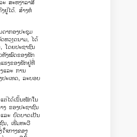
າມ ແລະ ສະຫງ່າລາສີ​
ຄົງຢູ່ໄດ້. ສ້າງ​ຫໍ
ບັນດາກອງປະຊຸມ
ວັດຫວຽດນາມ, ໄດ້
, ​ໂດຍ​ປະຊາຊົນ ​
ວທັງໝົດ​ຂອງ​ພັກ​
ແຮງຂອງພັກຢູ່ທີ່
ວງ​ແລະ ການ​
ອງ​ປະ​ເທດ, ລະບອບ​
່​ໄດ້​ເນັ້ນ​ໜັກ​ໃນ​
ງ​ໃຈກາງ ​ຂອງ​ປະຊາຊົນ
 ແລະ ບົດບາດ​ເປັນ​
, ​ເພີ່ມ​ທະວີ​
້ງ​ໃຈກາງ​ຂອງ​