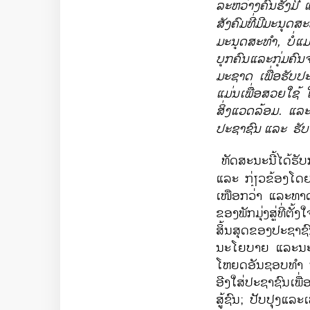
ລະຫວ່າງ​ຄົນ​ຮັ່ງມີ
ສັງຄົມທີ່ມີມະນຸດສະ
ມະນຸດສະທຳ
,
ບໍ່ແ
ບຸກຄົນແລະກຸ່ມຄົນ
ມະ​ຊາດ ​ເພື່ອ​ຮັບປ
ແມ່ນເພື່ອ​ສວຍ​ໃ
ສິ່ງ​ແວດ​ລ້ອມ. ແລ
ປະຊາຊົນ
ແລະ ຮັບ
ທັດສະນະນີ້ໄດ້ຮັ
ແລະ ກ່ຽວຂ້ອງໂດຍກ
ເໜືອກວ່າ ແລະທາດແທ້
ຂອງ​ພັກມຸ່ງສູ່ທີ່ຕ
ສິ້ນສຸດ​ຂອງ​ປະຊາຊົນ​;
ນະ​ໂຍບາຍ ​ແລະນະໂຍ
ໂຫຍ​ດອັນຊອບທຳ ຖືກ
ອີງ​ໃສ່​ປະ​ຊາ​ຊົນ
ສູ້ຊົນ; ປັບປຸງ​ແລະ​ເ