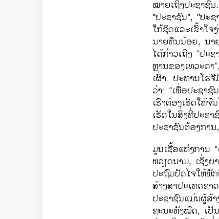
ໝາຍເຖິງປະຊາຊົນ.
"ປະຊາຊົນ", "ປະຊາຊ
ໃກ້ຊິດແລະເຂົ້າໃຈງ່າ
ນາຍທຶນນ້ອຍ, ນາຍທຶ
ໄດ້​ກ່າວ​ເຖິງ “ປະຊ
ຫຼານຂອງ​ເທວະ​ດາ”, ໂ
ເຜົ່າ. ປະທານ​ໂຮ່
ວ່າ: “ເພື່ອ​ປະຊາຊ
ເຮົາຕ້ອງ​ເຮັດໃຫ້ຈົນ
ເຮັດໃນສິ່ງທີ່ປະຊາ
ປະຊາຊົນຕ້ອງການ, ເຈ
ມູນເຊື້ອແຫ່ງການ “​ເ
ຫວຽດນາມ, ເຊິ່ງຍາ
ປະຖົມປັດໄຈໃຫ້​ພັກ
ສ້າງສາ​ປະ​ເທດ​ຊາດ
ປະຊາຊົນແມ່ນຜູ້ສ
ຊະນະທັງໝົດ, ເປັນກ