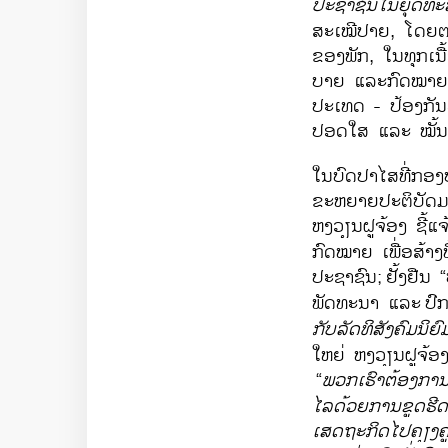
ປະຊາຊົນ​ໃນ​ຍຸດ​ທ
ສະເໝີປາຍ, ​ໂດຍ​ຕະຫ
ຂອງ​ພັກ, ​ໃນ​ທຸກ​
ບາຍ ​ແລະກົດໝາຍ ​ຈ
ປະ​ເທດ - ປ້ອງ​ກັນ
ປອດ​ໃສ ​ແລະ ໝັ້ນຄ
ໃນບົດປາໄສ​ທີ່​ກອ
ຂະຫຍາຍ​ປະຕິບັດ​ມະຕ
ຫງວຽນຝູຈ້ອງ ຊີ້​ແຈ້
ກົດໝາຍ ເພື່ອສ້າງ
ປະຊາຊົນ;
ຢັ້ງຢືນ
ພັດທະນາ ແລະ
ປົ
ກັບລັດທິສັງຄົມ​ນິຍົ
ໃຫຍ່ ຫງວຽນຝູຈ້ອງ, 
“
ພວກ​ເຮົາ​ຕ້ອງ​ການ​ສ
ໄລດ້ວຍການ​ຂູດ​ຮີດ 
ເສດຖະກິດ​ໄປ​ຄຽງ​ຄ