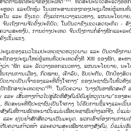
ະ​ສາດ​ການພັດທະນາ​ຂອງ​ປະ​ເທດ
”
. ທັດສະນະ​ນີ້​ໄດ້​​ສະ​ແດງ​ອອ
ຼອດ ​ແລະປົກຫຸ້ມ​ ໃນ​ເອກະສານ​ຂອງ​ກອງ​ປະຊຸມ​ໃຫຍ່​ຜູ້​ແທນ​ທົ່ວ​ປ
ເນື້ອ​ໃນ ​ແລະ ຂົງ​ເຂດ: ຕັ້ງແຕ່ການ​ວາງ​ແນວທາງ, ແຜນນະ​ໂຍບາຍ
ົນເຖິງ​ການຈັດ​ຕັ້ງ​ປະຕິບັດ; ​ໃນບັນດາ​ຂົງ​ເຂດ​ເສດຖະກິດ - ສັງ
​ຄວາມ​ສະຫງົບ, ການ​ຕ່າງປະ​ເທດ ຈົນເຖິງການ​ກໍ່ສ້າງ​ພັກແລະລະບົ
ົງເຂັ້ມແຂງ.
ງ​ປະຊຸມ​ຂອງ​ແນວ​ໂຮມ​ປະ​ເທດ​ຊາດຫວຽດນາມ ​ແລະ ບັນດາ​ອົງການ​
ິ​ກອງ​ປະຊຸມ​ໃຫຍ່​ຜູ້​ແທນ​ທົ່ວ​ປະ​ເທດ​ຄັ້ງ​ທີ XIII ຂອງ​ພັກ, ສະ
ງວ່າ:
“ພັກ ແລະ ລັດວາງອອກແນວທາງ, ແຜນນະໂຍບາຍ, ນະ
ພື້ນຖານການເມືອງ, ກົດໝາຍ, ເຄົາລົບ, ຮັບປະກັນ, ປົກປ້ອງສິດ
 “ບົດບາດເປັນເຈົ້າຂອງແລະທີ່ຕັ້ງໃຈກາງ” ຂອງປະຊາຊົນໃນທົ່ວທັງ
(9)
ກປັກຮັກສາປະເທດຊາດ”
. ໃນ​ບົດຄວາມ
“
ບາງ​ບັນຫາ​ທິດ​ສະ​ດີ ​
ມ ​ແລະ ​ເສັ້ນທາງ​ກ້າວ​ໄປ​ສູ່ລັດທິ​ສັງຄົມ​ນິຍົມຢູ່ຫວຽດນາມ
”
ຂອງສະຫ
ທັດສະນະ​ທີ່ຖື​ປະຊາຊົນ​ເປັນ​ໃຈກາງ ​ໄດ້ຮັບການຊີ້​ແຈງແລະເນັ້ນໜ
ັງ​ຄົມ​ທີ່​ການ​ພັດ​ທະ​ນານັ້ນ​ແມ່ນ​ເພື່ອ​ປະ​ຊາ​ຊົນ​ຢ່າງ​ແທ້​ຈິງ
,
ບໍ່​ແມ່
ແລະ ຢຽບ​ຍ່ຳ​​ສັກ​ສີຄວາມເປັນ​ມະ​ນຸດ. ພວກ​ເຮົາ​ຕ້ອງການ​ການ​ເຕ
ູ່​ກັບ​ຄວາມ​ກ້າວໜ້າ​​ ແລະຄວາມ​ສະ​ເໝີ​ພາບທາງສັງຄົມ
,
ບໍ່​ແມ່ນເຮັ