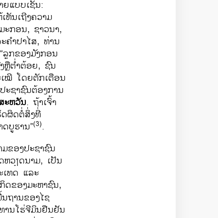
າຍແບບເຊັ່ນ:
ຫ້ເຫັນເຖີງຄວາມ
ຳ​ມະ​ກອນ, ຊາວ​ນາ,
ລະ​ຄຳ​ປາ​ໄສ, ທ່ານ​
 “ລູກ​ຂອງ​ມັງກອນ​
ື​ຕ່ຳ​ຕ້ອຍ, ​ຊົນ​
ສະເໝີ ໂດຍຕັກເຕືອນ
ທີ່ປະຊາຊົນ​ຕ້ອງການ
ສະຫວັນ
. ຖ້າເຈົ້າ
ິດຕໍ່ສິ່ງທີ່
(3)
ປາດ​ບູຮານ”
.
ີງາມ​ຂອງ​ປະຊາຊົນ​
ິດຫວຽດນາມ, ​ເປັນ
ປະ​ເທດ ​ແລະ
ກິດຂອງມະຫາຊົນ,
ພື້ນຖານຂອງໄຊ
​ໂຮ່ຈີ​ມິນ​ຢືນຢັນ​