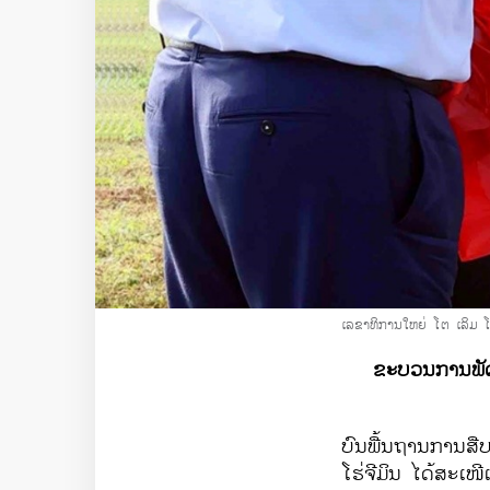
ເລຂາທິການໃຫຍ່ ໂຕ ເລິມ 
ຂະ​ບວນ​ການພັດທະ
ບົນ​ພື້ນຖານ​ການ​
​ໂຮ່ຈີ​ມິນ ​ໄດ້ສະເ