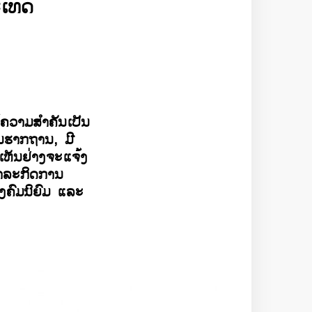
​ເທດ
້ຄວາມສຳຄັນເປັນ
ມ່ນຮາກຖານ, ມີ
ເຫັນຢ່າງຈະແຈ້ງ
ພາລະກິດການ
ງຄົມນິຍົມ ແລະ