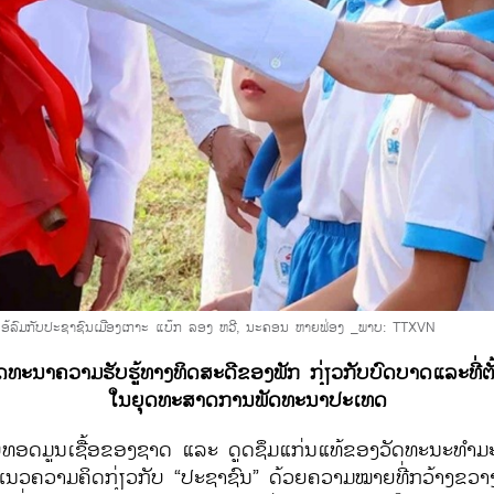
ໂອ້ລົມກັບປະຊາຊົນເມືອງເກາະ ແບ໊ກ ລອງ ຫວີ, ນະຄອນ ຫາຍຟ່ອງ
_ພາບ: TTXVN
ນາ​ຄວາມ​ຮັບ​ຮູ້​ທາງ​ທິດ​ສະ​ດີ​ຂອງ​ພັກ ​ກ່ຽວ​ກັບ​ບົດ​ບາດແລະທີ່​ຕັ
​ໃນ​ຍຸດ​ທະ​ສາດການ​ພັດ​ທະ​ນາ​ປະ​ເທດ
ສືບ​ທອດມູນເຊື້ອ​ຂອງ​ຊາດ ​ແລະ ດູດ​ຊຶມແກ່ນແທ້ຂອງ​ວັດທະນະທ
ໜີ​ແນວຄວາມ​ຄິດກ່ຽວກັບ “ປະຊາຊົນ” ດ້ວຍ​ຄວາມ​ໝາຍ​ທີ່​ກວ້າງຂວາງ ​