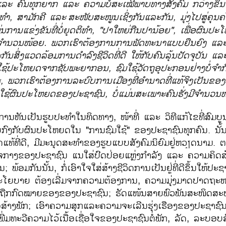
 ​ແລະ ຄົນທຸກ​ຍາກ ​ແລະ ຄວາມ​ບໍ່​ສະ​ເໝີ​ພາບ​ທາງ​ສັງຄົມ ກວ້າງຂຶ້ນ
ທໍາ
,
ສາມັກຄີ ແລະ
ສະໜັບສະໜູນເຊິ່ງກັນແລະກັນ
,
ມຸ່ງໄປສູ່ຄຸນ
ມ່ນການແຂ່ງຂັນທີ່ບໍ່ຍຸດຕິທໍາ
, "
ປາໃຫຍ່ກືນປານ້ອຍ"
,
ເພື່ອຜົນປະ
ຈຳນວນໜ້ອຍ. ພວກ​ເຮົາ​ຕ້ອງການ​ການ​ພັດທະນາ​ແບບ​ຍືນ​ຍົງ ແລະ​
ະກັນ​ສິ່ງແວດລ້ອມ​ການດຳລົງຊີວິດທີ່​ດີ​ ໃຫ້​ກັບຄົນ​ລຸ້ນປັດຈຸບັນ ​
ຊ້ ໃຊ້ປະໂຫຍດຈາກ​ຊັບພະຍາກອນ
,
ຊົມ​ໃຊ້​ວັດຖຸ​ອຸປະກອນ​ຢ່າງ​ບໍ່​
ະ
,
ພວກເຮົາຕ້ອງການລະບົບການເມືອງທີ່ອໍານາດທີ່ແທ້ຈິງເປັນຂອ
ໃຊ້ຜົນປະໂຫຍດຂອງປະຊາຊົນ
,
ບໍ່ແມ່ນສະເພາະຄົນຮັ່ງມີຈຳນວນໜ້
ບການຫັນເປັນຮູບປະທຳໃນທິດທາງ, ໜ້າທີ່ ແລະ ວິທີແກ້ໄຂທີ່ສົ
ົງກັບຜົນປະໂຫຍດໃນ "ການຊົມໃຊ້" ຂອງປະຊາຊົນທຸກຄົນ. ນັ້ນ​ສ
ທີ່ດີ, ມີມະນຸດ​ສະທຳ​ຂອງ​ຮູບ​ແບບ​ສັງຄົມ​ນິຍົມ​ຢູ່​ຫວຽດນາມ. ຕາ
ັ້ງ​​ໃຈກາງຂອງປະຊາຊົນ ແນໃສ່​ປົດ​ປ່ອຍ​ແຫຼ່ງກຳລັງ ​ແລະ ຄວາມຄິດ​ສ້າ
 ພ້ອມ​ກັນ​ນັ້ນ, ກໍ່​ເອົາ​ໃຈ​ໃສ່​ສ້າງ​ຊີວິດ​ການ​ເປັນ​ຢູ່​ທີ່ດີຂຶ້ນໃຫ້​
ບາຍ​ ຕ້ອງ​ເລີ່ມ​ຈາກ​ຄວາມ​​ຕ້ອງການ, ຄວາມ​ມຸ່ງ​ມາດ​ປາດ​ຖະໜ
ກົດໝາຍຂອງຂອງ​ປະຊາຊົນ​; ຮັດ​ແໜ້ນ​ສາຍ​ພົວ​ພັນ​ສະ​ໜິດ​ສະ​ໜົມ
ເພື່ອ​ສ້າງ​ພັກ; ເອົາຄວາມສຸກແລະຄວາມຈະເລີນຮຸ່ງເຮືອງຂອງປະຊາຊົ
ພີ່ມ​ທະວີ​ຄວາມ​ໄວ້​ເນື້ອ​ເຊື່ອ​ໃຈ​ຂອງ​ປະຊາຊົນ​ຕໍ່​ພັກ, ລັດ, ລະບອບ​ສ