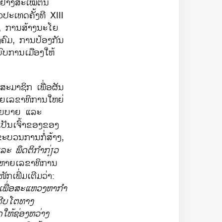
ກ​ຢ່າງສະເໝີຕົ້ນ
ະ​ເທດ​ຄັ້ງ​ທີ XIII
, ການສ້າງ​ນະ​ໂຍ
ຄົມ, ການປ້ອງ​ກັນ​
ບ​ການ​ເມືອງໃຫ້​
ສະມາຊິກ ເພື່ອຜັນ
ຫາຍ​ເລຂາທິການ​ໃຫຍ່
ໂຍບາຍ ແລະ
ເປັນເຈົ້າຂອງຂອງ
ຂະບວນການກໍ່ສ້າງ,
ແລະ ພຶດຕິກຳ​ກ່ຽວ​
າຍ​ເລຂາທິການ​
ັກເພີ່ມເຕີມວ່າ:
ນ​ເພື່ອສະແຫວງຫາ​​ກຳ​
ີບ​ໂຕ​ທາງ​
ດໃຫ້​ຊ່ອງ​ຫວ່າງ​