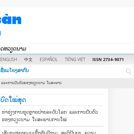
ນິດຫວຽດນາມ
ENGLISH
中文
ESPAÑOL
TIẾNG VIỆT
ISSN 2734-9071
ຊື່ອມໂຍງສາກົນ
ະການປັບຕົວຂອງຫວຽດນາມ ໃນສະພາບການໃໝ່
ເສີມຂະຫຍາຍມູນເຊື້ອອັນດີງາມ, ສະຕິປັນ
2
ບົດໃໝ່ສຸດ
ທ່າອ່ຽງການທູດຫຼາຍຝ່າຍລະດັບໂລກ ແລະການປັບຕົວ
ຂອງຫວຽດນາມ ໃນສະພາບການໃໝ່
ເສີມຂະຫຍາຍມູນເຊື້ອອັນດີງາມ, ສະຕິປັນຍາ, ຄວາມ