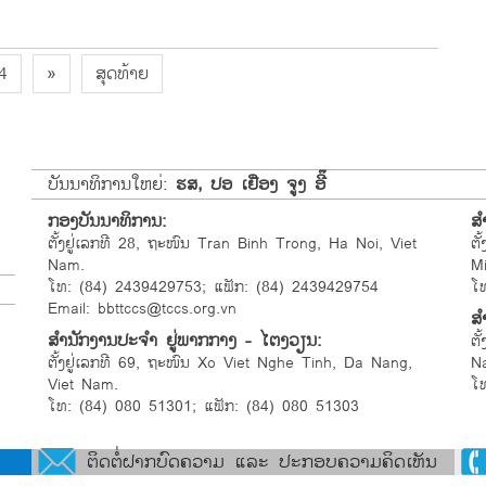
4
»
ສຸດທ້າຍ
ບັນນາທິການໃຫຍ່:
ຮສ, ປອ ເຢືອງ ຈູງ ອີ໊
ກອງບັນນາທິການ:
ສ
ຕັ້ງຢູ່ເລກທີ 28, ຖະໜົນ Tran Binh Trong, Ha Noi, Viet
ຕັ
Nam.
M
ໂທ: (84) 2439429753; ແຟັກ: (84) 2439429754
ໂ
Email: bbttccs@tccs.org.vn
ສຳ
ສຳນັກງານປະຈຳ ຢູ່ພາກກາງ - ໄຕງວຽນ:
ຕັ
ຕັ້ງຢູ່ເລກທີ 69, ຖະໜົນ Xo Viet Nghe Tinh, Da Nang,
N
Viet Nam.
ໂ
ໂທ: (84) 080 51301; ແຟັກ: (84) 080 51303
ຕິດຕໍ່ຝາກບົດຄວາມ ແລະ ປະກອບຄວາມຄິດເຫັນ