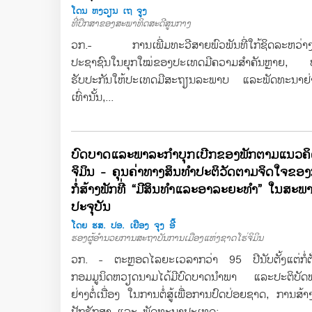
ໂດນ ຫງວຽນ ເຖ ຈູງ
ທີ່ປຶກສາຂອງສະພາທິດສະດີສູນກາງ
ວກ.- ການເພີ່ມທະວີສາຍພົວພັນທີ່ໃກ້ຊິດລະຫວ່າ
ປະຊາຊົນໃນຍຸກໃໝ່ຂອງປະເທດມີຄວາມສຳຄັນຫຼາຍ, ບໍ
ຮັບປະກັນໃຫ້ປະເທດມີສະຖຽນລະພາບ ແລະພັດທະນາຢ່າ
ເທົ່ານັ້ນ,...
ບົດບາດແລະພາລະກຳບຸກເບີກຂອງພັກຕາມແນວຄິ
ຈິມິນ - ຄຸນຄ່າທາງສິນທຳປະຕິວັດຕາມຈິດໃຈຂອ
ກໍ່ສ້າງພັກທີ່ “ມີສິນທຳແລະອາລະຍະທຳ” ໃນສະ
ປະຈຸບັນ
ໂດຍ ຮສ. ປອ. ເຢືອງ ຈຸງ ອີ໊
ຮອງຜູ້ອຳນວຍການສະຖາບັນການເມືອງແຫ່ງຊາດໂຮ່ຈິມິນ
ວກ. - ຕະຫຼອດໄລຍະເວລາກວ່າ 95 ປີນັບຕັ້ງແຕ່ກໍ່ຕັ
ກອມມູນິດຫວຽດນາມໄດ້ມີບົດບາດນຳພາ ແລະປະຕິບັດ
ຢ່າງຕໍ່ເນື່ອງ ໃນການຕໍ່ສູ້ເພື່ອການປົດປ່ອຍຊາດ, ການສ້
ປັກຮັກສາ ແລະ ພັດທະນາປະເທດ;...