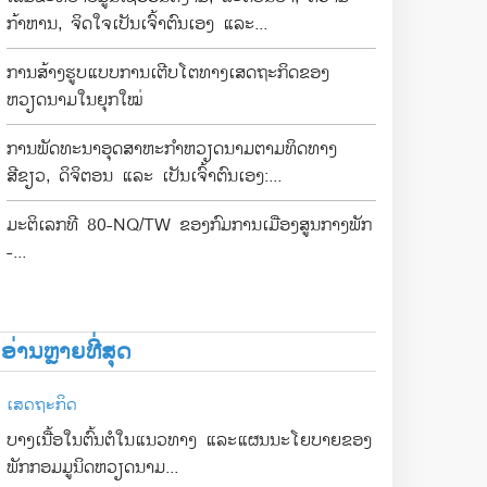
ກ້າຫານ, ຈິດໃຈເປັນເຈົ້າຕົນເອງ ແລະ...
ການສ້າງຮູບແບບການເຕີບໂຕທາງເສດຖະກິດຂອງ
ຫວຽດນາມໃນຍຸກໃໝ່
ການພັດທະນາອຸດສາຫະກຳຫວຽດນາມຕາມທິດທາງ
ສີຂຽວ, ດິຈິຕອນ ແລະ ເປັນເຈົ້າຕົນເອງ:...
ມະຕິເລກທີ 80-NQ/TW ຂອງກົມການເມືອງສູນກາງພັກ
-...
ອ່ານຫຼາຍທີ່ສຸດ
ເສດຖະກິດ
ບາງເນື້ອໃນຕົ້ນຕໍໃນແນວທາງ ແລະແຜນນະໂຍບາຍຂອງ
ພັກກອມມູນິດຫວຽດນາມ...