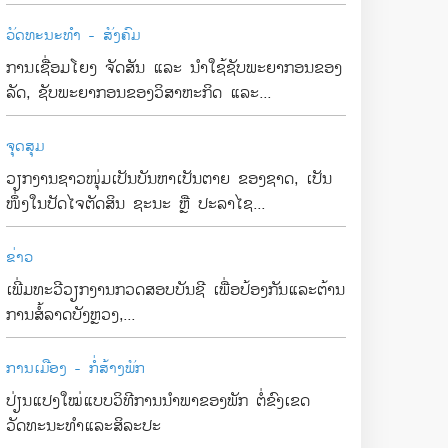
ວັດທະນະທຳ - ສັງຄົມ
ການເຊື່ອມໂຍງ ຈັດສັນ ແລະ ນຳໃຊ້ຊັບພະຍາກອນຂອງ
ລັດ, ຊັບພະຍາກອນຂອງວິສາຫະກິດ ແລະ...
ຈຸດສຸມ
ວຽກງານຊາວໜຸ່ມເປັນບັນຫາເປັນຕາຍ ຂອງຊາດ, ເປັນ
ໜຶ່ງໃນປັດໄຈຕັດສິນ ຊະນະ ຫຼື ປະລາໄຊ...
ຂ່າວ
ເພີ່ມທະວີວຽກງານກວດສອບບັນຊີ ເພື່ອປ້ອງກັນແລະຕ້ານ
ການສໍ້ລາດບັງຫຼວງ,...
ການເມືອງ - ກໍ່ສ້າງພັກ
ປ່ຽນແປງໃໝ່ແບບວິທີການນຳພາຂອງພັກ ຕໍ່ຂົງເຂດ
ວັດທະນະທຳແລະສິລະປະ