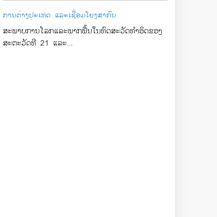
ການຕ່າງປະເທດ ແລະເຊື່ອມໂຍງສາກົນ
ສະພາບການໂລກແລະພາກພື້ນໃນທົດສະວັດທໍາອິດຂອງ
ສະຕະວັດທີ 21 ແລະ...