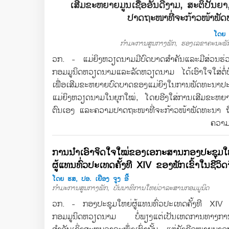
ເສີມຂະຫຍາຍມູນເຊື້ອອັນດີງາມ, ສະຕິປັນຍ
ປາດຖະໜາທີ່ຈະກ້າວໜ້າພັ
ໂດຍ 
ກຳມະການສູນກາງພັກ, ຮອງເລຂາຄະນະພັ
ວກ. - ແມ່ຍິງຫວຽດນາມມີບົດບາດສຳຄັນແລະມີສ່ວນຮ
ກອມມູນິດຫວຽດນາມແລະລັດຫວຽດນາມ ໄດ້ເອົາໃຈໃສ່ຕ
ເພື່ອເສີມຂະຫຍາຍບົດບາດຂອງແມ່ຍິງໃນການພັດທະນາປະ
ແມ່ຍິງຫວຽດນາມໃນຍຸກໃໝ່, ໂດຍອີງໃສ່ການເສີມຂະຫຍາຍມ
ຕົນເອງ ແລະຄວາມປາດຖະໜາທີ່ຈະກ້າວໜ້າພັດທະນາ ຖ
ຄວາມຮ
ການນຳເອົາຈິດໃຈໃໝ່ຂອງເອກະສານກອງປະຊຸມໃ
ຜູ້ແທນທົ່ວປະເທດຄັ້ງທີ XIV ຂອງພັກເຂົ້າໃນຊີວິດ
ໂດຍ ຮສ, ປອ. ເຢືອງ ຈູງ ອີ໊
ກຳມະການສູນກາງພັກ, ບັນນາທິການໃຫຍ່ວາລະສານກອມມູນິດ
ວກ. - ກອງປະຊຸມໃຫຍ່ຜູ້ແທນທົ່ວປະເທດຄັ້ງທີ XIV
ກອມມູນິດຫວຽດນາມ ບໍ່ພຽງແຕ່ເປັນເຫດການທາງການເ