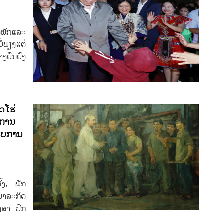
ງພັກແລະ
່ພຽງແຕ່
ງຍືນຍົງ
ດໂຮ່
ງການ
ພາບການ
້ງ, ພັກ
ພາລະກິດ
າງສາ ປົກ