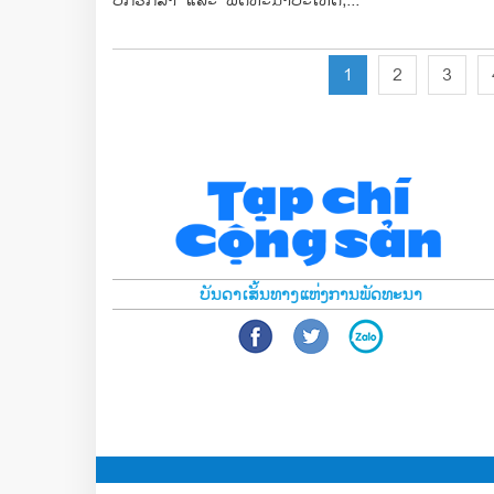
1
2
3
ບັນດາເສັ້ນທາງແຫ່ງການພັດທະນາ