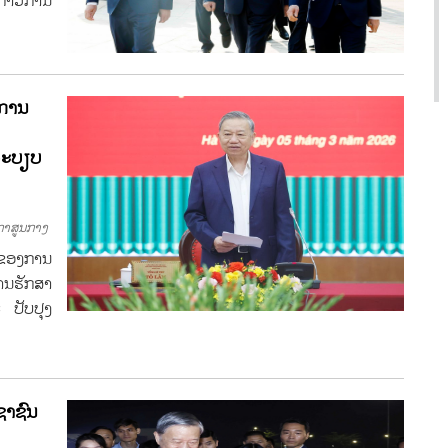
ດກ້າວການ
ງການ
ລະບຽບ
າສູນກາງ
ນຂອງການ
ານຮັກສາ
 ປັບປຸງ
ຊາຊົນ