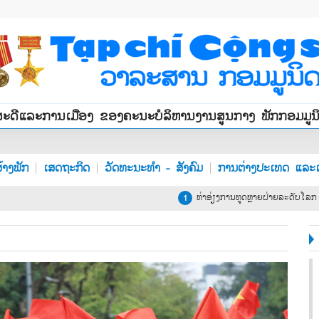
ສະດີແລະການເມືອງ ຂອງຄະນະບໍລິຫານງານສູນກາງ ພັກກອມມູ
້າງພັກ
ເສດຖະກິດ
ວັດທະນະທຳ - ສັງຄົມ
ການຕ່າງປະເທດ ແລະເ
ທ່າອ່ຽງການທູດຫຼາຍຝ່າຍລະດັບໂລກ ແລ
1