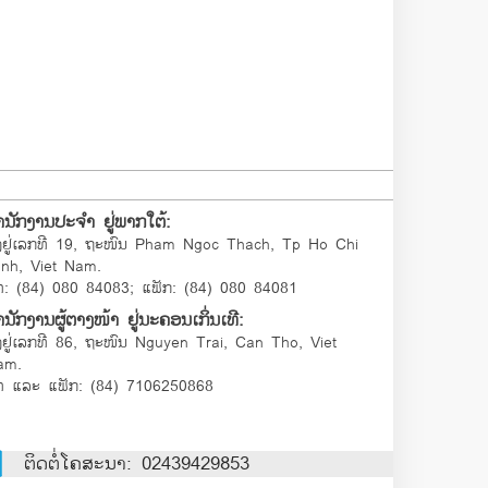
ຳນັກງານປະຈຳ ຢູ່ພາກໃຕ້:
້ງຢູ່ເລກທີ 19, ຖະໜົນ Pham Ngoc Thach, Tp Ho Chi
inh, Viet Nam.
ທ: (84) 080 84083; ແຟັກ: (84) 080 84081
ນັກງານຜູ້ຕາງໜ້າ ຢູ່ນະຄອນເກິ່ນເທີ:
້ງຢູ່ເລກທີ 86, ຖະໜົນ Nguyen Trai, Can Tho, Viet
am.
ທ ແລະ ແຟັກ: (84) 7106250868
ຕິດຕໍ່ໂຄສະນາ: 02439429853