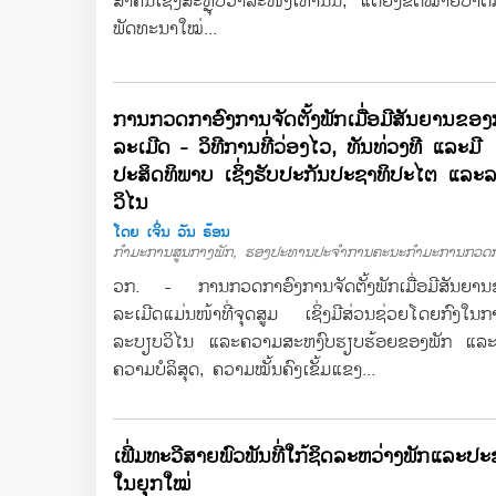
ສຳຄັນເຊິ່ງສະຫຼຸບວາລະໜຶ່ງເທົ່ານັ້ນ, ແຕ່ຍັງຂີດໝາຍບາ
ພັດທະນາໃໝ່...
ການກວດກາອົງການຈັດຕັ້ງພັກເມື່ອມີສັນຍານຂອ
ລະເມີດ - ວິທີການທີ່ວ່ອງໄວ, ທັນທ່ວງທີ ແລະມີ
ປະສິດທິພາບ ເຊິ່ງຮັບປະກັນປະຊາທິປະໄຕ ແລະ
ວິໄນ
ໂດຍ ເຈິ່ນ ວັນ ຣ໊ອນ
ກຳມະການສູນກາງພັກ, ຮອງປະທານປະຈຳການຄະນະກຳມະການກວດກ
ວກ. - ການກວດກາອົງການຈັດຕັ້ງພັກເມື່ອມີສັນຍາ
ລະເມີດແມ່ນໜ້າທີ່ຈຸດສູມ ເຊິ່ງມີສ່ວນຊ່ວຍໂດຍກົງໃນກ
ລະບຽບວິໄນ ແລະຄວາມສະຫງົບຮຽບຮ້ອຍຂອງພັກ ແລະ
ຄວາມບໍລິສຸດ, ຄວາມໝັ້ນຄົງເຂັ້ມແຂງ...
ເພີ່ມທະວີສາຍພົວພັນທີ່ໃກ້ຊິດລະຫວ່າງພັກແລະປະ
ໃນຍຸກໃໝ່