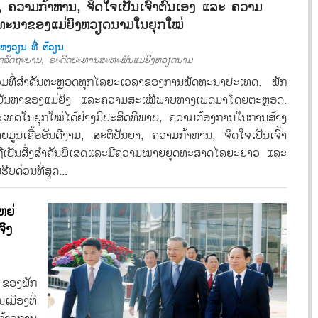
າ, ຄວາມກ້າຫານ, ຈິດໃຈເປັນເຈົ້າຕົນເອງ ແລະ ຄວາມ
ດທະນາຂອງແມ່ຍິງຫວຽດນາມໃນຍຸກໃໝ່
ຫງວຽນ ທີ່ ຕ໊ວຽນ
ກລັດຖະບານ, ອະດີດປະທານສະຫະພັນແມ່ຍິງຫວຽດນາມ
່ວມທີ່ສຳຄັນຕະຫຼອດທຸກໄລຍະເວລາຂອງການພັດທະນາປະເທດ. ພັກ
ໍ່ບັນຫາຂອງແມ່ຍິງ ແລະຄວາມສະເໝີພາບທາງເພດມາໂດຍຕະຫຼອດ.
ເທດໃນຍຸກໃໝ່ໄດ້ຢ່າງມີປະສິດທິພາບ, ຄວາມຕ້ອງການໃນການສ້າງ
ູນເຊື້ອອັນດີງາມ, ສະຕິປັນຍາ, ຄວາມກ້າຫານ, ຈິດໃຈເປັນເຈົ້າ
ືເປັນສິ່ງສຳຄັນພິເສດແລະມີຄວາມໝາຍຍຸດທະສາດໄລຍະຍາວ ແລະ
ີບດ່ວນທີ່ສຸດ...
ຫຍ່
ຈິງ
 ຂອງພັກ
ມືອງທີ່