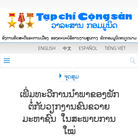
ອົງການທິດສະດີແລະການເມືອງ ຂອງຄະນະບໍລິຫານງານສູນກາງ ພັກກອມມູນິດຫວຽດນາມ
ENGLISH
中文
ESPAÑOL
TIẾNG VIỆT
ຈຸດສຸມ
ເພີ່ມທະວີການນຳພາຂອງພັກ
ຕໍ່ກັບວຽກງານຂົນຂວາຍ
ມະຫາຊົນ ໃນສະພາບການ
ໃໝ່