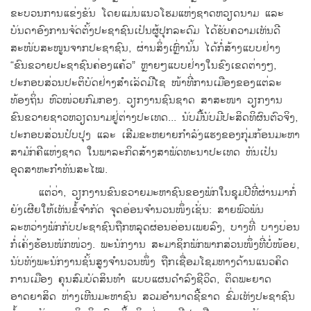
ຂະ​ບວນການ​ແຂ່ງຂັນ ​ໂດຍ​ແມ່ນ​ແນວ​ໂຮມ​ແຫ່ງ​ຊາດ​ຫວຽດນາມ ​ແລະ
ບັນດາ​ອົງການ​ຈັດ​ຕັ້ງ​ປະ​ຊາ​ຊົນ​ເປັນ​ຜູ້​ປຸກ​ລະດົມ ​ໄດ້​ຮັບ​ຄວາມ​ເຫັນ​ດີ​
ສະໜັບສະໜູນ​ຈາກ​ປະຊາຊົນ, ຜ່ານ​ສິ່ງ​ເຫຼົ່າ​ນັ້ນ ​ໄດ້​ກໍ່ສ້າງ​ແບບຢ່າງ
“ຂົນຂວາຍ​ປະຊາຊົນ​ຄ່ອງ​ແຄ້​ວ” ​ຫຼາຍໆ​ແບບຢ່າງ​ໃນ​ຂົງ​ເຂດ​ຕ່າງໆ,
ປະກອບສ່ວນ​ປະຕິບັດ​ຢ່າງ​ສຳ​ເລັດ​ມີ​ໄຊ ໜ້າ​ທີ່​ການ​ເມືອງ​ຂອງ​ແຕ່ລະ​
ທ້ອງ​ຖິ່ນ ຫົວໜ່ວຍກົມ​ກອງ. ວຽກ​ງານ​ຊົນ​ຊາດ ສາສະໜາ ວຽກງານ
ຂົນຂວາຍ​ຊາວ​ຫວຽດນາມ​ຢູ່​ຕ່າງປະ​ເທດ... ນັບ​ມື້​ນັບ​ມີປະສິດທິ​ຜົນ​ຕົວ​ຈິງ,
ປະກອບສ່ວນ​ປັບປຸງ ​ແລະ ​ເສີມ​ຂະຫຍາຍ​ກຳລັງ​ແຮງ​ຂອງ​ກຸ່ມ​ກ້ອນ​ມະຫາ​
ສາມັກຄີ​ແຫ່ງ​ຊາດ ​ໃນ​ພາລະກິດ​ສ້າງ​ສາ​ພັດທະນາ​ປະ​ເທດ ​ຫັນ​ເປັນ​
ອຸດສາຫະກຳທັນ​ສະ​ໄໝ.
​ແຕ່​ວ່າ, ວຽກ​ງານ​ຂົນຂວາຍ​ມະຫາຊົນ​ຂອງ​ພັກ​ໃນ​ຊຸມ​ປີ​ທີ່​ຜ່ານ​ມາກໍ່
ຍັງ​ເຜີຍ​ໃຫ້​ເຫັນ​ຂໍ້​ຈຳກັດ ຈຸດ​ອ່ອນ​ຈຳນວນ​ໜຶ່ງ​ເຊັ່ນ: ສາຍ​ພົວພັນ​
ລະຫວ່າງ​ພັກ​ກັບ​ປະຊາຊົນ​ຖືກຫລຸດຜ່ອນ​ອ່ອນ​ເພຍ​ລົງ, ບາງ​ທີ່ ບາງ​ບ່ອນ​
ກໍ່​ເຄັ່ງຮ້ອນ​ໜັກໜ່ວງ. ພະນັກງານ ສະມາຊິກ​ພັກ​ພາກສ່ວນ​ໜຶ່ງ​ທີ່​ບໍ່​ໜ້ອຍ,
ນັບ​ທັງ​ພະນັກງານ​ຊັ້ນ​ສູງ​ຈຳນວນ​ໜຶ່ງ ຖືກ​ເຊື່ອມ​ໂຊມ​ທາງ​ດ້ານ​ແນວ​ຄິດ​
ການ​ເມືອງ ຄຸນສົມບັດ​ສິນ​ທຳ ​ແບບ​ແຜນ​ດຳລົງ​ຊີວິດ, ຕິດພະຍາດ​
ອາດຍາ​ສິດ ຫ່າງ​ເຫີ​ນມະຫາຊົນ ສວມ​ອຳນາດ​ຊີ້​ຂາດ ຂົ່ມ​ເຫັງ​ປະຊາຊົນ