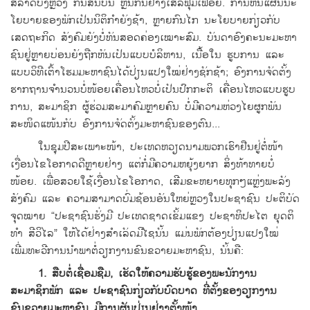
ສໍ້​ລາດ​ບັງ​ຫຼວງ ກິນ​ສິນ​ບົນ ຫຼິ້ນ​ກິນຢ່າງ​ເສລີ​ຟຸມ​ເຟືອຍ. ການ​ຫັນ​ແຜນ​ນະ​
ໂຍບາຍ​ຂອງ​ພັກ​ເປັນ​ນິຕິ​ກຳ​ຍັງ​ຊ້າ, ຫຼາຍ​ກົນ​ໄກ ນະ​ໂຍບາຍ​ກ່ຽວ​ກັບ​
ເສດຖະກິດ ສັງຄົມ​ຍັງ​ບໍ່​ທັນ​ສອດຄ່ອງ​ເໝາະ​ສົມ. ບັນດາ​ອົງຄະ​ນະມະ​ຫາ​
ຊົນ​ຢູ່​ຫຼາຍ​ບ່ອນ​ຍັງ​ຖືກ​ຫັນ​ເປັນ​ແບບ​ບໍລິຫານ, ​ເນື້ອ​ໃນ ຮູບ​ການ ​ແລະ ​
ແບບ​ວິທີ​ເຕົ້າ​ໂຮມ​ມະຫາຊົນ​ໄດ້​ປ່ຽນ​ແປງ​ໃໝ່​ຢ່າງ​ຊັກຊ້າ; ອົງການ​ຈັດ​ຕັ້ງ​
ຮາກ​ຖານ​ຈຳນວນ​ບໍ່​ໜ້ອຍ​ເຄື່ອນ​ໄຫວ​ບໍ່​ເປັນ​ປົກກະຕິ ​ເຄື່ອນ​ໄຫວ​ແບບຮູບ
ການ, ສະມາຊິກ ຜູ້​ຮ່ວມ​ສະມາຄົມຫຼາຍ​ຄົນ ບໍ່​ມີ​ຄວາມ​ຫ່ວງ​ໄຍຜູກ​ພັນ​
ສະໜິດ​ແໜ້ນ​ກັບ ອົງການ​ຈັດ​ຕັ້ງ​ມະຫາຊົນ​ຂອງ​ຕົນ...
​ໃນ​ຊຸມ​ປີ​ສະ​ເພາະ​ໜ້າ, ປະ​ເທດ​ຫວຽດນາມ​ພວກ​ເຮົາ​ຢືນ​ຢູ່​ຕໍ່ໜ້າ​​
ເງື່ອນ​ໄຂໂອກາດ​ດີຫຼາຍ​ຢ່າງ ​ແຕ່​ກໍ່​ມີ​ຄວາມ​ຫຍຸ້ງຍາກ ສິ່ງ​ທ້າ​ທາຍ​ບໍ່​
ໜ້ອຍ. ​ເພື່ອ​ສວຍ​ໃຊ້​ເງື່ອນ​ໄຂ​ໂອກາດ, ​ເສີມ​ຂະຫຍາຍ​ທຸກໆ​ແຫຼ່ງພະລັງ​
ສັງຄົມ ​ແລະ ຄວາມ​ສາມາດ​ບົ່ມ​ຊ້ອນ​ອັນ​ໃຫຍ່​ຫຼວງ​ໃນ​ປະຊາຊົນ ປະຕິບັດ
ຈຸດໝາຍ “ປະຊາຊົນ​ຮັ່ງມີ ປະ​ເທດ​ຊາດ​ເຂັ້ມ​ແຂງ ປະຊາທິປະ​ໄຕ ຍຸດຕິ​
ທຳ ສີວິ​ໄລ” ​​ໃຫ້ໄດ້​ຢ່າງ​ສຳ​ເລັດ​ມີ​ໄຊນັ້ນ ​ແມ່ນ​ພັກ​ຕ້ອງປ່ຽນ​ແປງ​ໃໝ່ ​
ເພີ່ມ​ທະວີ​ການ​ນຳພາ​ຕໍ່ວຽກ​ງານ​ຂົນຂວາຍ​ມະຫາຊົນ​, ນັ້ນຄື:
1. ສືບ​ຕໍ່​ເຊື່ອມ​ຊືມ, ​ເຮັດ​ໃຫ້​ຄວາມ​ຮັບ​ຮູ້ຂອງ​ພະນັກງານ
ສະມາຊິກ​ພັກ ​ແລະ ປະຊາຊົນ​ກ່ຽວ​ກັບ​ບົດບາດ ທີ່​ຕັ້ງ​ຂອງວຽກ​ງານ​
ຂົນຂວາຍ​ມະຫາຊົນ​ ມີ​ການ​ຜັນ​ປ່ຽນຢ່າງ​ຕັ້ງໜ້າ