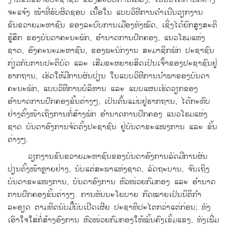
ຈະ​ແຈ້ງ ໜ້າ​ທີ່​ຮັບຜິດຊອບ ​ເນື້ອ​ໃນ ​ແບບ​ວິທີ​ການ​ດຳ​ເນີນ​ວຽກ​ງານ​
ຂົນຂວາຍ​ມະຫາຊົນ ຂອງ​ລະບົບ​ການ​ເມືອງ​ທັງ​ໝົດ, ​ເຊິ່ງ​ໄດ້​ຍົກ​ສູງ​ສະຕິ​
ຮູ້​ສຶກ ຂອງ​ບັນດາ​ຄະນະ​ພັກ, ອຳນາດ​ການ​ປົກຄອງ, ​ແນວ​ໂຮມ​ແຫ່ງ​
ຊາດ, ອົງຄະ​ນະ​ມະຫາຊົນ, ຂອງ​ພະນັກງານ ສະມາຊິກ​ພັກ ປະຊາຊົນ
ກ່ຽວ​ກັບ​ການ​ປະຕິບັດ ​ແລະ ​ເສີມ​ຂະຫຍາຍ​ສິດ​ເປັນ​ເຈົ້າ​ຂອງ​ປະຊາຊົນ​ຢູ່​
ຮາກ​ຖານ, ​ເຮັດ​ໃຫ້​ມີ​ການ​ຜັນ​ປ່ຽນ​ ໃນ​ແບບ​ວິທີ​ການ​ນຳພາ​ຂອງ​ບັນດາ​
ຄະນະ​ພັກ, ​ແບບ​ວິທີ​ການ​ບໍລິຫານ ​ແລະ ​ແບບ​ແຜນ​ເຮັດ​ວຽກ​ຂອງ​
ອຳນາດ​ການ​ປົກຄອງ​ຂັ້ນ​ຕ່າງໆ, ​ເປັນ​ຕົ້ນ​ແມ່ນ​ຢູ່​ຮາກ​ຖານ, ​ໄດ້​ກະທົບ​
ຢ່າງ​ຕັ້ງໜ້າ​​ເຖິງການ​ກໍ່ສ້າງ​ພັກ ອຳນາດ​ການ​ປົກຄອງ ​ແນວ​ໂຮມ​ແຫ່ງ​
ຊາດ ບັນດາ​ອົງການຈັດ​ຕັ້ງ​ປະຊາຊົນ ຢູ່ບັນດາ​ຂະ​ແໜງ​ການ ​ແລະ ຂັ້ນ​
ຕ່າງໆ.
ວຽກ​ງານ​ຂົນຂວາຍ​ມະຫາຊົນ​ຂອງ​ບັນດາ​ອົງການ​ລັດມີ​ການ​ຜັນ​
ປ່ຽນ​ຕັ້ງໜ້າ​ຫຼາຍ​ຢ່າງ, ນັບ​ແຕ່​ສະພາ​ແຫ່ງ​ຊາດ, ລັດຖະບານ, ຈົນ​​ເຖິງ
ບັນດາ​ຂະ​ແໜງ​ການ, ບັນດາ​ອົງການ ຫົວໜ່ວຍກົມ​ກອງ ​ແລະ ອຳນາດ​
ການ​ປົກຄອງ​ຂັ້ນ​ຕ່າງໆ. ການ​ຫັນ​ນະ​ໂຍບາຍ ກົດໝາຍ​ເປັນ​ນິຕິ​ກຳ
ລະອຽດ ຕາມ​ທິດ​ນັບ​ມື້​ນັບ​​ເປີດ​ເຜີຍ ປະຊາທິປະ​ໄຕ​ກວ່າ​​ແຕ່​ກ່ອນ; ທັງ​
ເອົາ​ໃຈ​ໃສ່​ກໍ່ສ້າງ​ອົງການ ຫົວໜ່ວຍກົມ​ກອງ​ໃຫ້​ໝັ້ນຄົງເຂັ້ມ​ແຂງ, ທັງ​ເພີ່ມ​