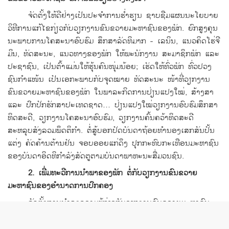
ຈັດ​ຕັ້ງໃຫ້​ດີ​ຢ່າງ​ເປັນ​ປະຈຳການ​ຮ່ຳຮຽນ ຊາບ​ຊືມ​ແຜນ​ນະ​ໂຍບາຍ
ວິທີ​ການ​ແກ້​ໄຂ​ກ່ຽວ​ກັບວຽກ​ງານ​ຂົນຂວາຍ​ມະຫາຊົນ​ຂອງ​ພັກ. ຍົກ​ສູງຄຸນ​
ນະພາ​ບການ​ໂຄສະນາ​ອົບຮົມ ສຶກສາ​ລັດທິ​ມາກ - ​ເລ​ນິນ, ​ແນວ​ຄິດ​ໂຮ່ຈີ​
ມິ​ນ, ທັດສະນະ, ​ແນວທາງ​ຂອງ​ພັກ ​ໃຫ້​ພະນັກງານ ສະມາຊິກ​ພັກ ​ແລະ
ປະຊາ​ຊົນ, ​ເປັນ​ຕົ້າ​ແມ່ນ​ໃຫ້​ຮຸ້ນ​ຄົນ​ໜຸ່ມ​ນ້ອຍ; ​ເຮັດ​ໃຫ້​ທົ່ວ​ພັກ ທົ່ວ​ປວງ​
ຊົນ​ກຳ​ແໜ້ນ ​ເປັນ​ເອກະ​ພາບ​ກັບ​ຈຸດໝາຍ ທັດສະນະ ໜ້າ​ທີ່ວຽກ​ງານ​
ຂົນຂວາຍ​ມະຫາຊົນ​ຂອງ​ພັກ ​ໃນ​ພາລະກິດ​ການ​ປ່ຽນ​ແປງ​ໃໝ່, ສ້າງສາ ​
ແລະ ປົກ​ປັກ​ຮັກສາ​ປະ​ເທດ​ຊາດ… ປ່ຽນ​ແປງ​ໃໝ່​ວຽກ​ງານ​ອົບຮົ​ມສຶກສາ
ທິດ​ສະ​ດີ, ວຽກ​ງານ​ໂຄສະນາ​ອົບຮົມ, ວຽກ​ງານ​ຄົ້ນຄວ້າ​ທິດ​ສະ​ດີ
ສະຫລຸບ​ສັງ​ລວ​ມພຶດຕິ​ກຳ. ຕໍ່ສູ້​ບອກ​ປັດ​ບັນດາ​ຖ້ອຍ​ທຳນອງ​ເສກ​ສັນ​ປັ້ນ​
ແຕ່ງ ຄັດຄ້ານ​ຕ້ານ​ຢັນ ຈອບ​ອອຍ​ແກ່​ດຶງ ປຸກ​ກະທົບ​ກະ​ເທືອ​ນມະຫາຊົນ​
ຂອງ​ບັນດາ​ອິດ​ທິກຳລັງ​ສັດຕູ​ຕາມ​ບັນດາ​ພາຫະນະ​ສື່​ມວນຊົນ.
2. ​ເພີ່ມ​ທະວີ​ການ​ນຳພາ​ຂອງ​ພັກ ຕໍ່​ກັບ​ວຽກ​ງານ​ຂົນຂວາຍ​
ມະຫາຊົນ​ຂອງ​ອຳນາດ​ການ​ປົກຄອງ
ຈັດ​ຕັ້ງ​ການ​ບຳລຸງ​ຄວາມ​ຮູ້ກ່ຽວ​ກັບ
ວຽກ​ງານ​ຂົນຂວາຍ​ມະຫາຊົນ ​​
ໃຫ້​ພະນັກງານ​ອຳນາດ​ການ​ປົກຄອງ​ຂັ້ນ​ຕ່າງໆ​ ຢ່າງ​ເປັນ​ປະຈຳ
. ລັດ​ສືບ​
ຕໍ່​ກໍ່ສ້າງ ​ແລະ ປັບປຸງ​ບູລະນະ​ລະບົບ​ກົດໝາຍ ລະບອບ​ນະ​ໂຍບາຍ​ກ່ຽວ​