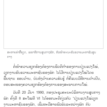
ສະຫາຍຮ່າ​ທີ້ຂຽດ, ເລຂາ​ທິການ​ສູນ​ກາງພັກ, ຫົວໜ້າ​ຄະນະຂົນຂວາຍ​ມະຫາຊົນ​ສູນ​
ກາງ
ຕໍ່ໜ້າ​ຄວາມ​ຮຽກຮ້ອງ​ຕ້ອງການ​ພຶດຕິ​ກຳ​ຂອງ​ການ​ປ່ຽນ​ແປງ​​ໃໝ່,
ວຽກ​ງານ​ຂົນຂວາຍ​ມະຫາຊົນ​ຂອງ​ພັກ​ ໄດ້ມີ​ການ​ປ່ຽນ​ແປງ​ໃໝ່​ໂດຍ​
ພື້ນຖານ ຮ​ອບດ້ານ, ນັບ​ທັງ​ດ້ານ​ຄວາມ​ຮັບ​ຮູ້ ກໍ່​ຄື​ແບບ​ວິທີ​ການດຳ​ເນີນ,
ຕອບ​ສະໜອງ​ຄວາມ​ຮຽກຮ້ອງ​ຕ້ອງການ​ຂອງ​ສະພາບ​ການ​ໃໝ່.
ວັນ​ທີ 20 ມີນາ 1990, ກອງ​ປະຊຸມ​ຄະນະ​ບໍລິຫານ​ງານ​ສູນ​ກາງ
ພັກ ​ຄັ້ງທີ 8 ສະ​ໃໝ​ທີ VI ​ໄດ້​ອອກ​ມະຕິ​ກ່ຽວ​ກັບ “ປ່ຽນ​ແປງ​ໃໝ່​ວຽກ​
ງານ​ມະຫາຊົນ​ຂອງ​ພັກ, ​ເພີ່ມ​ທະວີ​ສາຍ​ພົວພັນ​ລະຫວ່າງ​ພັກ ກັບ​