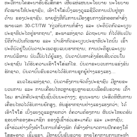
ທະວີ​ການ​ໂຄສະນາ​ອົບຮົມ​ສຶກສາ ​ເຜີຍ​ແຜ່​ແຜນ​ນະ​ໂຍບາຍ ນະ​ໂຍບາຍ
ກົດໝາຍ​ໃຫ້​ປະຊາຊົນ, ​ເອົາ​ໃຈ​ໃສ່​ເບິ່ງ​ແຍງ​ດູ​ແລ​ຊີວິດ​ການ​ເປັນ​ຢູ່​ທຸກ
ດ້ານ ​ຂອງ​ປະຊາຊົນ. ພາຍຫຼັງ​ທີ່​ກົມ​ການ​ເມືອງ​ສູນ​ກາງ​ພັກ​ອອກ​ຄຳ​ສັ່ງ​
ໝາຍ​​ເລກ 30-CT/TW “ກ່ຽວ​ກັບ​ການ​ກໍ່ສ້າງ ​ແລະ ປະຕິບັດ​ກົດ​ລະບຽບ​
ປະຊາທິປະ​ໄຕ​ຢູ່​ຮາກ​ຖານ”, ສະພາ​ແຫ່ງ​ຊາດ ລັດຖະບານ ກໍ່​ໄດ້​ຫັນ​ເປັນ​
ນິຕິ​ກຳ​ເປັນ​ກົດໝາຍ ​ແລະ ນຳ​ເອົາ​ກົດ​ລະບຽບ​ປະຊາທິປະ​ໄຕ​ນັ້ນ ​ເຂົ້າ​
ປະຕິບັດ​ຢູ່​ໃນ​ບັນດາ​ປະ​ເພດ​ຮູບ​ແບບ​ຮາກ​ຖານ; ການປະຕິ​ຮູບ​ລະບຽບ
ການ​ບໍລິຫານ ນັບ​ມື້​ນັບ​ໄດ້​ຍູ້​ແຮງ, ບັນດາ​ບັນຫາເຄັ່ງຮ້ອນ​ຮີບ​ດ່ວນ​ໃນ​
ປະຊາຊົນ ​ໄດ້​ຮັບ​ຄວາມ​ເອົາ​ໃຈ​ໃສ່​ແກ້​ໄຂ. ບັນດາ​ຂະ​ບວນການ​ແຂ່ງຂັນ​
ຮັກ​ຊາດ, ບັນດາ​ບັ້ນ​ຂົນຂວາຍ​ໄດ້​ຮັບ​ການ​ຊຸກຍູ້​ຢ່າງ​ແຂງ​ແຮງ…
​ແນວ​ໂຮມ​ແຫ່ງ​ຊາດ, ບັນດາ​ອົງການ​ຈັດ​ຕັ້ງປະຊາຊົນ ​​ມີ​ຫຼາຍ​ຂະ​
ບວນການ ​ແລະ ​ການ​ເຄື່ອນ​ໄຫວຫຼາຍຮູບຫຼາຍ​ແບບ​ເພື່ອ​ຂົນຂວາຍ ​ເຕົ້າ​
ໂຮມ ສາມັກຄີ​ປະຊາຊົນຊັ້ນ​ວັນນະ​ຕ່າງໆ; ຄຸນ​ນະພາ​ບ ປະສິດທິ​ຜົນ​ການ​
ເຄື່ອນ​ໄຫວ​ໄດ້​ຮັບ​ການ​ຍົກ​ສູງ, ຫັນ​ສູ່​ຮາກ​ຖານ​ຢ່າງ​ແຂງ​ແຮງ​ກວ່າ; ​​ໄດ້
ເອົາ​ໃຈ​ໃສ່ ​ເບິ່ງ​ແຍງ​ດູ​ແລຫຼາຍ​ກວ່າ ຕໍ່​ຄວາມ​ຕ້ອງການ ຜົນ​ປະ​ໂຫຍ​ດອັນ​
ຊອບ​ທຳ​ຂອງ​ສະມາຊິກ ຂອງ​ຜູ້​ເຂົ້າ​ຮ່ວມສະມາ​ຄົມ ​ແລະ ມະຫາຊົນ; ​
ເຂົ້າ​ຮ່ວມ​ຢ່າງ​ຕັ້ງໜ້າ​ໃນ​ການກໍ່ສ້າງ​ພັກ ກໍ່ສ້າງ​ອຳນາດ​ການ​ປົກຄອງ​​ໃຫ້
ໃສສະອາດ ​ເຂັ້ມ​ແຂງ. ມີ​ຫຼາຍ​ບັ້ນ​ຂົນຂວາຍ ​ຫຼາຍໂຄງການ​ການ​ກະທຳ