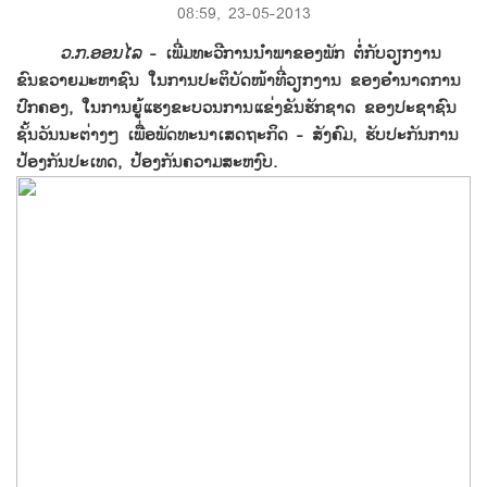
08:59, 23-05-2013
ວ.ກ.ອອນ​ໄລ
-
​ເພີ່ມ​ທະວີ​ການ​ນຳພາ​ຂອງ​ພັກ ​ຕໍ່​ກັບ​ວຽກ​ງານ​
ຂົນຂວາຍ​ມະຫາຊົນ ​ໃນ​ການ​ປະຕິບັດ​ໜ້າທີ່ວຽກງານ​ ຂອງ​ອຳນາດ​ການ​
ປົກຄອງ, ​ໃນ​ການ​ຍູ້​​ແຮງ​ຂະ​ບວນການ​ແຂ່ງຂັນ​ຮັກ​ຊາດ ຂອງ​ປະຊາຊົນ​
ຊັ້ນ​ວັນນະ​ຕ່າງໆ​ ເພື່ອພັດທະນາ​ເສດຖະກິດ - ສັງຄົມ, ຮັບປະກັນ​ການ​
ປ້ອງ​ກັນ​ປະ​ເທດ, ປ້ອງ​ກັນ​ຄວາມ​ສະຫງົບ.