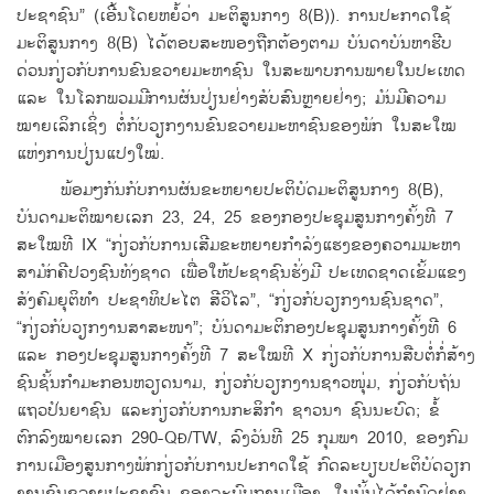
ປະຊາຊົນ” (​ເອີ້ນ​ໂດຍ​ຫຍໍ້​ວ່າ ມະຕິ​ສູນ​ກາງ 8(B)). ການ​ປະກາດ​ໃຊ້
ມະຕິ​ສູນ​ກາງ 8(B) ​ໄດ້​ຕອບ​ສະໜອງ​ຖືກຕ້ອງ​ຕາມ ​ບັນດາ​ບັນຫາ​ຮີບ​
ດ່ວນກ່ຽວ​ກັບ​ການ​ຂົນຂວາຍ​ມະຫາຊົນ ​ໃນ​ສະພາບ​ການ​ພາຍ​ໃນ​ປະ​ເທດ ​
ແລະ ​ໃນ​ໂລກ​ພວມ​ມີ​ການ​ຜັນ​ປ່ຽນ​ຢ່າງ​ສັບສົນຫຼາຍ​ຢ່າງ; ມັນ​ມີ​ຄວາມ​
ໝາຍ​ເລິກ​ເຊິ່ງ ຕໍ່​ກັບວຽກ​ງານ​ຂົນຂວາຍ​ມະຫາຊົນ​ຂອງ​ພັກ ​ໃນ​ສະ​ໃໝ​
ແຫ່ງ​ການ​ປ່ຽນ​ແປງ​ໃໝ່.
ພ້ອມໆ​ກັນ​ກັບ​ການ​ຜັນ​ຂະຫຍາຍ​ປະຕິບັດມະຕິ​ສູນ​ກາງ 8(B),
ບັນດາ​ມະຕິ​ໝາຍ​ເລກ 23, 24, 25 ຂອງກອງ​ປະຊຸມ​ສູນ​ກາງ​ຄັ້ງ​ທີ 7
ສະ​ໃໝ​ທີ IX “ກ່ຽວ​ກັບ​ການ​ເສີມ​ຂະຫຍາຍ​ກຳລັງ​​ແຮງ​ຂອງ​ຄວາມ​ມະຫາ​
ສາມັກຄີ​ປວງ​ຊົນ​ທັງ​ຊາດ ເພື່ອ​ໃຫ້ປະຊາຊົນ​ຮັ່ງມີ ປະ​ເທດຊາດ​ເຂັ້ມ​ແຂງ
ສັງຄົມ​ຍຸຕິ​ທຳ ປະຊາທິປ​ະໄຕ ສີວິ​ໄລ”, “ກ່ຽວ​ກັບ​ວຽກ​ງານ​ຊົນ​ຊາດ”,
“ກ່ຽວ​ກັບ​ວຽກ​ງານ​ສາສະໜາ”; ບັນດາ​ມະຕິ​ກອງ​ປະຊຸມ​ສູນ​ກາງ​ຄັ້ງ​ທີ 6 ​
ແລະ ກອງ​ປະ​ຊຸມ​ສູນ​ກາງ​ຄັ້ງ​ທີ 7 ສະ​ໃໝ​ທີ X ກ່ຽວ​ກັບ​ການ​ສືບ​ຕໍ່​ກໍ່ສ້າງ​
ຊົນ​ຊັ້ນ​ກຳມະກອນ​ຫວຽດນາມ, ກ່ຽວ​ກັບ​ວຽກ​ງານ​ຊາວ​ໜຸ່ມ, ກ່ຽວ​ກັບ​ຖັນ​
ແຖວ​ປັນຍາ​ຊົນ ​ແລະ​ກ່ຽວ​ກັບ​ການ​ກະສິກຳ ຊາວນາ ຊົນນະບົດ; ຂໍ້​
ຕົກລົງໝາຍ​ເລກ 290-Q
/TW, ລົງ​ວັນ​ທີ 25 ກຸມພາ 2010, ຂອງ​ກົມ​
Đ
ການ​ເມືອງ​ສູນ​ກາງ​ພັກ​ກ່ຽວ​ກັບ​ການ​ປະກາດ​ໃຊ້ ​ກົດ​ລະບຽບປະຕິບັດ​ວຽກ​
ງານ​ຂົນຂວາຍ​ປະຊາຊົນ ຂອງລະບົບ​ການ​ເມືອງ, ​ໃນ​ນັ້ນ​ໄດ້​ກຳ​ນົດຢ່າງ​