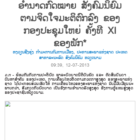
ອຳນາດກົດໝາຍ ສັງຄົມນິຍົມ
ຕາມຈິດໃຈມະຕິຕົກລົງ ຂອງ
ກອງປະຊຸມໃຫຍ່ ຄັ້ງທີ XI
ຂອງພັກ*
ຫງວຽນຊີງຮຸ່ງ ກຳມະການກົມການເມືອງ, ປະທານສະພາແຫ່ງຊາດ ປະເທດ
ສາທາລະນະລັດ ສັງຄົມນິຍົມ ຫວຽດນາມ
09:39, 12-07-2013
ວ.ກ
- ພ້ອມ​ກັນກັບການ​ປະຕິບັດ​ ພາລະ​ບົດບາດ​ນິຕິບັນຍັດ ​ແລະ ຕັດສິນບັນດາ​
ບັນຫາ​ສຳຄັນ​ ຂອງ​ປະ​ເທດ, ການ​ເຄື່ອນ​ໄຫວ​ຕິດຕາມ​ກວດກາ​ສູງ​ສຸດ​ ຂອງ​ສະພາ​ແຫ່ງ​
ຊາດ ​ໄດ້​ປະກອບສ່ວນ​ເຮັດ​ໃຫ້ ການ​ເຄື່ອນ​ໄຫວ​ຂອງສະພາ​ແຫ່ງ​ຊາດ ນັບ​ມື້​ມັບ​ມີ​ຄຸນ​ນະ
ພາ​ບກວ່າ, ສົມ​ກຽດກັບ​ບົດບາດ ​ເປັນ​ອົງການ​ອຳນາດ​ລັດ​ສູງ​ສຸດ ອົງການ​ຜູ້​ແທນ​ສູງ​ສຸດ ​
ຂອງປະຊາຊົນຫວຽດນາມ.