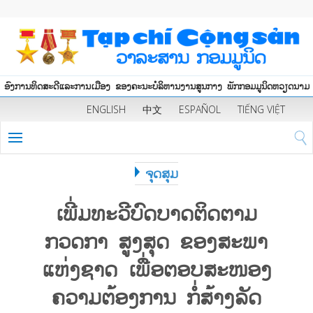
ອົງການທິດສະດີແລະການເມືອງ ຂອງຄະນະບໍລິຫານງານສູນກາງ ພັກກອມມູນິດຫວຽດນາມ
ENGLISH
中文
ESPAÑOL
TIẾNG VIỆT
ຈຸດສຸມ
ເພີ່ມທະວີບົດບາດຕິດຕາມ
ກວດກາ ສູງສຸດ ຂອງສະພາ
ແຫ່ງຊາດ ເພື່ອຕອບສະໜອງ
ຄວາມຕ້ອງການ ກໍ່ສ້າງລັດ