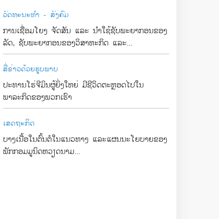
ວັດທະນະທຳ - ສັງຄົມ
ການເຊື່ອມໂຍງ ຈັດສັນ ແລະ ນຳໃຊ້ຊັບພະຍາກອນຂອງ
ລັດ, ຊັບພະຍາກອນຂອງວິສາຫະກິດ ແລະ...
ສື່ຂ່າວດ້ວຍຮູບພາບ
ປະທານໂຮ່ຈີມິນຜູ້ຍິ່ງໃຫຍ່ ມີຊີວິດຕະຫຼອດໄປໃນ
ພາລະກິດຂອງພວກເຮົາ
ເສດຖະກິດ
ບາງເນື້ອໃນຕົ້ນຕໍໃນແນວທາງ ແລະແຜນນະໂຍບາຍຂອງ
ພັກກອມມູນິດຫວຽດນາມ...