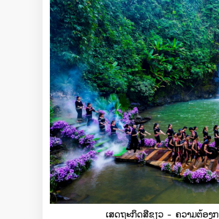
ເສດຖະກິດສີຂຽວ - ຄວາມຕ້ອງກາ