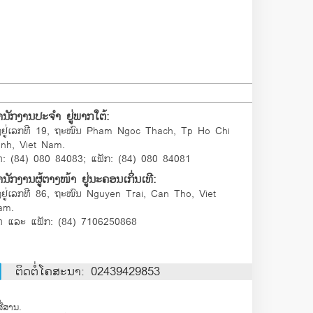
ຳນັກງານປະຈຳ ຢູ່ພາກໃຕ້:
້ງຢູ່ເລກທີ 19, ຖະໜົນ Pham Ngoc Thach, Tp Ho Chi
inh, Viet Nam.
ທ: (84) 080 84083; ແຟັກ: (84) 080 84081
ນັກງານຜູ້ຕາງໜ້າ ຢູ່ນະຄອນເກິ່ນເທີ:
້ງຢູ່ເລກທີ 86, ຖະໜົນ Nguyen Trai, Can Tho, Viet
am.
ທ ແລະ ແຟັກ: (84) 7106250868
ຕິດຕໍ່ໂຄສະນາ: 02439429853
່ສານ.