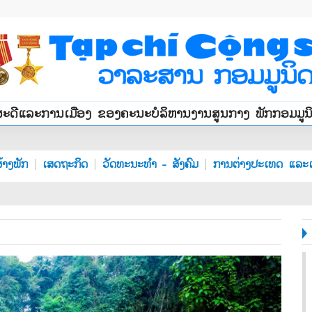
ສະດີແລະການເມືອງ ຂອງຄະນະບໍລິຫານງານສູນກາງ ພັກກອມມູ
້າງພັກ
ເສດຖະກິດ
ວັດທະນະທຳ - ສັງຄົມ
ການຕ່າງປະເທດ ແລະເ