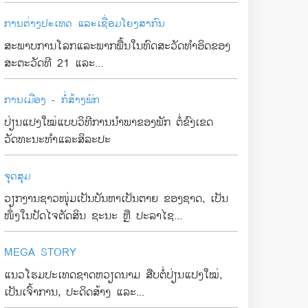
ການຕ່າງປະເທດ ແລະເຊື່ອມໂຍງສາກົນ
ສະພາບການໂລກແລະພາກພື້ນໃນທົດສະວັດທໍາອິດຂອງ
ສະຕະວັດທີ 21 ແລະ...
ການເມືອງ - ກໍ່ສ້າງພັກ
ປ່ຽນແປງໃໝ່ແບບວິທີການນຳພາຂອງພັກ ຕໍ່ຂົງເຂດ
ວັດທະນະທຳແລະສິລະປະ
ຈຸດສຸມ
ວຽກງານຊາວໜຸ່ມເປັນບັນຫາເປັນຕາຍ ຂອງຊາດ, ເປັນ
ໜຶ່ງໃນປັດໄຈຕັດສິນ ຊະນະ ຫຼື ປະລາໄຊ...
MEGA STORY
ແນວໂຮມປະເທດຊາດຫວຽດນາມ ສືບຕໍ່ປ່ຽນແປງໃໝ່,
ເປັນເຈົ້າການ, ປະດິດສ້າງ ແລະ...