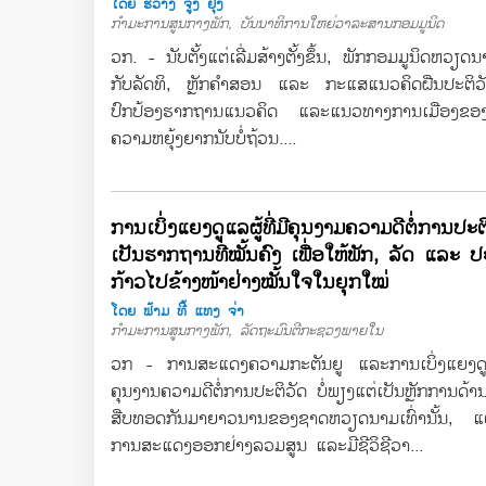
ໂດຍ ຮວ່າງ ຈູງ ຢຸ໊ງ
ກຳມະການສູນກາງພັກ, ບັນນາທິການໃຫຍ່ວາລະສານກອມມູນິດ
ວກ. - ນັບຕັ້ງແຕ່ເລີ່ມສ້າງຕັ້ງຂຶ້ນ, ພັກກອມມູນິດຫວຽດນາມ
ກັບລັດທິ, ຫຼັກຄຳສອນ ແລະ ກະແສແນວຄິດຝືນປະຕິວັ
ປົກປ້ອງຮາກຖານແນວຄິດ ແລະແນວທາງການເມືອງຂອງ
ຄວາມຫຍຸ້ງຍາກນັບບໍ່ຖ້ວນ....
ການເບິ່ງແຍງດູແລຜູ້ທີ່ມີຄຸນງາມຄວາມດີຕໍ່ການປະຕ
ເປັນຮາກຖານທີ່ໝັ້ນຄົງ ເພື່ອໃຫ້ພັກ, ລັດ ແລະ 
ກ້າວໄປຂ້າງໜ້າຢ່າງໝັ້ນໃຈໃນຍຸກໃໝ່
ໂດຍ ຟ້າມ ທີ້ ແທງ ຈ່າ
ກຳມະການສູນກາງພັກ, ລັດຖະມົນຕີກະຊວງພາຍໃນ
ວກ - ການສະແດງຄວາມກະຕັນຍູ ແລະການເບິ່ງແຍງດູແລຜ
ຄຸນງານຄວາມດີຕໍ່ການປະຕິວັດ ບໍ່ພຽງແຕ່ເປັນຫຼັກການດ້ານ
ສືບທອດກັນມາຍາວນານຂອງຊາດຫວຽດນາມເທົ່ານັ້ນ, ແຕ່
ການສະແດງອອກຢ່າງລວມສູນ ແລະມີຊີວິຊີວາ...