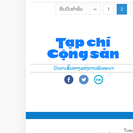
ອັນດັບທຳອິດ
‹‹
1
2
ບັນດາເສັ້ນທາງແຫ່ງການພັດທະນາ
ໃບອະ