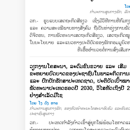
ໂດຍ
ກຳມະການສູນກາງພັກ, ລັດ
ວກ.- ຮູບແບບເສດຖະກິດສີຂຽວ ເຊິ່ງມີວິທີການທີ່ກົ
ແລະ ຄວາມສະເໝີພາບທາງສັງຄົມ ຖືເປັນທ່າອ່ຽງການພັດທະ
ດິຈິຕອນ, ການພັດທະນາເສດຖະກິດສີຂຽວ, ເສດຖະກິດໝູນ
ໃນນະໂຍບາຍ ແລະແນວທາງປະຕິບັດຂອງພັກກອມມູນິດຫວຽ
ທີ່ເອື້ອອຳນວຍຕໍ່ການສົ່ງເສ
ວຽກງານໂຄສະນາ, ລະດົມຂົນຂວາຍ ແລະ ເສີມ
ຂະຫຍາຍບົດບາດຂອງປະຊາຊົນໃນພາລະກິດການສ
ແລະ ປົກປັກຮັກສາປະເທດຊາດ, ປະຕິບັດເປົ້າໝ
ພັດທະນາປະເທດຮອດປີ 2030, ວິໄສທັດເຖິງປີ 
ຢ່າງສຳເລັດມີໄຊ
ໂດຍ ໂງ ດົງ ຫາຍ
ກຳມະການສູນກາງພັກ, ຮອງຫົວໜ້າຄະນະໂຄສະນາອົບຮົມ ແລະຂົນຂ
ປະຊາຊົນສູນກາງ
ວກ.- ປະເທດກຳລັງກ້າວເຂົ້າສູ່ຍຸກໃໝ່ພ້ອມໂອກາດ
ທ້າທາຍຫຼາຍຢ່າງ, ວຽກງານໂຄສະນາແລະລະດົມຂົນຂວາ