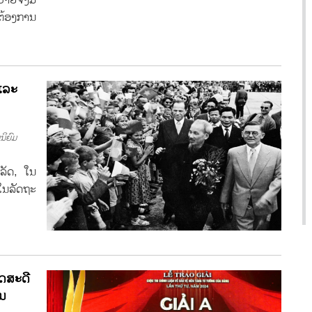
ຕ້ອງການ
ແລະ
ິຍົມ
ລັດ, ໃນ
ໃນລັດຖະ
ິດສະດີ
ັນ