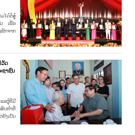
ໄດ້ຕໍ່ສູ້
ດ ເພື່ອ
ພັກຈາກ
ິວັດ
ປະຊາຊົນ
ູ້ທີ່ມີ
ສິນທຳທີ່
ຍັງເປັນ