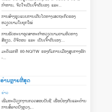
ກ້າຫານ, ຈິດໃຈເປັນເຈົ້າຕົນເອງ ແລະ...
ການສ້າງຮູບແບບການເຕີບໂຕທາງເສດຖະກິດຂອງ
ຫວຽດນາມໃນຍຸກໃໝ່
ການພັດທະນາອຸດສາຫະກຳຫວຽດນາມຕາມທິດທາງ
ສີຂຽວ, ດິຈິຕອນ ແລະ ເປັນເຈົ້າຕົນເອງ:...
ມະຕິເລກທີ 80-NQ/TW ຂອງກົມການເມືອງສູນກາງພັກ
-...
ອ່ານຫຼາຍທີ່ສຸດ
ຂ່າວ
ເພີ່ມທະວີວຽກງານກວດສອບບັນຊີ ເພື່ອປ້ອງກັນແລະຕ້ານ
ການສໍ້ລາດບັງຫຼວງ,...