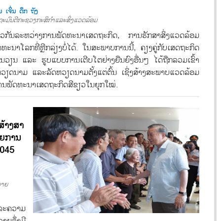
 ເຈິ່ນ ດຶກ ຖັງ
ຖະມົນຕີກະຊວງກະສິກຳແລະສິ່ງແວດລ້ອມ
ມກຽວກັນລະຫວ່າງການພັດທະນາເສດຖະກິດ, ການຮັກສາສິ່ງແວດລ້ອມ
ນາໂລກທີ່ຫຼີກລ່ຽງບໍ່ໄດ້. ໃນສະພາບການນີ້, ຄຽງຄູ່ກັບເສດຖະກິດ
ວຽນ ແລະ ຮູບແບບການເຕີບໂຕຢ່າງຍືນຍົງອື່ນໆ ໄດ້ຖືກລວມເຂົ້າ
ດນາມ ແລະລັດຫວຽດນາມຕັ້ງແຕ່ຕົ້ນ ເຊິ່ງສ້າງສະພາບແວດລ້ອມ
ີມການພັດທະນາເສດຖະກິດສີຂຽວໃນຍຸກໃໝ່.
້າງສາ
າຍການ
2045
ວາຍ
ແລະຄວາມ
ຍຈຶ່ງມີ