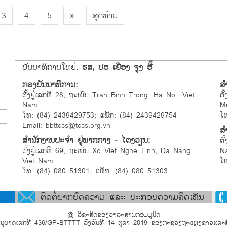
3
4
5
»
ສຸດທ້າຍ
ບັນນາທິການໃຫຍ່:
ຮສ, ປອ ເຢືອງ ຈູງ ອີ໊
ກອງບັນນາທິການ:
ສ
ຕັ້ງຢູ່ເລກທີ 28, ຖະໜົນ Tran Binh Trong, Ha Noi, Viet
ຕັ
Nam.
M
ໂທ: (84) 2439429753; ແຟັກ: (84) 2439429754
ໂ
Email: bbttccs@tccs.org.vn
ສຳ
ສຳນັກງານປະຈຳ ຢູ່ພາກກາງ - ໄຕງວຽນ:
ຕັ
ຕັ້ງຢູ່ເລກທີ 69, ຖະໜົນ Xo Viet Nghe Tinh, Da Nang,
N
Viet Nam.
ໂ
ໂທ: (84) 080 51301; ແຟັກ: (84) 080 51303
ຕິດຕໍ່ຝາກບົດຄວາມ ແລະ ປະກອບຄວາມຄິດເຫັນ
@ ລິຂະສິດຂອງວາລະສານກອມມູນິດ
ນຸຍາດເລກທີ 436/GP-BTTTT ລົງວັນທີ 14 ຕຸລາ 2019 ຂອງກະຊວງຖະແຫຼງຂ່າວແລະສື