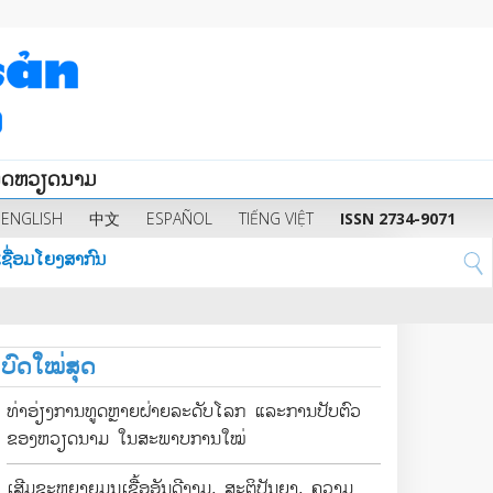
ນິດຫວຽດນາມ
ENGLISH
中文
ESPAÑOL
TIẾNG VIỆT
ISSN 2734-9071
ຊື່ອມໂຍງສາກົນ
ບົດໃໝ່ສຸດ
ທ່າອ່ຽງການທູດຫຼາຍຝ່າຍລະດັບໂລກ ແລະການປັບຕົວ
ຂອງຫວຽດນາມ ໃນສະພາບການໃໝ່
ເສີມຂະຫຍາຍມູນເຊື້ອອັນດີງາມ, ສະຕິປັນຍາ, ຄວາມ