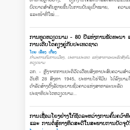
ບົດບາດສຳຄັນຫຼາຍຂຶ້ນໃນການບັນລຸເປົ້າໝາຍ, ຄວາມ
ແລະໜ້າທີ່ໃໝ່....
ການທູດຫວຽດນາມ - 80 ປີແຫ່ງການພັດທະນາ 
ການເຕີບໂຕຄຽງຄູ່ກັບປະເທດຊາດ
ໂດຍ ເລືອງ ເກື່ອງ
ກຳມະການກົມການເມືອງ, ປະທານປະເທດ ແຫ່ງສາທາລະນະລັດສັງຄົມນ
ຫວຽດນາມ
ວກ. - ຫຼັງຈາກການປະຕິວັດເດືອນສິງຫາປະສົບຄວາມສຳເ
ວັນທີ 28 ສິງຫາ 1945, ປະທານໂຮ່ຈີມິນ ໄດ້ລົງນາມ
ດຳລັດສ້າງຕັ້ງລັດຖະບານຊົ່ວຄາວແຫ່ງສາທາລະນະລັດ
ປະຊາທິປະໄຕຫວຽດນາມ...
ການເຊື່ອມໂຍງຢ່າງໃກ້ຊິດລະຫວ່າງການຄົ້ນຄວ້າທ
ແລະ ການຕໍ່ສູ້ທາງທິດສະດີໃນສະພາບການປັດຈຸບ