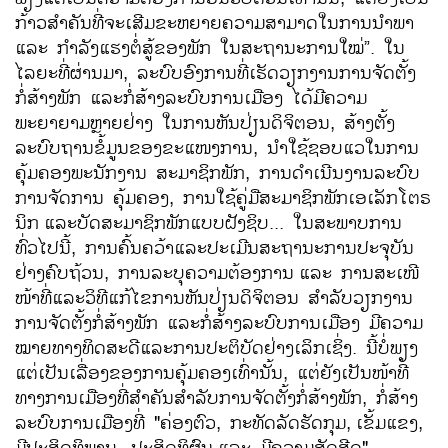
ກ້າວສຳຄັນທີ່ຈະເສີມຂະຫຍາຍຄວາມສາມາດໃນການນຳພາ
ແລະ ກຳລັງແຮງຕໍ່ສູ້ຂອງພັກ ໃນສະຖານະການໃໝ່”. ໃນ
ໄລຍະທີ່ຜ່ານມາ, ລະບົບອົງການທີ່ເຮັດວຽກງານການຈັດຕັ້ງ
ກໍ່ສ້າງພັກ ແລະກໍ່ສ້າງລະບົບການເມືອງ ໄດ້ມີຄວາມ
ພະຍາຍາມຫຼາຍຢ່າງ ໃນການຫັນປ່ຽນດິຈິຕອນ, ສ້າງຕັ້ງ
ລະບົບຖານຂໍ້ມູນຂອງຂະແໜງການ, ນຳໃຊ້ຊອບແວໃນການ
ຄຸ້ມຄອງພະນັກງານ ສະມາຊິກພັກ, ການດຳເນີນງານລະບົບ
ການຈັດການ ຄຸ້ມຄອງ, ການໃຊ້ຄູ່ມືສະມາຊິກພັກເອເລັກໂຕຣ
ນິກ
ແລະບັດສະມາຊິກພັກແບບຝັງຊິບ... ໃນສະພາບການ
ທົ່ວໄປນີ້, ການຄົ້ນຄວ້າແລະປະເມີນສະຖານະການປະຈຸບັນ
ຢ່າງຄົບຖ້ວນ, ການລະບຸຄວາມຕ້ອງການ
ແລະ ການສະເໜີ
ໜ້າທີ່ແລະວິທີແກ້ໄຂການຫັນປ່ຽນດິຈິຕອນ ສຳລັບວຽກງານ
ການຈັດຕັ້ງກໍ່ສ້າງພັກ ແລະກໍ່ສ້າງລະບົບການເມືອງ ມີຄວາມ
ໝາຍທາງທິດສະດີແລະການປະຕິບັດຢ່າງເລິກເຊິ່ງ. ນີ້ບໍ່ພຽງ
ແຕ່ເປັນເລື່ອງຂອງການຄຸ້ມຄອງເທົ່ານັ້ນ, ແຕ່ຍັງເປັນໜ້າທີ່
ທາງການເມືອງທີ່ສຳຄັນສຳລັບການຈັດຕັ້ງກໍ່ສ້າງພັກ, ກໍ່ສ້າງ
ລະບົບການເມືອງທີ່ "ຄ່ອງຕົວ, ກະທັດລັດຮັດກຸມ,
ເຂັ້ມແຂງ,
ມີປະສິດທິພາບ, ປະສິດທິຜົນ
ແລະ ມີຄວາມສັດສີດ",