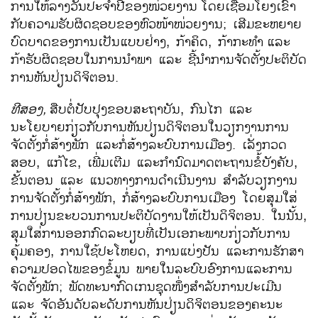
ການໃຫ້ລາງວັນປະຈຳປີຂອງໜ່ວຍງານ
ໂດຍເຊື່ອມໂຍງເຂົ້າ
ກັບຄວາມຮັບຜິດຊອບຂອງຫົວໜ້າໜ່ວຍງານ; ເສີມຂະຫຍາຍ
ບົດບາດຂອງການເປັນແບບຢ່າງ, ກ້າຄິດ, ກ້າກະທຳ
ແລະ
ກ້າຮັບຜິດຊອບໃນການນຳພາ ແລະ ຊີ້ນຳການຈັດຕັ້ງປະຕິບັດ
ການຫັນປ່ຽນດິຈິຕອນ.
ທີສອງ
,
ສືບຕໍ່ປັບປຸງຂອບສະຖາບັນ, ກົນໄກ ແລະ
ນະໂຍບາຍກ່ຽວກັບການຫັນປ່ຽນດິຈິຕອນໃນວຽກງານການ
ຈັດຕັ້ງກໍ່ສ້າງພັກ ແລະກໍ່ສ້າງລະບົບການເມືອງ. ເລັ່ງກວດ
ສອບ, ແກ້ໄຂ, ເພີ່ມເຕີມ ແລະກຳນົດມາດຕະຖານຂໍ້ບັງຄັບ,
ຂັ້ນຕອນ ແລະ ແນວທາງການດໍາເນີນງານ ສໍາລັບວຽກງານ
ການຈັດຕັ້ງກໍ່ສ້າງພັກ, ກໍ່ສ້າງລະບົບການເມືອງ ໂດຍສຸມໃສ່
ການປ່ຽນຂະບວນການປະຕິບັດງານໃຫ້ເປັນດິຈິຕອນ. ໃນນັ້ນ,
ສຸມໃສ່ການອອກກົດລະບຽບທີ່ເປັນເອກະພາບກ່ຽວກັບການ
ຄຸ້ມຄອງ, ການໃຊ້ປະໂຫຍດ, ການແບ່ງປັນ ແລະການຮັກສາ
ຄວາມປອດໄພຂອງຂໍ້ມູນ ພາຍໃນລະບົບອົງການແລະການ
ຈັດຕັ້ງພັກ; ພັດທະນາກົດເກນຊຸດໜຶ່ງສຳລັບການປະເມີນ
ແລະ ຈັດອັນດັບລະດັບການຫັນປ່ຽນດິຈິຕອນຂອງຄະນະ