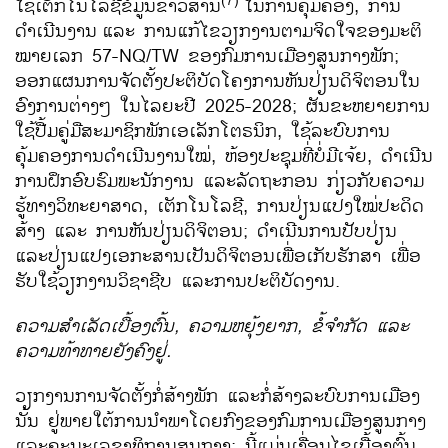
(7)
ໃຊ້ເຕັກໂນໂລຊີຂໍ້ມູນຂ່າວສານ
ໃນການຄຸ້ມຄອງ, ການ
ດຳເນີນງານ
ແລະ ການແກ້ໄຂວຽກງານຕາມຈິດໃຈຂອງມະຕິ
ໝາຍເລກ 57-NQ/TW ຂອງກົມການເມືອງສູນກາງພັກ;
ອອກແຜນການຈັດຕັ້ງປະຕິບັດໂຄງການຫັນປ່ຽນດິຈິຕອນໃນ
ອົງການຕ່າງໆ ໃນໄລຍະປີ 2025-2028; ຜັນຂະຫຍາຍການ
ໃຊ້ປື້ມຄູ່ມືສະມາຊິກພັກເອເລັກໂຕຣນິກ, ໃຊ້ລະບົບການ
ຄຸ້ມຄອງການດຳເນີນງານໃໝ່, ຫ້ອງປະຊຸມທີ່ບໍ່ມີເຈ້ຍ, ດຳເນີນ
ການຝຶກອົບຮົມພະນັກງານ ແລະລັດຖະກອນ ກ່ຽວກັບຄວາມ
ຮູ້ທາງວິທະຍາສາດ, ເຕັກໂນໂລຊີ, ການປ່ຽນແປງໃໝ່ປະດິດ
ສ້າງ ແລະ ການຫັນປ່ຽນດິຈິຕອນ; ດຳເນີນການປັບປ່ຽນ
ແລະປ່ຽນແປງເອກະສານເປັນດິຈິຕອນເພື່ອເກັບຮັກສາ ເພື່ອ
ຮັບໃຊ້ວຽກງານວິຊາຊີບ ແລະການປະຕິບັດງານ.
ຄວາມສຳເລັດເບື້ອງຕົ້ນ
,
ຄວາມຫຍຸ້ງຍາກ
,
ຂໍ້ຈຳກັດ ແລະ
ຄວາມທ້າທາຍຍັງຄົງຢູ່.
ວຽກງານການຈັດຕັ້ງກໍ່ສ້າງພັກ ແລະກໍ່ສ້າງລະບົບການເມືອງ
ນັ້ນ ຢູ່ພາຍໃຕ້ການນຳພາໂດຍກົງຂອງກົມການເມືອງສູນກາງ
ແລະຄະນະເລຂາທິການສູນກາງ; ນີ້ແມ່ນເງື່ອນໄຂເບື້ອງຕົ້ນ