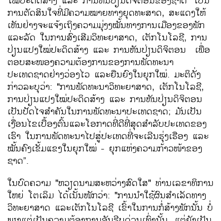
ໃໝ່ປະດິດສ້າງ ແລະ ການຫັນປ່ຽນດິຈິຕອນຂອງຊາດ" ເປັນ
ການຕັດສິນໃຈທີ່ມີຄວາມໝາຍທາງຍຸດທະສາດ, ສະແດງໃຫ້
ເຫັນຢ່າງຈະແຈ້ງເຖິງຄວາມມຸ່ງງໝັ້ນທາງການເມືອງຂອງພັກ
ແລະລັດ ໃນການສົ່ງເສີມວິທະຍາສາດ, ເຕັກໂນໂລຊີ, ການ
ປ່ຽນແປງໃໝ່ປະດິດສ້າງ ແລະ ການຫັນປ່ຽນດິຈິຕອນ ເພື່ອ
ຕອບສະໜອງຄວາມຕ້ອງການຂອງການພັດທະນາ
ປະເທດຊາດຢ່າງວ່ອງໄວ ແລະຍືນຍົງໃນຍຸກໃໝ່. ມະຕິດັ່ງ
ກ່າວລະບຸວ່າ: "ການພັດທະນາວິທະຍາສາດ, ເຕັກໂນໂລຊີ,
ການປ່ຽນແປງໃໝ່ປະດິດສ້າງ ແລະ ການຫັນປ່ຽນດິຈິຕອນ
ເປັນປັດໄຈສຳຄັນໃນການພັດທະນາປະເທດຊາດ; ມັນເປັນ
ເງື່ອນໄຂເບື້ອງຕົ້ນແລະໂອກາດທີ່ດີທີ່ສຸດສຳລັບປະເທດຂອງ
ເຮົາ ໃນການພັດທະນາໄປສູ່ປະເທດທີ່ຈະເລີນຮຸ່ງເຮືອງ ແລະ
ໝັ້ນຄົງເຂັ້ມແຂງໃນຍຸກໃໝ່ - ຍຸກແຫ່ງຄວາມກ້າວໜ້າຂອງ
ຊາດ”.
ໃນບົດຄວາມ "ຫວຽດນາມສະຫວ່າງສົດໃສ" ທ່ານເລຂາທິການ
ໃຫຍ່ ໂຕເລິມ ໄດ້ເນັ້ນໜັກວ່າ: "ການນຳໃຊ້ຜົນສຳເລັດທາງ
ວິທະຍາສາດ ແລະເຕັກໂນໂລຊີ ເຂົ້າໃນການກໍ່ສ້າງພັກນັ້ນ ບໍ່
ພຽງແຕ່ເປັນຄວາມຕ້ອງການອັນຮີບດ່ວນເທົ່ານັ້ນ, ແຕ່ຍັງເປັນ