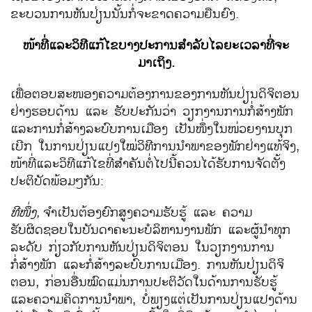
ຂະບວນການຫັນປ່ຽນນັ້ນກໍ່ຈະຂາດຄວາມຍືນຍົງ.
ໜ້າທີ່ແລະວິທີແກ້ໄຂບາງປະການສຳລັບໄລຍະເວລາທີ່ຈະ
ມາເຖິງ.
ເພື່ອຕອບສະໜອງຄວາມຕ້ອງການຂອງການຫັນປ່ຽນດິຈິຕອນ
ຢ່າງຮອບດ້ານ ແລະ ຮັບປະກັນວ່າ ວຽກງານການກໍ່ສ້າງພັກ
ແລະການກໍ່ສ້າງລະບົບການເມືອງ ເປັນໜຶ່ງໃນໜ່ວຍງານບຸກ
ເບີກ ໃນການປ່ຽນແປງໃໝ່ວິທີການນຳພາຂອງພັກຢ່າງແທ້ຈິງ,
ໜ້າທີ່ແລະວິທີແກ້ໄຂທີ່ສຳຄັນຕໍ່ໄປນີ້ຄວນໄດ້ຮັບການຈັດຕັ້ງ
ປະຕິບັດພ້ອມໆກັນ:
ທີໜຶ່ງ
,
ຈຳເປັນຕ້ອງຍົກສູງຄວາມຮັບຮູ້ ແລະ ຄວາມ
ຮັບຜິດຊອບໃນບັນດາຄະນະບໍລິຫານງານພັກ ແລະຜູ້ນຳທຸກ
ລະດັບ ກ່ຽວກັບການຫັນປ່ຽນດິຈິຕອນ ໃນວຽກງານການ
ກໍ່ສ້າງພັກ ແລະກໍ່ສ້າງລະບົບການເມືອງ. ການຫັນປ່ຽນດິຈິ
ຕອນ, ກ່ອນອື່ນໝົດແມ່ນການປະຕິວັດໃນດ້ານການຮັບຮູ້
ແລະຄວາມຄິດການນຳພາ, ບໍ່ພຽງແຕ່ເປັນການປ່ຽນແປງດ້ານ