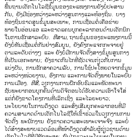
ພື້ນຖານເຕັກໂນໂລຊີຂໍ້ມູນຂອງຂະແໜງການຍັງບໍ່ປະສານ
ກັນ, ຍັງມີຊ່ອງຫວ່າງລະຫວ່າງສູນກາງແລະທ້ອງຖິ່ນ. ບາງ
ທ້ອງຖິ່ນຂາດສູນຂໍ້ມູນສະເພາະ, ການເຊື່ອມຕໍ່ເຄືອຂ່າຍ
ພາຍໃນອ່ອນແອ
ແລະຂາດແຄນບຸກຄະລາກອນດ້ານເຕັກນິກ
ໃນການຮັກສາລະບົບ.
ທີສາມ
,
ຖານຂໍ້ມູນຂອງຂະແໜງການນີ້
ຍັງບໍ່ທັນເຊື່ອມຕໍ່ກັນຢ່າງສົມບູນ, ຍັງຄົງກະແຈກກະຈາຍຢູ່
ຕາມລະດັບຕ່າງໆ ແລະ
ຍັງບໍ່ມີການຈັດຕັ້ງສາງຂໍ້ມູນສູນກາງ
ທີ່ເປັນເອກະພາບ; ຍັງຂາດກົນໄກທີ່ຊັດເຈນກ່ຽວກັບການ
ແບ່ງປັນ, ການຮັກສາຄວາມລັບ, ການໃຊ້ປະໂຫຍດຈາກຂໍ້ມູນ
ລະຫວ່າງໜ່ວຍງານ, ອົງການ
ແລະການຈັດຕັ້ງພາຍໃນລະບົບ
ການເມືອງ.
ທີສີ່
,
ວຽກງານການຝຶກອົບຮົມແລະພັດທະນາ
ຊັບພະຍາກອນບຸກຄົນດ້ານດິຈິຕອນໄດ້ຮັບຄວາມເອົາໃຈໃສ່
ແຕ່ກໍ່ຍັງຂາດໂຄງການທີ່ເລິກເຊິ່ງ ແລະໄລຍະຍາວ;
ນະໂຍບາຍໃນການດຶງດູດ ແລະສົ່ງເສີມບຸກຄະລາກອນທີ່ມີ
ຄວາມສາມາດດ້ານເຕັກໂນໂລຊີໃຫ້ເຂົ້າຮ່ວມໃນວຽກງານການ
ຈັດຕັ້ງ ພະນັກງານ ຍັງຂາດຄວາມສະເພາະເຈາະຈົງ ແລະບໍ່
ໄດ້ສ້າງສະພາບແວດລ້ອມທີ່ໜ້າດຶງດູດສຳລັບຜູ້ຊ່ຽວຊານດ້ານ
ເຕັກໂນໂລຊີທີ່ມີທັກສະສູງ;
ກົນໄກແລະນະໂຍບາຍໃນການ