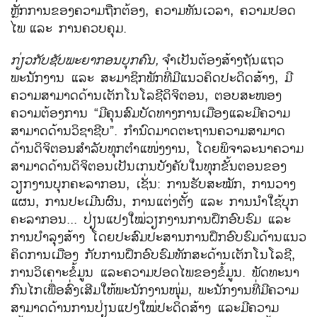
ຫຼັກການຂອງຄວາມຖືກຕ້ອງ, ຄວາມທັນເວລາ, ຄວາມປອດ
ໄພ
ແລະ ການຄວບຄຸມ.
ກ່ຽວກັບຊັບພະຍາກອນບຸກຄົນ
,
ຈຳເປັນຕ້ອງສ້າງຖັນແຖວ
ພະນັກງານ ແລະ ສະມາຊິກພັກທີ່ມີແນວຄິດປະດິດສ້າງ, ມີ
ຄວາມສາມາດດ້ານເຕັກໂນໂລຊີດິຈິຕອນ, ຕອບສະໜອງ
ຄວາມຕ້ອງການ “ມີຄຸນສົມບັດທາງການເມືອງແລະມີຄວາມ
ສາມາດດ້ານວິຊາຊີບ”. ກຳນົດມາດຕະຖານຄວາມສາມາດ
ດ້ານດິຈິຕອນສຳລັບທຸກຕຳແໜ່ງງານ, ໂດຍພິຈາລະນາຄວາມ
ສາມາດດ້ານດິຈິຕອນເປັນເກນບັງຄັບໃນທຸກຂັ້ນຕອນຂອງ
ວຽກງານບຸກຄະລາກອນ, ເຊັ່ນ: ການຮັບສະໝັກ, ການວາງ
ແຜນ, ການປະເມີນຜົນ, ການແຕ່ງຕັ້ງ ແລະ ການນຳໃຊ້ບຸກ
ຄະລາກອນ... ປ່ຽນແປງໃໝ່ວຽກງານການຝຶກອົບຮົມ ແລະ
ການບຳລຸງສ້າງ ໂດຍປະສົມປະສານການຝຶກອົບຮົມດ້ານແນວ
ຄິດການເມືອງ ກັບການຝຶກອົບຮົມທັກສະດ້ານເຕັກໂນໂລຊີ,
ການວິເຄາະຂໍ້ມູນ ແລະຄວາມປອດໄພຂອງຂໍ້ມູນ. ພັດທະນາ
ກົນໄກເພື່ອສົ່ງເສີມໃຫ້ພະນັກງານໜຸ່ມ, ພະນັກງານທີ່ມີຄວາມ
ສາມາດດ້ານການປ່ຽນແປງໃໝ່ປະດິດສ້າງ ແລະມີຄວາມ