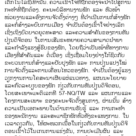
ເຕັກໂນໂລຊີເທົ່ານັ້ນ.
ຄວາມເຂົ້າໃຈທີ່ຖືກຕ້ອງຈະນຳໄປສູ່ການ
ກະທຳທີ່ຖືກຕ້ອງ. ຄະນະບໍລິຫານງານພັກ ແລະ ຫົວໜ້າ
ໜ່ວຍງານແລະອົງການຈັດຕັ້ງຕ່າງໆ ທີ່ດຳເນີນການກໍ່ສ້າງພັກ
ແລະກໍ່ສ້າງລະບົບການເມືອງ ຈຳເປັນຕ້ອງເຂົ້າໃຈຢ່າງເລິກ
ເຊິ່ງເຖິງບົດບາດຍຸດທະສາດ ແລະຄວາມສຳຄັນຂອງການຫັນ
ປ່ຽນດິຈິຕອນ ໃນການເສີມຂະຫຍາຍຄວາມສາມາດນຳພາ
ແລະກຳລັງແຮງສູ້ຮົບຂອງພັກ, ໂດຍຖືວ່າເປັນໜ້າທີ່ທາງການ
ເມືອງທີ່ສຳຄັນແລະ ຕໍ່ເນື່ອງ ເຊິ່ງເຊື່ອມໂຍງຢ່າງໃກ້ຊິດກັບ
ຂະບວນການກໍ່ສ້າງແລະປັບປຸງພັກ
ແລະ ການປ່ຽນແປງໃໝ່
ການຈັດຕັ້ງແລະການເຄື່ອນໄຫວຂອງພັກ. ຈຳເປັນຕ້ອງຍູ້ແຮງ
ວຽກງານການໂຄສະນາເຜີຍແຜ່ແນວທາງ, ແຜນນະໂຍບາຍ
ແລະກົດລະບຽບຂອງພັກ ກ່ຽວກັບການຫັນປ່ຽນດິຈິຕອນ,
ໂດຍສະເພາະມະຕິເລກທີ 57-NQ/TW ແລະ ແຜນການແລະ
ໂຄງການສະເພາະ ຂອງຄະນະຈັດຕັ້ງສູນກາງ, ຜ່ານນັ້ນ ສ້າງ
ຄວາມເປັນເອກະພາບໃນດ້ານການຮັບຮູ້ ແລະ ການກະທຳ
ຂອງພະນັກງານ ແລະສະມາຊິກພັກທົ່ວທັງຂະແໜງການ. ໃນ
ເວລາດຽວກັນ, ໃຫ້ຜະໜວກເນື້ອໃນກ່ຽວກັບການຫັນປ່ຽນດິຈິ
ຕອນເຂົ້າໄວ້ໃນເກນການແຂ່ງຂັນ, ການປະເມີນຜົນ ແລະ