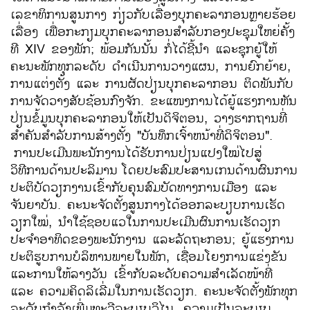
ເລຂາທິການສູນກາງ ກ່ຽວກັບເລື່ອງບຸກຄະລາກອນຫຼາຍຮ້ອຍ
ເລື່ອງ ເພື່ອກະກຽມບຸກຄະລາກອນສຳລັບກອງປະຊຸມໃຫຍ່ຄັ້ງ
ທີ XIV ຂອງພັກ; ພ້ອມກັນນັ້ນ ກໍ່ໄດ້ຊີ້ນຳ ແລະຊຸກຍູ້ໃຫ້
ຄະນະພັກທຸກລະດັບ ດຳເນີນການວາງແຜນ, ການຍົກຍ້າຍ,
ການແຕ່ງຕັ້ງ ແລະ ການຜັດປ່ຽນບຸກຄະລາກອນ ຕິດພັນກັບ
ການຈັດວາງສັບຊ້ອນກົງຈັກ. ຂະແໜງການໄດ້ຍູ້ແຮງການຫັນ
ປ່ຽນຂໍ້ມູນບຸກຄະລາກອນໃຫ້ເປັນດິຈິຕອນ, ວາງຮາກຖານທີ່
ສໍາຄັນສໍາລັບການສ້າງຕັ້ງ "ບັນທຶກເຈົ້າຫນ້າທີ່ດິຈິຕອນ".
ການປະເມີນພະນັກງານໄດ້ຮັບການປ່ຽນແປງໃໝ່ໄປສູ່
ວິທີການດ້ານປະລິມານ
ໂດຍປະສົມປະສານເກນດ້ານຜົນການ
ປະຕິບັດວຽກງານເຂົ້າກັບຄຸນສົມບັດທາງການເມືອງ ແລະ
ຈັນຍາບັນ. ຄະນະຈັດຕັ້ງສູນກາງໄດ້ອອກລະບຽບການເຮັດ
ວຽກໃໝ່, ນຳໃຊ້ຊອບແວໃນການປະເມີນຜົນການເຮັດວຽກ
ປະຈຳອາທິດຂອງພະນັກງານ ແລະລັດຖະກອນ; ຍູ້ແຮງການ
ປະຕິຮູບການບໍລິຫານພາຍໃນພັກ, ເຊື່ອມໂຍງການແຂ່ງຂັນ
ແລະການໃຫ້ລາງວັນ ເຂົ້າກັບລະດັບຄວາມສຳເລັດໜ້າທີ່
ແລະ ຄວາມຄິດລິເລີ່ມໃນການເຮັດວຽກ. ຄະນະຈັດຕັ້ງພັກທຸກ
ລະດັບກຳລັງເພີ່ມທະວີລະບຽບວິໄນ, ຄວາມເປັນລະບຽບ