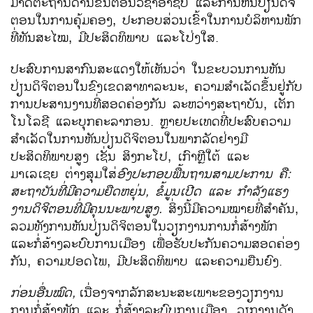
ມາດຕະຖານດ້ານຂັ້ນຕອນວິຊາອາຊີບ ແລະການຫັນປ່ຽນດິຈິ
ຕອນໃນການຄຸ້ມຄອງ, ປະກອບສ່ວນເຂົ້າໃນການບໍລິຫານພັກ
ທີ່ທັນສະໄໝ, ມີປະສິດທິພາບ ແລະໂປ່ງໃສ.
ປະສົບການສາກົນສະແດງໃຫ້ເຫັນວ່າ ໃນຂະບວນການຫັນ
ປ່ຽນດິຈິຕອນໃນຂົງເຂດສາທາລະນະ, ຄວາມສຳເລັດຂຶ້ນຢູ່ກັບ
ການປະສານງານທີ່ສອດຄ່ອງກັນ ລະຫວ່າງສະຖາບັນ, ເຕັກ
ໂນໂລຊີ ແລະບຸກຄະລາກອນ. ຫຼາຍປະເທດທີ່ປະສົບຄວາມ
ສຳເລັດໃນການຫັນປ່ຽນດິຈິຕອນໃນພາກລັດຢ່າງມີ
ປະສິດທິພາບສູງ ເຊັ່ນ ສິງກະໂປ, ເກົາຫຼີໃຕ້ ແລະ
ມາເລເຊຍ ຕ່າງສຸມໃສ່
ອົງປະກອບພື້ນຖານສາມປະການ ຄື:
ສະຖາບັນທີ່ມີຄວາມຍືດຫຍຸ່ນ
,
ຂໍ້ມູນເປີດ ແລະ ກຳລັງແຮງ
ງານດິຈິຕອນທີ່ມີຄຸນນະພາບສູງ.
ສິ່ງນີ້ມີຄວາມໝາຍທີ່ສຳຄັນ,
ລວມທັງການຫັນປ່ຽນດິຈິຕອນໃນວຽກງານການກໍ່ສ້າງພັກ
ແລະກໍ່ສ້າງລະບົບການເມືອງ ເພື່ອຮັບປະກັນຄວາມສອດຄ່ອງ
ກັນ, ຄວາມປອດໄພ, ມີປະສິດທິພາບ ແລະຄວາມຍືນຍົງ.
ກ່ອນອື່ນໝົດ
,
ເນື່ອງຈາກລັກສະນະສະເພາະຂອງວຽກງານ
ການກໍ່ສ້າງພັກ ແລະ ກໍ່ສ້າງລະບົບການເມືອງ, ວຽກງານດັງ