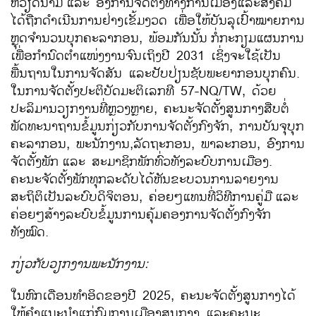
ຫວຽດນາມ
ແລະ ອົງການຈັດຕັ້ງທາງການເມືອງແລະສັງຄົມ
ໄດ້ຖືກດຳເນີນການຢ່າງເຂັ້ມງວດ ເພື່ອໃຫ້ບັນລຸເປົ້າໝາຍການ
ຫຼຸດຈຳນວນບຸກຄະລາກອນ, ພ້ອມກັນນັ້ນ
ກໍ່ກະກຽມແຜນການ
ເພື່ອກຳນົດຕຳແໜ່ງງານຈົນເຖິງປີ 2031 ເຊິ່ງຈະໃຊ້ເປັນ
ພື້ນຖານໃນການຈັດສັນ ແລະປັບປ່ຽນຊັບພະຍາກອນບຸກຄົນ.
ໃນການຈັດຕັ້ງປະຕິບັດມະຕິເລກທີ 57-NQ/TW, ດ້ວຍ
ປະລິມານວຽກງານທີ່ຫຼວງຫຼາຍ, ຄະນະ​ຈັດ​ຕັ້ງ​ສູນ​ກາງ​ສືບ​ຕໍ່​
ພັດທະນາ​ຖານ​ຂໍ້​ມູນ​ກ່ຽວ​ກັບ​ການ​ຈັດ​ຕັ້ງກົງຈັກ, ການບັນຈຸບຸກ
ຄະລາກອນ, ພະນັກງານ,​ລັດຖະກອນ, ພາລະກອນ, ອົງການ​
ຈັດ​ຕັ້ງ​ພັກ
ແລະ ສະມາຊິກ​ພັກ​ທົ່ວທັງ​ລະບົບ​ການ​ເມືອງ.
ຄະນະຈັດຕັ້ງພັກທຸກລະດັບໄດ້ຫັນຂະບວນການລາຍງານ
ສະຖິຕິເປັນລະບົບດິຈິຕອນ, ຄ່ອຍໆແທນທີ່ວິທີການຄູ່ມື
ແລະ
ຄ່ອຍໆສ້າງລະບົບຂໍ້ມູນການຄຸ້ມຄອງການຈັດຕັ້ງກົງຈັກ
ທັງໝົດ.
ກ່ຽວກັບວຽກງານພະນັກງານ:
ໃນຫົກເດືອນທຳອິດຂອງປີ 2025, ຄະນະຈັດຕັ້ງສູນກາງໄດ້
ໃຫ້ຄຳແນະນຳແກ່ກົມການເມືອງສູນກາງ ແລະຄະນະ