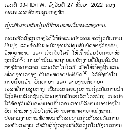
ເລກທີ 03-HD/TW, ລົງວັນທີ 27 ທັນວາ 2022 ຂອງ
ຄະນະເລຂາທິການສູນກາງພັກ.
ກ່ຽວກັບການຫັນປ່ຽນດິຈິຕອນພາຍໃນຂະແໜງການ.
ຄະນະຈັດຕັ້ງສູນກາງໄດ້ໃຫ້ຄໍາແນະນໍາສະເພາະກ່ຽວ​ກັບ​ການ
ປັບປຸງ ​ແລະຈັດສັນພະນັກງານ​ທີ່​ມີ​ຄຸນສົມບັດທາງ​ວິ​ຊາ​ຊີບ,
ວິທະຍາສາດ ​ແລະ ​ເຕັກ​ໂນ​ໂລ​ຊີ ​ໃຫ້​ເຂົ້າ​ຮ່ວມ​ໃນ​ຄະນະ​​ພັກ​
(3)
ທຸກ​ຂັ້ນ
; ການກໍານົດມາດຖານພະນັກງານທີ່ມີຄຸນສົມບັດ
ທາງວິທະຍາສາດ ແລະເຕັກໂນໂລຊີ ເພື່ອໃຫ້ທ້ອງຖິ່ນແລະ
(4)
ໜ່ວຍງານຕ່າງໆ ຜັນຂະຫຍາຍປະຕິບັດ
. ໄດ້ຕັ້ງໜ້າໃນ
ການຄົ້ນຄວ້າ, ພັດທະນາ ແລະ ລາຍງານຕໍ່ຄະນະ
ເລຂາທິການສູນກາງ ເພື່ອອອກລະບຽບການກ່ຽວກັບການນໍາ
ໃຊ້ແອັບພລິເຄຊັນຄູ່ມືສະມາຊິກພັກເອເລັກໂຕຣນິກ; ແນະນໍາ
ໃຫ້ທ້ອງຖິ່ນຜັນຂະຫຍາຍຂັ້ນຕອນການບໍລິຫານບາງຢ່າງໃນ
ພັກ ຜ່ານທາງເວັບໄຊຕ໌ບໍລິການສາທາລະນະແຫ່ງຊາດ.
ປະສານງານການພັດທະນາກົດລະບຽບກ່ຽວກັບລະດັບການ
ສະໜັບສະໜູນ ສໍາລັບຜູ້ຊ່ຽວຊານທີ່ເຮັດວຽກໃນຂົງເຂດການ