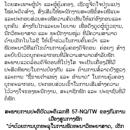
ໂດຍສະເພາະຜູ້ນຳ ແລະຜູ້ຄຸ້ມຄອງ, ເຊີດຊູຈິດໃຈປ່ຽນແປງ
ໃໝ່ປະດິດສ້າງ, ສົ່ງເສີມໃຫ້ພະນັກງານສະເໜີຂໍ້ສະເໜີແນະ
ແລະປະກອບສ່ວນສະເໜີຄວາມຄິດເຫັນໃຫ້ແກ່ອົງກອນແລະ
ບຸກຄົນ. ສ້າງກົນໄກແລະນະໂຍບາຍ ເພື່ອດຶງດູດຜູ້ຊ່ຽວຊານ,
ນັກວິທະຍາສາດ
ແລະ ພະນັກງານໜຸ່ມ ທີ່ມີຄວາມສາມາດ
ດ້ານເຕັກໂນໂລຊີ ໃຫ້ເຂົ້າຮ່ວມໃນການຄົ້ນຄວ້າ ແລະ
ພັດທະນາວິທີແກ້ໄຂດ້ານການຄຸ້ມຄອງດິຈິຕອນ. ຄ່ອຍໆ ສ້າງ
ລະບົບນິເວດບຸກຄະລາກອນທີ່ມີຄວາມສາມາດສຳລັບພັກ.
ສະພາບແວດລ້ອມດິຈິຕອນທີ່ໂປ່ງໃສ ຈະເປັນເຄື່ອງມືທີ່ມີ
ປະສິດທິພາບໃນການປ້ອງກັນ ແລະ ຕ້ານການສໍ້ລາດບັງຫຼວງ
ແລະການ "ຊື້ຂາຍຕຳແໜ່ງ ແລະ ອຳນາດ" ໃນການຄຸ້ມຄອງ
ບຸກຄະລາກອນ, ປະກອບສ່ວນເຂົ້າໃນການເສີມສ້າງຄວາມ
ໄວ້ວາງໃຈຂອງພະນັກງານ, ສະມາຊິກພັກ
ແລະ ປະຊາຊົນທີ່ມີ
ຕໍ່ພັກ.
ສະພາບການປະຕິບັດມະຕິເລກທີ
57-NQ/TW
ຂອງກົມການ
ເມືອງສູນກາງພັກ
“ວ່າດ້ວຍການບຸກທະລຸໃນການພັດທະນາວິທະຍາສາດ
,
ເຕັກ