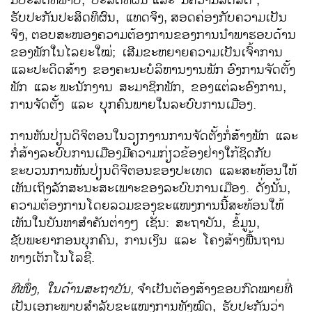
ຮັບປະກັນປະສິດທິຜົນ, ແທດຈິງ,
ສອດຄ່ອງກັບຄວາມເປັນ
ຈິງ,
ຕອບສະໜອງຄວາມຕ້ອງການຂອງການນຳພາຮອບດ້ານ
ຂອງພັກໃນໄລຍະໃໝ່; ເສີມຂະຫຍາຍຄວາມເປັນເຈົ້າການ
ແລະປະດິດສ້າງ ຂອງຄະນະບໍລິຫານງານພັກ
ອົງການຈັດຕັ້ງ
ພັກ ແລະ
ພະນັກງານ ສະມາຊິກພັກ, ຂອງແຕ່ລະອົງການ,
ການຈັດຕັ້ງ ແລະ ບຸກຄົນພາຍໃນລະບົບການເມືອງ.
ການຫັນປ່ຽນດິຈິຕອນໃນວຽກງານການຈັດຕັ້ງກໍ່ສ້າງພັກ ແລະ
ກໍ່ສ້າງລະບົບການເມືອງມີຄວາມກ່ຽວຂ້ອງຢ່າງໃກ້ຊິດກັບ
ຂະບວນການຫັນປ່ຽນດິຈິຕອນຂອງປະເທດ ແລະສະທ້ອນໃຫ້
ເຫັນເຖິງລັກສະນະສະເພາະຂອງລະບົບການເມືອງ. ດັ່ງນັ້ນ,
ຄວາມຕ້ອງການໂດຍລວມຂອງຂະແໜງການນີ້ສະທ້ອນໃຫ້
ເຫັນໃນບັນຫາສຳຄັນຕ່າງໆ ເຊັ່ນ: ສະຖາບັນ, ຂໍ້ມູນ,
ຊັບພະຍາກອນບຸກຄົນ, ການເງິນ ແລະ ໂຄງສ້າງພື້ນຖານ
ທາງເຕັກໂນໂລຊີ.
ທີໜຶ່ງ
,
ໃນດ້ານສະຖາບັນ
,
ຈຳເປັນຕ້ອງສ້າງຂອບກົດໝາຍທີ່
ເປັນເອກະພາບສຳລັບຂະແໜງການທັງໝົດ, ຮັບປະກັນວ່າ