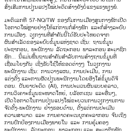
ສົ່ງເສີມການປ່ຽນແປງໃໝ່ປະດິດສ້າງຍັງບໍ່ແຂງແຮງພຽງພໍ.
ມະຕິເລກທີ 57-NQ/TW ຂອງກົມການເມືອງສູນກາງພັກເປີດ
ໂອກາດໃໝ່ຫຼາຍຢ່າງໃຫ້ແກ່ການກໍ່ສ້າງພັກ ແລະກໍ່ສ້າງລະບົບ
ການເມືອງ. ວຽກງານທີ່ສຳຄັນນີ້ໄດ້ຮັບປະໂຫຍດຈາກ
ຜົນສຳເລັດຂອງລະບົບຂໍ້ມູນແຫ່ງຊາດ
ເຊັ່ນ: ຖານຂໍ້ມູນ
ປະຊາກອນ, ພະນັກງານ ລັດຖະກອນ ພາລະກອນ
ສະມາຊິກ
ພັກ... ນີ້ແມ່ນພື້ນຖານສຳຄັນສຳລັບການສ້າງຖານຂໍ້ມູນທີ່
ເຊື່ອມໂຍງກັນ ເຊິ່ງຮັບໃຊ້ໃຫ້ຂອດຕ່າງໆ ໃນວຽກງານ
ພະນັກງານ
ເຊັ່ນ: ການວາງແຜນ, ການປະເມີນ, ການ
ແຕ່ງຕັ້ງ
ແລະການຜັດປ່ຽນພະນັກງານໂດຍອີງໃສ່ຂໍ້ມູນດິຈິ
ຕອນ. ປັນຍາປະດິດ (AI), ການປະມວນຜົນແບບຄລາວ,
ການວິເຄາະຂໍ້ມູນຂະໜາດໃຫຍ່, ບລັອກເຊນ ແລະອື່ນໆ,
ເປີດໂອກາດໃນການປ່ຽນແປງໃໝ່ຂະບວນການວຽກງານການ
ຈັດຕັ້ງ-ພະນັກງານ ຢ່າງຮອບດ້ານ, ຕັ້ງແຕ່ການປະເມີນ
ຄວາມສາມາດ ແລະ ການຄາດຄະເນບຸກຄະລາກອນ ຈົນເຖິງ
ການປົກປ້ອງການເມືອງພາຍໃນ ແລະ ການຄຸ້ມຄອງ
ພະນັກງານ, ລັດຖະກອນ, ພາລະກອນ
ແລະ ສະມາຊິກພັກ.