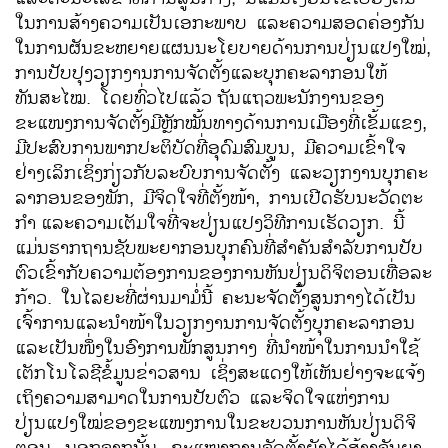
ໃນການສ້າງຄວາມເປັນເອກະພາບ ແລະຄວາມສອດຄ່ອງກັນ
ໃນການຜັນຂະຫຍາຍແຜນນະໂຍບາຍດ້ານການປ່ຽນແປງໃໝ່,
ການປັບປຸງວຽກງານການຈັດຕັ້ງແລະບຸກຄະລາກອນໃຫ້
ທັນສະໄໝ. ໂດຍທົ່ວໄປແລ້ວ
ຖັນແຖວພະນັກງານຂອງ
ຂະແໜງການຈັດຕັ້ງມີຫຼັກໝັ້ນທາງດ້ານການເມືອງທີ່ເຂັ້ມແຂງ,
ມີປະສົບການພາກປະຕິບັດທີ່ອຸດົມສົມບູນ, ມີຄວາມເຂົ້າໃຈ
ຢ່າງເລິກເຊິ່ງກ່ຽວກັບລະບົບການຈັດຕັ້ງ ແລະວຽກງານບຸກຄະ
ລາກອນຂອງພັກ, ມີຈິດໃຈທີ່ຕັ້ງໜ້າ, ການເປີດຮັບນະວັດຕະ
ກຳ
ແລະຄວາມເຕັມໃຈທີ່ຈະປ່ຽນແປງວິທີການເຮັດວຽກ. ນີ້
ແມ່ນຮາກຖານຊັບພະຍາກອນບຸກຄົນທີ່ສຳຄັນສຳລັບການປັບ
ຕົວເຂົ້າກັບຄວາມຕ້ອງການຂອງການຫັນປ່ຽນດິຈິຕອນເທື່ອລະ
ກ້າວ. ໃນໄລຍະທີ່ຜ່ານມາມໍ່ນີ້ ຄະນະຈັດຕັ້ງສູນກາງໄດ້ເປັນ
ເຈົ້າການແລະນຳໜ້າໃນວຽກງານການຈັດຕັ້ງບຸກຄະລາກອນ
ແລະເປັນໜຶ່ງໃນອົງການພັກສູນກາງ ທີ່ນຳໜ້າໃນການນຳໃຊ້
ເຕັກໂນໂລຊີຂໍ້ມູນຂ່າວສານ ເຊິ່ງສະແດງໃຫ້ເຫັນຢ່າງຈະແຈ້ງ
ເຖິງຄວາມສາມາດໃນການປັບຕົວ ແລະຈິດໃຈແຫ່ງການ
ປ່ຽນແປງໃໝ່ຂອງຂະແໜງການໃນຂະບວນການຫັນປ່ຽນດິຈິ
ຕອນ. ນອກຈາກນັ້ນ, ຂະແໜງການຈັດຕັ້ງຍັງໄດ້ສ້າງຈັນຍາ