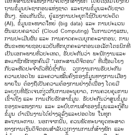
ເອກະສານຂະແໜງການຈັດຕັ້ງກໍ່ສ້າງພັກ ໂດຍເຊື່ອມໂຍງກັບ
ຖານຂໍ້ມູນປະຊາກອນແຫ່ງຊາດ ແລະຖານຂໍ້ມູນລະດັບຊາດ
ອື່ນໆ.
ພ້ອມກັນນັ້ນ, ຍູ້ແຮງການປະຍຸກໃຊ້ປັນຍາປະດິດ
(AI), ຂໍ້ມູນຂະໜາດໃຫຍ່ (big data) ແລະ ການປະມວນ
ຜົນແບບຄລາວດ໌ (Cloud Computing) ໃນການວາງແຜນ,
ການປະເມີນຜົນ
ແລະ ການຄາດຄະເນບຸກຄະລາກອນ; ການ
ຜັນຂະຫຍາຍຊອບແວບັນທຶກບຸກຄະລາກອນເອເລັກໂຕຣນິກທີ່
ເປັນເອກະພາບທົ່ວປະເທດ, ຮັບປະກັນວ່າ ພະນັກງານແລະ
ສະມາຊິກພັກທຸກຄົນມີ “ເອກະສານດິຈິຕອນ” ທີ່ເຊື່ອມໂຍງ
ກັບລະຫັດປະຈຳຕົວທີ່ບໍ່ຊ້ຳກັນ. ວຽກງານການຮັບປະກັນ
ຄວາມປອດໄພ ແລະຄວາມໝັ້ນຄົງຂອງຂໍ້ມູນທາງການເມືອງ
ພາຍໃນ ຕ້ອງຖືເປັນຄວາມຕ້ອງການຢ່າງຕໍ່ເນື່ອງ
ໂດຍມີ
ລະບຽບທີ່ຊັດເຈນກ່ຽວກັບການອະນຸຍາດ, ການຄວບຄຸມການ
ເຂົ້າເຖິງ
ແລະ ການເກັບຮັກສາຂໍ້ມູນ. ຮັບປະກັນວ່າສູນຂໍ້ມູນ
ຂອງຂະແໜງການ ແລະ ລະບົບການສຳຮອງຂໍ້ມູນແລະກູ້ຄືນ
ຂໍ້ມູນ ດຳເນີນງານໄດ້ຢ່າງລຸລົ່ງແລະປອດໄພ ໃນທຸກ
ສະຖານະການ. ນອກຈາກນັ້ນ, ຄວນພັດທະນາຍຸດທະສາດ
ທາງການເງິນດິຈິຕອນສຳລັບວຽກງານການກໍ່ສ້າງພັກ ແລະ