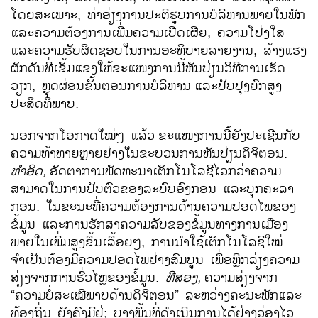
ໂດຍສະເພາະ, ທ່າອ່ຽງການປະຕິຮູບການບໍລິຫານພາຍໃນພັກ
ແລະຄວາມຕ້ອງການເພີ່ມຄວາມເປີດເຜີຍ, ຄວາມໂປ່ງໃສ
ແລະຄວາມຮັບຜິດຊອບໃນການອະທິບາຍລາຍງານ, ສ້າງແຮງ
ຜັກດັນທີ່ເຂັ້ມແຂງໃຫ້ຂະແໜງການນີ້ຫັນປ່ຽນວິທີການເຮັດ
ວຽກ, ຫຼຸດຜ່ອນຂັ້ນຕອນການບໍລິຫານ
ແລະປັບປຸງຍົກສູງ
ປະສິດທິພາບ.
ນອກຈາກໂອກາດໃໝ່ໆ ແລ້ວ
ຂະແໜງການນີ້ຍັງປະເຊີນກັບ
ຄວາມທ້າທາຍຫຼາຍຢ່າງໃນຂະບວນການຫັນປ່ຽນດິຈິຕອນ.
ທຳອິດ
,
ອັດຕາການພັດທະນາເຕັກໂນໂລຊີໄວກວ່າຄວາມ
ສາມາດໃນການປັບຕົວຂອງລະບົບອົງກອນ ແລະບຸກຄະລາ
ກອນ. ໃນຂະນະທີ່ຄວາມຕ້ອງການດ້ານຄວາມປອດໄພຂອງ
ຂໍ້ມູນ ແລະການຮັກສາຄວາມລັບຂອງຂໍ້ມູນທາງການເມືອງ
ພາຍໃນເພີ່ມສູງຂຶ້ນເລື້ອຍໆ, ການນຳໃຊ້ເຕັກໂນໂລຊີໃໝ່
ຈຳເປັນຕ້ອງມີຄວາມປອດໄພຢ່າງສົມບູນ ເພື່ອຫຼີກລ່ຽງຄວາມ
ສ່ຽງຈາກການຮົ່ວໄຫຼຂອງຂໍ້ມູນ.
ທີສອງ
,
ຄວາມສ່ຽງຈາກ
“ຄວາມບໍ່ສະເໝີພາບດ້ານດິຈິຕອນ” ລະຫວ່າງຄະນະພັກແລະ
ທ້ອງຖິ່ນ ຍັງຄົງມີຢູ່; ບາງພື້ນທີ່ດຳເນີນການໄດ້ຢ່າງວ່ອງໄວ