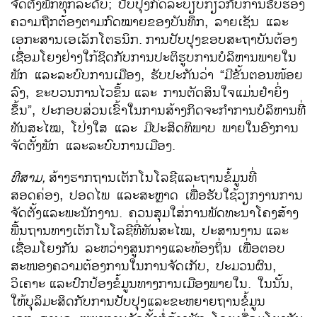
ຈັດຕັ້ງພັກທຸກລະດັບ; ປັບປຸງກົດລະບຽບກ່ຽວກັບການຮັບຮອງ
ຄວາມຖືກຕ້ອງຕາມກົດໝາຍຂອງບັນທຶກ, ລາຍເຊັນ ແລະ
ເອກະສານເອເລັກໂຕຣນິກ.
ການປັບປຸງຂອບສະຖາບັນຕ້ອງ
ເຊື່ອມໂຍງຢ່າງໃກ້ຊິດກັບການປະຕິຮູບການບໍລິຫານພາຍໃນ
ພັກ ແລະລະບົບການເມືອງ, ຮັບປະກັນວ່າ “ມີຂັ້ນຕອນໜ້ອຍ
ລົງ, ຂະບວນການໄວຂຶ້ນ
ແລະ ການຕັດສິນໃຈແມ່ນຢຳຍິ່ງ
ຂຶ້ນ”, ປະກອບສ່ວນເຂົ້າໃນການສ້າງກິດຈະກໍາການບໍລິຫານທີ່
ທັນສະໄໝ, ໂປ່ງໃສ ແລະ ມີປະສິດທິພາບ ພາຍໃນອົງການ
ຈັດຕັ້ງພັກ ແລະລະບົບການເມືອງ.
ທີສາມ
,
ສ້າງຮາກຖານເຕັກໂນໂລຊີແລະຖານຂໍ້ມູນທີ່
ສອດຄ່ອງ, ປອດໄພ ແລະສະຫຼາດ ເພື່ອຮັບໃຊ້ວຽກງານການ
ຈັດຕັ້ງແລະພະນັກງານ. ຄວນສຸມໃສ່ການພັດທະນາໂຄງສ້າງ
ພື້ນຖານທາງເຕັກໂນໂລຊີທີ່ທັນສະໄໝ, ປະສານງານ
ແລະ
ເຊື່ອມໂຍງກັນ ລະຫວ່າງສູນກາງແລະທ້ອງຖິ່ນ ເພື່ອຕອບ
ສະໜອງຄວາມຕ້ອງການໃນການຈັດເກັບ, ປະມວນຜົນ,
ວິເຄາະ
ແລະປົກປ້ອງຂໍ້ມູນທາງການເມືອງພາຍໃນ. ໃນນັ້ນ,
ໃຫ້ບຸລິມະສິດກັບການປັບປຸງແລະຂະຫຍາຍຖານຂໍ້ມູນ