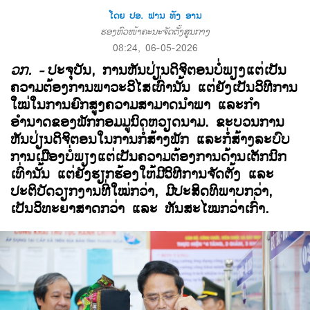
ໂດຍ ປອ. ຟານ ທັງ ອານ
ຮອງຫົວໜ້າຄະນະຈັດຕັ້ງສູນກາງ
08:24, 06-05-2026
ວກ.
-
ປະຈຸບັນ
,
ການຫັນປ່ຽນດິຈິຕອນບໍ່ພຽງແຕ່ເປັນ
ຄວາມຕ້ອງການພາວະວິໄສເທົ່ານັ້ນ ແຕ່ຍັງເປັນວິທີການ
ໃໝ່ໃນການຍົກສູງຄວາມສາມາດນຳພາ ແລະກຳ
ອຳນາດຂອງພັກກອມມູນິດຫວຽດນາມ. ຂະບວນການ
ຫັນປ່ຽນດິຈິຕອນໃນການກໍ່ສ້າງພັກ ແລະກໍ່ສ້າງລະບົບ
ການເມືອງບໍ່ພຽງແຕ່ເປັນຄວາມຕ້ອງການດ້ານເຕັກນິກ
ເທົ່ານັ້ນ ແຕ່ຍັງຮຽກຮ້ອງໃຫ້ມີວິທີການຈັດຕັ້ງ ແລະ
ປະຕິບັດວຽກງານທີ່ໃໝ່ກວ່າ
,
ມີປະສິດທິພາບກວ່າ
,
ເປັນວິທະຍາສາດກວ່າ ແລະ ທັນສະໄໝກວ່າເກົ່າ.