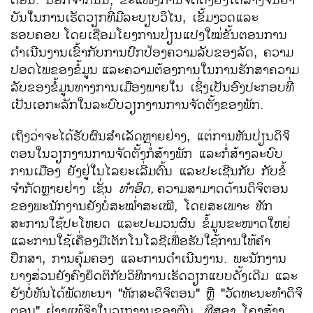
ບັນໃນການເຮັດວຽກທີ່ມີລະບຽບວິໄນ, ເຂັ້ມງວດແລະ
ຮອບຄອບ
ໂດຍເຊື່ອມໂຍງການປ່ຽນແປງໃໝ່ຂັ້ນຕອນການ
ດຳເນີນງານເຂົ້າກັບການປົກປ້ອງຄວາມລັບຂອງລັດ, ຄວາມ
ປອດໄພຂອງຂໍ້ມູນ
ແລະຄວາມຕ້ອງການໃນການຮັກສາຄວາມ
ລັບຂອງຂໍ້ມູນທາງການເມືອງພາຍໃນ ເຊິ່ງເປັນອົງປະກອບທີ່
ເປັນເອກະລັກໃນລະບົບວຽກງານການຈັດຕັ້ງຂອງພັກ.
ເຖິງວ່າຈະໄດ້ຮັບຜົນສຳເລັດຫຼາຍຢ່າງ, ແຕ່ການຫັນປ່ຽນດິຈິ
ຕອນໃນວຽກງານການຈັດຕັ້ງກໍ່ສ້າງພັກ ແລະກໍ່ສ້າງລະບົບ
ການເມືອງ ຍັງຢູ່ໃນໄລຍະເລີ່ມຕົ້ນ ແລະປະເຊີນກັບ ກັບຂໍ້
ຈຳກັດຫຼາຍຢ່າງ ເຊັ່ນ
ທຳອິດ
,
ຄວາມສາມາດດ້ານດິຈິຕອນ
ຂອງພະນັກງານຍັງບໍ່ສະໝໍ່າສະເໝີ, ໂດຍສະເພາະ ທັກ
ສະການໃຊ້ປະໂຫຍດ ແລະປະມວນຜົນ ຂໍ້ມູນຂະໜາດໃຫຍ່
ແລະການໃຊ້ເຄື່ອງມືເຕັກໂນໂລຊີເພື່ອຮັບໃຊ້ການໃຫ້ຄໍາ
ປຶກສາ, ການຄຸ້ມຄອງ ແລະການດໍາເນີນງານ. ພະນັກງານ
ບາງສ່ວນຍັງຄົງຍຶດຕິກັບວິທີການເຮັດວຽກແບບດັ້ງເດີມ ແລະ
ຍັງບໍ່ທັນໄດ້ພັດທະນາ "ທັກສະດິຈິຕອນ" ຫຼື "ວັດທະນະທໍາດິຈິ
ຕອນ" ຢ່າງແທ້ຈິງໃນວຽກງານຂອງຕົນ.
ທີສອງ
,
ໂຄງສ້າງ