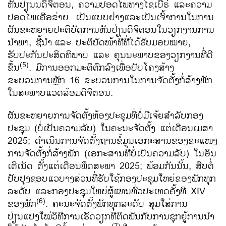
ຫັນປ່ຽນນດິຈິຕອນ, ຄວາມປອດໄພທາງໄຊເບີຣ໌ ແລະຄວາມ
ປອດໄພເຄືອຂ່າຍ. ເປັນແບບຢ່າງແລະເປັນເຈົ້າການໃນການ
ຜັນຂະຫຍາຍປະຕິບັດການຫັນປ່ຽນດິຈິຕອນໃນວຽກງານການ
ນໍາພາ, ຊີ້ນຳ
ແລະ ປະຕິບັດໜ້າທີ່ທີ່ໄດ້ຮັບມອບໝາຍ,
ຮັບປະກັນປະສິດທິພາບ ແລະ ຄຸນນະພາບຂອງວຽກງານທີ່ດີ
(5)
ຂຶ້ນ
. ມີການອອກມະຕິຕົກລົງເພື່ອປັບໂຄງສ້າງ
ຂະບວນການຫຼັກ 16 ຂະບວນການໃນການຈັດຕັ້ງກໍ່ສ້າງພັກ
ໃນສະພາບແວດລ້ອມດິຈິຕອນ.
ຜັນຂະຫຍາຍການຈັດຕັ້ງຫ້ອງປະຊຸມທີ່ບໍ່ມີເຈ້ຍສຳລັບກອງ
ປະຊຸມ (ບໍ່ເປັນຄວາມລັບ) ໃນຄະນະຈັດຕັ້ງ ແຕ່ເດືອນເມສາ
2025; ດຳເນີນການຈັດຕັ້ງຖານຂໍ້ມູນເອກະສານຂອງຂະແໜງ
ການຈັດຕັ້ງກໍ່ສ້າງພັກ (ເອກະສານທີ່ບໍ່ເປັນຄວາມລັບ) ໃນອິນ
ເຕີເນັດ ຕັ້ງແຕ່ເດືອນພຶດສະພາ 2025; ພ້ອມກັນນັ້ນ, ສືບຕໍ່
ປັບປຸງຊອບແວບາງສ່ວນທີ່ຮັບໃຊ້ກອງປະຊຸມໃຫຍ່ຂອງພັກທຸກ
ລະດັບ ແລະກອງປະຊຸມໃຫຍ່ຜູ້ແທນທົ່ວປະເທດຄັ້ງທີ XIV
(6)
ຂອງພັກ
. ຄະນະຈັດຕັ້ງພັກທຸກລະດັບ ສຸມໃສ່ການ
ປ່ຽນແປງໃໝ່ວິທີການເຮັດວຽກທີ່ຕິດພັນກັບການຊຸກຍູ້ການນຳ