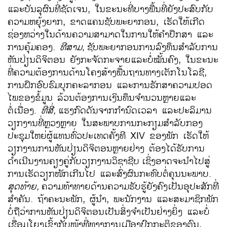
ແລະບັນລຸຜົນທີ່ຊັດເຈນ, ໃນຂະນະທີ່ບາງພື້ນທີ່ຍັງປະສົບກັບ
ຄວາມຫຍຸ້ງຍາກ, ຂາດແຄນຊັບພະຍາກອນ, ເຮັດໃຫ້ເກີດ
ຊ່ອງຫວ່າງໃນດ້ານຄວາມສາມາດໃນການໃຫ້ຄຳປຶກສາ ແລະ
ການຄຸ້ມຄອງ.
ທີສາມ
,
ຊັບພະຍາກອນການລົງທຶນສຳລັບການ
ຫັນປ່ຽນດິຈິຕອນ ຍັງກະຈັດກະຈາຍແລະບໍ່ໝັ້ນຄົງ, ໃນຂະນະ
ທີ່ຄວາມຕ້ອງການດ້ານໂຄງສ້າງພື້ນຖານທາງເຕັກໂນໂລຊີ,
ການຝຶກອົບຮົມບຸກຄະລາກອນ ແລະການຮັກສາຄວາມປອດ
ໄພຂອງຂໍ້ມູນ ລ້ວນຕ້ອງການເງິນທຶນຈຳນວນຫຼາຍແລະ
ຕໍ່ເນື່ອງ.
ທີສີ່
,
ແຮງກົດດັນຈາກກຳນົດເວລາ ແລະປະລິມານ
ວຽກງານທີ່ຫຼວງຫຼາຍ ໃນສະພາບການກະກຽມສຳລັບກອງ
ປະຊຸມໃຫຍ່ຜູ້ແທນທົ່ວປະເທດຄັ້ງທີ XIV ຂອງພັກ ເຮັດໃຫ້
ວຽກງານການຫັນປ່ຽນດິຈິຕອນຫຼາຍຢ່າງ ຕ້ອງໄດ້ຮັບການ
ດຳເນີນງານຄຽງຄູ່ກັບວຽກງານວິຊາຊີບ
ເຊິ່ງອາດຈະນຳໄປສູ່
ການເຮັດວຽກໜັກເກີນໄປ ແລະສົ່ງຜົນກະທົບຕໍ່ຄຸນນະພາບ.
ສຸດທ້າຍ
,
ຄວາມທ້າທາຍດ້ານຄວາມຮັບຮູ້ຍັງຄົງເປັນອຸປະສັກທີ່
ສຳຄັນ. ຖ້າຄະນະພັກ, ຜູ້ນຳ, ພະນັກງານ ແລະສະມາຊິກພັກ
ບໍ່ຖືວ່າການຫັນປ່ຽນດິຈິຕອນເປັນສິ່ງຈຳເປັນຢ່າງຍິ່ງ ແລະບໍ່
ເຊື່ອມໂຍງເຂົ້າກັບໜ້າທີ່ທາງການເມືອງປົກກະຕິຂອງຕົນ,