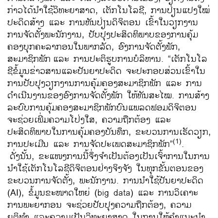
ກ່າວໄດ້ນຳໃຊ້ວິທະຍາສາດ, ເຕັກໂນໂລຊີ, ການປ່ຽນແປງໃໝ່
ປະດິດສ້າງ ແລະ ການຫັນປ່ຽນດິຈິຕອນ ເຂົ້າໃນວຽກງານ
ການຈັດຕັ້ງພະນັກງານ, ປັບປຸງປະສິດທິພາບຂອງການຄຸ້ມ
ຄອງບຸກຄະລາກອນໃນພາກລັດ, ອົງການຈັດຕັ້ງພັກ,
ສະມາຊິກພັກ
ແລະ ການປະຕິຮູບການບໍລິຫານ. “ເຕັກໂນໂລ
ຊີຂໍ້ມູນຂ່າວສານແລະປັນຍາປະດິດ ຈະປະກອບສ່ວນເຂົ້າໃນ
ການປັບປຸງວຽກງານການຄຸ້ມຄອງສະມາຊິກພັກ ແລະ ການ
ດຳເນີນງານຂອງອົງການຈັດຕັ້ງພັກ ໃຫ້ທັນສະໄໝ. ການສ້າງ
ລະບົບການຄຸ້ມຄອງສະມາຊິກພັກບົນແພລດຟອມດິຈິຕອນ
ຈະຊ່ວຍເພີ່ມຄວາມໂປ່ງໃສ, ຄວາມຖືກຕ້ອງ ແລະ
ປະສິດທິພາບໃນການຄຸ້ມຄອງບັນທຶກ, ຂະບວນການເຮັດວຽກ,
(1)
ການປະເມີນ ແລະ ການຈັດປະເພດສະມາຊິກພັກ”
.
ດັ່ງນັ້ນ, ຂະແໜງການນີ້ຈຶ່ງຈຳເປັນຕ້ອງເປັນເຈົ້າການໃນການ
ນຳໃຊ້ເຕັກໂນໂລຊີດິຈິຕອນຢ່າງຈິງຈັງ ໃນທຸກຂັ້ນຕອນຂອງ
ຂະບວນການຈັດຕັ້ງ, ພະນັກງານ. ການນຳໃຊ້ປັນຍາປະດິດ
(AI), ຂໍ້ມູນຂະໜາດໃຫຍ່ (big data) ແລະ ການວິເຄາະ
ການພະຍາກອນ ຈະຊ່ວຍປັບປຸງຄວາມຖືກຕ້ອງ, ຄວາມ
ຍຸຕິທຳ ແລະຄວາມເປັນວິທະຍາສາດ ໃນການໃຫ້ຄຳແນະນຳ