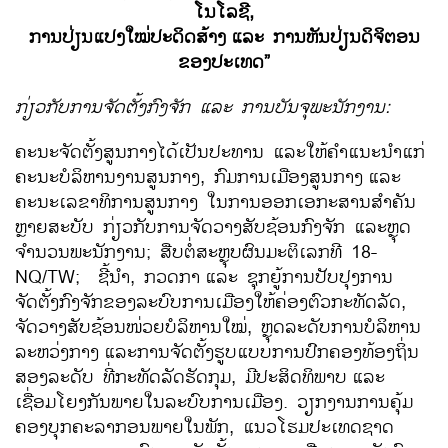
ໂນໂລຊີ
,
ການປ່ຽນແປງໃໝ່ປະດິດສ້າງ
ແລະ ການຫັນປ່ຽນດິຈິຕອນ
ຂອງປະເທດ”
ກ່ຽວກັບການຈັດຕັ້ງກົງຈັກ ແລະ ການບັນຈຸພະນັກງານ:
ຄະນະຈັດຕັ້ງສູນກາງໄດ້ເປັນປະທານ ແລະໃຫ້ຄໍາແນະນໍາແກ່
ຄະນະບໍລິຫານງານສູນກາງ, ກົມການເມືອງສູນກາງ
ແລະ
ຄະນະເລຂາທິການສູນກາງ ໃນການອອກເອກະສານສໍາຄັນ
ຫຼາຍສະບັບ ກ່ຽວກັບການຈັດວາງສັບຊ້ອນກົງຈັກ ແລະຫຼຸດ
ຈຳນວນພະນັກງານ; ສືບຕໍ່ສະຫຼຸບຜົນມະຕິເລກທີ 18-
NQ/TW;
ຊີ້ນໍາ, ກວດກາ
ແລະ ຊຸກຍູ້ການປັບປຸງການ
ຈັດຕັ້ງກົງຈັກຂອງລະບົບການເມືອງໃຫ້ຄ່ອງຕົວກະທັດລັດ,
ຈັດວາງສັບຊ້ອນໜ່ວຍບໍລິຫານໃໝ່, ຫຼຸດລະດັບການບໍລິຫານ
ລະຫວ່ງກາງ
ແລະການຈັດຕັ້ງຮູບແບບການປົກຄອງທ້ອງຖິ່ນ
ສອງລະດັບ ທີ່ກະທັດລັດຮັດກຸມ, ມີປະສິດທິພາບ
ແລະ
ເຊື່ອມໂຍງກັນພາຍໃນລະບົບການເມືອງ. ວຽກງານການຄຸ້ມ
ຄອງບຸກຄະລາກອນພາຍໃນພັກ, ແນວໂຮມປະເທດຊາດ