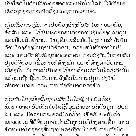
ເຂົ້າໃຈດີໃນດ້ານວິທະຍາສາດແລະເຕັກໂນໂລຊີ ໃຫ້ເຂົ້າມາ
ເຮັດວຽກງານການຈັດຕັ້ງແລະບຸກຄະລາກອນ.
ກ່ຽວກັບການເງິນ
,
ຈຳເປັນຕ້ອງສ້າງກົນໄກໃນການລະດົມ,
ຈັດສັນ ແລະ ໃຊ້ຊັບພະຍາກອນທາງການເງິນຢ່າງຍືດຫຍຸ່ນ
ແລະມີປະສິດທິພາບ, ໃຫ້ບຸລິມມະສິດກັບໂຄງການສຳຄັນໃນ
ດ້ານໂຄງສ້າງພື້ນຖານດິຈິຕອນ, ຄວາມໝັ້ນຄົງທາງໄຊເບີ
ແລະ ການຝຶກອົບຮົມບຸກຄະລາກອນ.
ການລົງທຶນໃນການຫັນ
ປ່ຽນດິຈິຕອນ ເພື່ອການກໍ່ສ້າງພັກ ແລະກໍ່ສ້າງລະບົບການ
ເມືອງນັ້ນ ບໍ່ພຽງແຕ່ເປັນຄ່າໃຊ້ຈ່າຍດ້ານເຕັກໂນໂລຊີເທົ່ານັ້ນ
ແຕ່ຄວນຖືກຖືວ່າເປັນການລົງທຶນໃນການປ່ຽນແປງໃໝ່
ວິທີການນຳພາ ແລະ ການກຳອຳນາດຂອງພັກ.
ກ່ຽວກັບໂຄງສ້າງພື້ນຖານເຕັກໂນໂລຊີ
,
ຈຳເປັນຕ້ອງ
ພັດທະນາລະບົບເຕັກໂນໂລຊີຂໍ້ມູນຂ່າວສານທີ່ຄົບຊຸດ, ປອດ
ໄພ ແລະ ມີຄວາມສາມາດເປີດກວ້າງ ເພື່ອຮັບປະກັນວ່າ
ແພລດຟອມທີດິຈິຕອນຈະດຳເນີນງານໄດ້ຢ່າງລາບລື່ນ. ການ
ພັດທະນາໂຄງສ້າງພື້ນຖານຕ້ອງເຊື່ອມໂຍງກັບການກຳນົດ