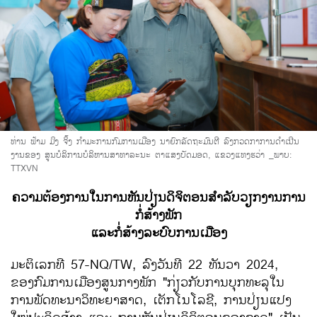
ທ່ານ ຟ້າມ ມິງ ຈິ໊ງ ກຳມະການກົມການເມືອງ ນາຍົກລັດຖະມົນຕີ ລົງກວດກາການດຳເນີນ
ງານຂອງ ສູນບໍລິການບໍລິຫານສາທາລະນະ ຕາແສງບັດມອດ, ແຂວງແທງຮວ່າ
_ພາບ:
TTXVN
ຄວາມຕ້ອງການໃນການຫັນປ່ຽນດິຈິຕອນສຳລັບວຽກງານການ
ກໍ່ສ້າງພັກ
ແລະກໍ່ສ້າງລະບົບການເມືອງ
ມະຕິເລກທີ 57-NQ/TW, ລົງວັນທີ 22 ທັນວາ 2024,
ຂອງກົມການເມືອງສູນກາງພັກ "ກ່ຽວກັບການບຸກທະລຸໃນ
ການພັດທະນາວິທະຍາສາດ, ເຕັກໂນໂລຊີ, ການປ່ຽນແປງ