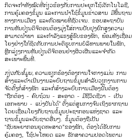
ກິດຈະກຳທັງໝົດທີ່ກ່ຽວຂ້ອງກັບການປະຍຸກໃຊ້ເຕັກໂນໂລຊີ,
ການຄຸ້ມຄອງຂໍ້ມູນ
ແລະການນຳໃຊ້ຂໍ້ມູນຂ່າວສານ ມີພື້ນຖານ
ທາງການເມືອງ ແລະກົດໝາຍທີ່ຊັດເຈນ. ຂອບສະຖາບັນ
ການຫັນປ່ຽນດິຈິຕອນຕ້ອງມຸ່ງໃສ່ການປັບປຸງຍົກສູງຄວາມ
ສາມາດນຳພາ ແລະກຳລັງແຮງສູ້ຮົບຂອງພັກ, ພ້ອມທັງເຊື່ອມ
ໂຍງຢ່າງໃກ້ຊິດກັບການປະຕິຮູບການບໍລິຫານພາຍໃນພັກ,
ຫຼີກລ່ຽງການຫັນປ່ຽນດິຈິຕອນຢ່າງຜິວເຜີນແລະຈຳກັດ
ສະເພາະພື້ນທີ່.
ກ່ຽວກັບຂໍ້ມູນ
,
ຄວາມຮຽກຮ້ອງຕ້ອງການໃຈກາງແມ່ນ ການ
ສ້າງແລະດຳເນີນງານລະບົບຖານຂໍ້ມູນສຳລັບວຽກງານການ
ຈັດຕັ້ງກໍ່ສ້າງພັກ ແລະກໍ່ສ້າງລະບົບການເມືອງນັ້ນຕ້ອງ
“ຖືກຕ້ອງ - ຄົບຖ້ວນ - ສະອາດ - ມີຊີວິດຊີວາ - ເປັນ
ເອກະພາບ - ແບ່ງປັນໄດ້”
ຕັ້ງແຕ່ສູນກາງຈົນເຖິງຮາກຖານ
ໂດຍເຊື່ອມໂຍງກັບຖານຂໍ້ມູນປະຊາກອນແຫ່ງຊາດ ແລະ
ຖານຂໍ້ມູນລະດັບຊາດອື່ນໆ. ຂໍ້ມູນຕ້ອງຖືເປັນ
“ຊັບພະຍາກອນຍຸດທະສາດ
ຂອງພັກ, ຕ້ອງໄດ້ຮັບການ
”
ຄຸ້ມຄອງ, ໃຊ້ປະໂຫຍດ
ແລະ ຮັກສາຄວາມປອດໄພຕາມ