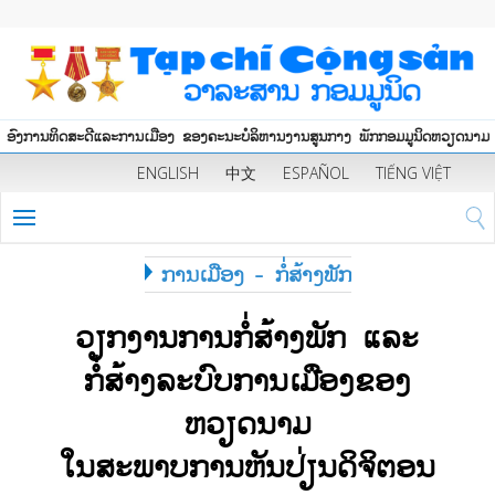
ອົງການທິດສະດີແລະການເມືອງ ຂອງຄະນະບໍລິຫານງານສູນກາງ ພັກກອມມູນິດຫວຽດນາມ
ENGLISH
中文
ESPAÑOL
TIẾNG VIỆT
ການເມືອງ - ກໍ່ສ້າງພັກ
ວຽກງານການກໍ່ສ້າງພັກ ແລະ
ກໍ່ສ້າງລະບົບການເມືອງຂອງ
ຫວຽດນາມ
ໃນສະພາບການຫັນປ່ຽນດິຈິຕອນ