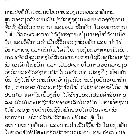
ການປະຕິບັດແຜນນະໂຍບາຍຂອງຄະນະເລຂາທິການ
ສູນກາງກ່ຽວກັບການປັບປຸງຍົກສູງຄຸນນະພາບຂອງອົງການ
ຈັດຕັ້ງພັກຂັ້ນຮາກຖານ ແລະສະມາຊິກພັກ ໃນສະພາບການ
ໃໝ່, ທົ່ວຂະແໜງການໄດ້ຍູ້ແຮງການປ່ຽນແປງໃໝ່ດ້ານເນື້ອ
ໃນ ແລະວິທີການດຳເນີນຊີວິດຂອງໜ່ວຍພັກ
ແລະ ນໍາໃຊ້
ວິທະຍາສາດແລະເຕັກໂນໂລຊີໃນການຄຸ້ມຄອງສະມາຊິກພັກ.
ຄະນະຈັດຕັ້ງສູນກາງໄດ້ຜັນຂະຫຍາຍການໃຊ້ປື້ມຄູ່ມືສະມາຊິກ
ພັກເອເລັກໂຕຣນິກ ແລະ
ເປັນປະທານໃນການອອກລະບຽບ
(2)
ວ່າດ້ວຍລະຫັດອົງການພັກໃນລະບົບການເມືອງ
; ພ້ອມກັນ
ນັ້ນ ຍັງໄດ້ຊີ້ນໍາການຄົ້ນຄວ້າກ່ຽວກັບການປ່ຽນບັດສະມາຊິກ
ພັກ, ການອອກບັດສະມາຊິກພັກໃໝ່ ທີ່ມີຊິບຄິວອາຣ໌ໂຄ້ດ ທີ່
ປອດໄພ ແລະໃນເບື້ອງຕົ້ນ ໄດ້ສ້າງແພລດຟອມສຳລັບການ
ລະບຸຕົວຕົນສະມາຊິກພັກທາງເອເລັກໂຕຣນິກ. ຫຼາຍທ້ອງຖິ່ນ
ໄດ້ທົດລອງການດຳເນີນຊີວິດພັກອອນໄລນ໌ໃນຄະນະພັກ
ຮາກຖານ, ໜ່ວຍພັກທີ່ມີລັກສະນະພິເສດ ຫຼື ໃນ
ສະຖານະການພິເສດ ແລະການດຳເນີນຊີວິດພັກໂດຍກຸ່ມພັກ
ໃນໜ່ວຍພັກທີ່ມີສະມາຊິກພັກຈຳນວນຫຼາຍ ຕາມຄໍາແນະນໍາ