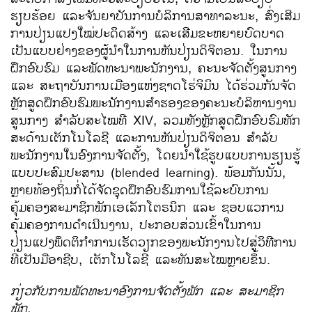
ຮຽບຮ້ອຍ ແລະຈັນຍາບັນການບໍລິການສາທາລະນະ, ສົ່ງເສີມ
ການປ່ຽນແປງໃໝ່ປະດິດສ້າງ ແລະເສີມຂະຫຍາຍບົດບາດ
ເປັນແບບຢ່າງຂອງຜູ້ນຳໃນການຫັນປ່ຽນດິຈິຕອນ. ໃນການ
ຝຶກອົບຮົມ ແລະພັດທະນາພະນັກງານ, ຄະນະຈັດຕັ້ງສູນກາງ
ແລະ ສະຖາບັນການເມືອງແຫ່ງຊາດໂຮ່ຈິມິນ ໄດ້ຮ່ວມກັນຈັດ
ຫຼັກສູດຝຶກອົບຮົມພະນັກງານສຳຮອງຂອງຄະນະບໍລິຫານງານ
ສູນກາງ ສຳລັບສະໄໝທີ XIV, ລວມທັງຫຼັກສູດຝຶກອົບຮົມທັກ
ສະດ້ານເຕັກໂນໂລຊີ ແລະການຫັນປ່ຽນດິຈິຕອນ ສຳລັບ
ພະນັກງານໃນອົງການຈັດຕັ້ງ, ໂດຍນຳໃຊ້ຮູບແບບການຮຽນຮູ້
ແບບປະສົມປະສານ (blended learning).
ພ້ອມກັນນັ້ນ,
ຫຼາຍທ້ອງຖິ່ນກໍ່ໄດ້ຈັດຊຸດຝຶກອົບຮົມການໃຊ້ລະບົບການ
ຄຸ້ມຄອງສະມາຊິກພັກເອເລັກໂຕຣນິກ ແລະ ຊອບແວການ
ຄຸ້ມຄອງການດຳເນີນງານ, ປະກອບສ່ວນເຂົ້າໃນການ
ປ່ຽນແປງພຶດຕິກຳການເຮັດວຽກຂອງພະນັກງານໄປສູ່ວິທີການ
ທີ່ເປັນມືອາຊີບ, ເຕັກໂນໂລຊີ ແລະທັນສະໄໝຫຼາຍຂຶ້ນ.
ກ່ຽວກັບການພັດທະນາອົງການຈັດຕັ້ງພັກ ແລະ ສະມາຊິກ
ພັກ.