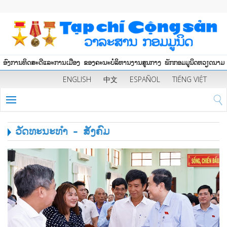
ອົງການທິດສະດີແລະການເມືອງ ຂອງຄະນະບໍລິຫານງານສູນກາງ ພັກກອມມູນິດຫວຽດນາມ
ENGLISH
中文
ESPAÑOL
TIẾNG VIỆT
ວັດທະນະທຳ - ສັງຄົມ