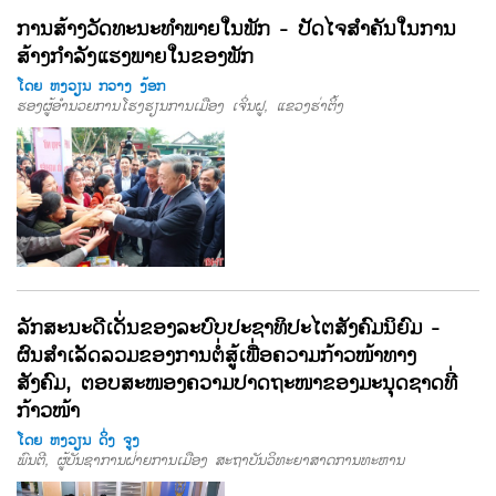
ການສ້າງວັດທະນະທຳພາຍໃນພັກ - ປັດໄຈສຳຄັນໃນການ
ສ້າງກຳລັງແຮງພາຍໃນຂອງພັກ
ໂດຍ ຫງວຽນ ກວາງ ງ້ອກ
ຮອງຜູ້ອຳນວຍການໂຮງຮຽນການເມືອງ ເຈິ່ນຝູ, ແຂວງຮ່າຕິ້ງ
ລັກສະນະດີເດັ່ນຂອງລະບົບປະຊາທິປະໄຕສັງຄົມນິຍົມ -
ຜົນສຳເລັດລວມຂອງການຕໍ່ສູ້ເພື່ອຄວາມກ້າວໜ້າທາງ
ສັງຄົມ, ຕອບສະໜອງຄວາມປາດຖະໜາຂອງມະນຸດຊາດທີ່
ກ້າວໜ້າ
ໂດຍ ຫງວຽນ ດິ່ງ ຈູງ
ພົນຕີ, ຜູ້ບັນຊາການຝ່າຍການເມືອງ ສະຖາບັນວິທະຍາສາດການທະຫານ