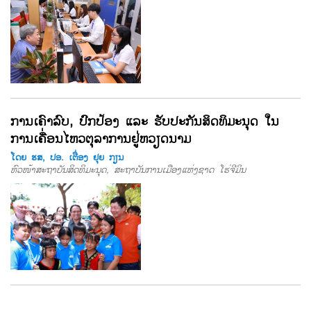
ການເຄົາລົບ, ປົກປ້ອງ ແລະ ຮັບປະກັນສິດທິມະນຸດ ໃນ
ການເຄື່ອນໄຫວຕຸລາການຢູ່ຫວຽດນາມ
ໂດຍ ຮສ, ປອ. ເຕື່ອງ ຢຸຍ ກຽນ
ຫົວໜ້າສະຖາບັນສິດທິມະນຸດ, ສະຖາບັນການເມືອງແຫ່ງຊາດ ໂຮ່ຈີມິນ