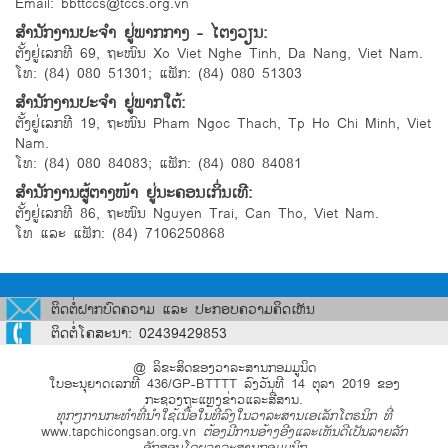
Email: bbttccs@tccs.org.vn
ສຳນັກງານປະຈຳ ຢູ່ພາກກາງ - ໄຕງວຽນ:
ຕັ້ງຢູ່ເລກທີ 69, ຖະໜົນ Xo Viet Nghe Tinh, Da Nang, Viet Nam.
ໂທ: (84) 080 51301; ແຟັກ: (84) 080 51303
ສຳນັກງານປະຈຳ ຢູ່ພາກໃຕ້:
ຕັ້ງຢູ່ເລກທີ 19, ຖະໜົນ Pham Ngoc Thach, Tp Ho Chi Minh, Viet
Nam.
ໂທ: (84) 080 84083; ແຟັກ: (84) 080 84081
ສຳນັກງານຜູ້ຕາງໜ້າ ຢູ່ນະຄອນເກິ່ນເທີ:
ຕັ້ງຢູ່ເລກທີ 86, ຖະໜົນ Nguyen Trai, Can Tho, Viet Nam.
ໂທ ແລະ ແຟັກ: (84) 7106250868
ຕິດຕໍ່ຝາກບົດຄວາມ ແລະ ປະກອບຄວາມຄິດເຫັນ
ຕິດຕໍ່ໂຄສະນາ: 02439429853
@ ລິຂະສິດຂອງວາລະສານກອມມູນິດ
ໃບອະນຸຍາດເລກທີ 436/GP-BTTTT ລົງວັນທີ 14 ຕຸລາ 2019 ຂອງ
ກະຊວງຖະແຫຼງຂ່າວແລະສື່ສານ.
ທຸກໆການກະທຳທີ່ນຳໃຊ້ເນື້ອໃນທີ່ລົງໃນວາລະສານເອເລັກໂຕຣນິກ ທີ່
www.tapchicongsan.org.vn
ຕ້ອງມີການອ້າງອີງແລະເຫັນດີເປັນລາຍລັກ
ອັກສອນໂດຍວາລະສານກອມມູນິກ