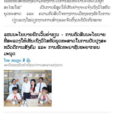
ເພື່ອຕອບສະໜອງຄວາມຕ້ອງການໃນການພັດທະນາປະເທດໃນຍຸກ
ສະໄໝໃໝ່” ເປັນການພິສູດໃຫ້ເຫັນຢ່າງຈະແຈ້ງເຖິງວິໄສທັດ
ຍຸດທະສາດ ແລະ ຄວາມຕັດສິນໃຈທາງການເມືອງຂອງພັກໃນການ
ປ່ຽນແປງໃໝ່ວຽກງານການສ້າງແລະຈັດຕັ້ງປະຕິບັດກົດໝາຍ
ແຜນນະໂຍບາຍຍົກເວັ້ນຄ່າຮຽນ - ການຕັດສິນນະໂຍບາຍ
ທີ່ສະແດງໃຫ້ເຫັນເຖິງວິໄສທັດຍຸດທະສາດໃນການປັບປຸງສະ
ຫວັດດີການສັງຄົມ ແລະ ການພັດທະນາຊັບພະຍາກອນ
ມະນຸດ
ໂດຍ ຫງວຽນ ສີ ຢຸ໊ງ
ອະດີດຮອງຫົວໜ້າຫ້ອງວ່າການສະພາແຫ່ງຊາດ