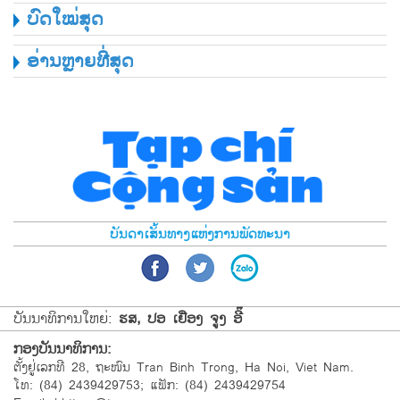
ບົດໃໝ່ສຸດ
ອ່ານຫຼາຍທີ່ສຸດ
ບັນດາເສັ້ນທາງແຫ່ງການພັດທະນາ
ບັນນາທິການໃຫຍ່:
ຮສ, ປອ ເຢືອງ ຈູງ ອີ໊
ກອງບັນນາທິການ:
ຕັ້ງຢູ່ເລກທີ 28, ຖະໜົນ Tran Binh Trong, Ha Noi, Viet Nam.
ໂທ: (84) 2439429753; ແຟັກ: (84) 2439429754