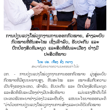
ການປ່ຽນແປງໃໝ່ວຽກງານການອອກກົດໝາຍ, ສ້າງລະບົບ
ກົດໝາຍທີ່ທັນສະໄໝ ເຊິ່ງເຄົາລົບ, ຮັບປະກັນ ແລະ
ປົກປ້ອງສິດທິມະນຸດ ແລະສິດທິພົນລະເມືອງ ຢ່າງມີ
ປະສິດທິພາບ
ໂດຍ ປອ. ເຈືອງ ຮົ່ງ ກວາງ
ສະມາຄົມທະນາຍຄວາມນະຄອນຮ່າໂນ້ຍ
ວກ. - ການປ່ຽນແປງໃໝ່ວຽກງານການອອກກົດໝາຍ ມຸ່ງສູ່ລະບົບ
ກົດໝາຍທີ່ມີຄຸນນະພາບສູງ, ທັນສະໄໝ ແລະ ເໝາະສົມກັບຄວາມ
ເປັນຈິງຂອງປະເທດ, ເຄົາລົບ, ຮັບປະກັນ ແລະ ປົກປ້ອງສິດທິມະນຸດ
ແລະສິດທິພົນລະເມືອງຢ່າງມີປະສິດທິພາບ ແມ່ນແຮງຜັກດັນໃຫ້
ປະເທດພັດທະນາຢ່າງວ່ອງໄວແລະຍືນຍົງ. ແຜນນະໂຍບາຍອອກມະຕິ
“ວ່າດ້ວຍການປ່ຽນແປງໃໝ່ວຽກງານການສ້າງແລະປະຕິບັດກົດໝາຍ