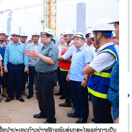
 ເພື່ອນຳປະເທດກ້າວຢ່າງໜັກແໜ້ນສູ່ຍຸກສະໄໝແຫ່ງການບືນ