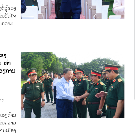
່ສູ້ຂອງ
່ນປັດໄຈ
ັນຄວາມ
ແຮງ
 ທ່າ
້ອງການ
າງ,
ແຮງດ້ານ
່ນຄວາມ
ານເມືອງ