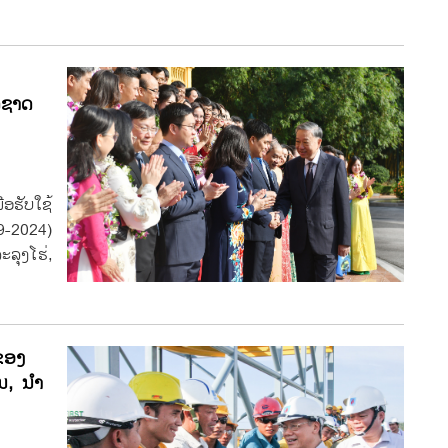
ດຊາດ
ອຮັບໃຊ້
9-2024)
ຸງໂຮ່,
ນຂອງ
ົນ, ນຳ