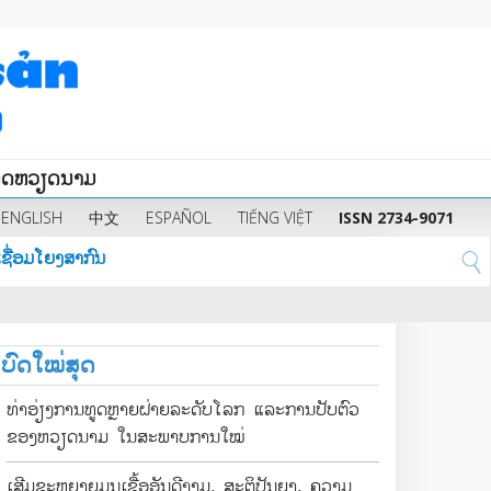
ນິດຫວຽດນາມ
ENGLISH
中文
ESPAÑOL
TIẾNG VIỆT
ISSN 2734-9071
ຊື່ອມໂຍງສາກົນ
ບົດໃໝ່ສຸດ
ທ່າອ່ຽງການທູດຫຼາຍຝ່າຍລະດັບໂລກ ແລະການປັບຕົວ
ຂອງຫວຽດນາມ ໃນສະພາບການໃໝ່
ເສີມຂະຫຍາຍມູນເຊື້ອອັນດີງາມ, ສະຕິປັນຍາ, ຄວາມ