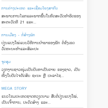
ການຕ່າງປະເທດ ແລະເຊື່ອມໂຍງສາກົນ
ສະພາບການໂລກແລະພາກພື້ນໃນທົດສະວັດທໍາອິດຂອງ
ສະຕະວັດທີ 21 ແລະ...
ການເມືອງ - ກໍ່ສ້າງພັກ
ປ່ຽນແປງໃໝ່ແບບວິທີການນຳພາຂອງພັກ ຕໍ່ຂົງເຂດ
ວັດທະນະທຳແລະສິລະປະ
ຈຸດສຸມ
ວຽກງານຊາວໜຸ່ມເປັນບັນຫາເປັນຕາຍ ຂອງຊາດ, ເປັນ
ໜຶ່ງໃນປັດໄຈຕັດສິນ ຊະນະ ຫຼື ປະລາໄຊ...
MEGA STORY
ແນວໂຮມປະເທດຊາດຫວຽດນາມ ສືບຕໍ່ປ່ຽນແປງໃໝ່,
ເປັນເຈົ້າການ, ປະດິດສ້າງ ແລະ...