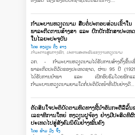
ທັງໝົດ ເຊິ່ງກອງທັບປະຊາຊົນເປັນແກນກາງ....
ກຳມະບານຫວຽດນາມ ສືບຕໍ່ປະກອບສ່ວນເຂົ້າໃນ
ພາລະກິດການສ້າງສາ ແລະ ປົກປັກຮັກສາປະເທ
ໃນໄລຍະປະຈຸບັນ
ໂດຍ ຫງວຽນ ດິ່ງ ຄາງ
ກຳມະການສູນກາງພັກ, ປະທານສະຫະພັນແຮງງານຫວຽດນາມ
ວກ. - ກຳມະບານຫວຽດນາມໄດ້ຮັບການສ້າງຕັ້ງຂຶ້ນເພື່
ພາລະກິດປະຕິວັດຂອງປະເທດຊາດ, ຜ່ານ 95 ປີ (192
ໄດ້ຮັບການນຳພາ ແລະ ເຝິກອົບຮົມໂດຍພັກແລະລ
ກຳມະບານຫວຽດນາມຍາມໃດກໍ່ປະຕິບັດໜ້າທີ່ເປັນຢ່າງດີ...
ຕັດສິນໃຈປະຕິບັດຕາມທິດທາງຊີ້ນຳອັນກະຕືລືລົ້
ເລຂາທິການໃຫຍ່ ຫງວຽນຝູຈ້ອງ ຢ່າງມີປະສິດທິຜ
ປະເທດໄປສູ່ສັງຄົມນິຍົມຢ່າງໝັ້ນຄົງ
ໂດຍ ຟ້າມ ມິງ ຈິ໊ງ