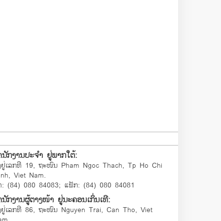
ຳນັກງານປະຈຳ ຢູ່ພາກໃຕ້:
້ງຢູ່ເລກທີ 19, ຖະໜົນ Pham Ngoc Thach, Tp Ho Chi
inh, Viet Nam.
ທ: (84) 080 84083; ແຟັກ: (84) 080 84081
ນັກງານຜູ້ຕາງໜ້າ ຢູ່ນະຄອນເກິ່ນເທີ:
້ງຢູ່ເລກທີ 86, ຖະໜົນ Nguyen Trai, Can Tho, Viet
am.