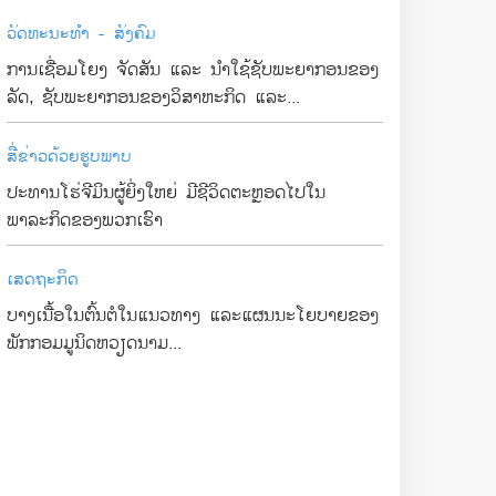
ວັດທະນະທຳ - ສັງຄົມ
ການເຊື່ອມໂຍງ ຈັດສັນ ແລະ ນຳໃຊ້ຊັບພະຍາກອນຂອງ
ລັດ, ຊັບພະຍາກອນຂອງວິສາຫະກິດ ແລະ...
ສື່ຂ່າວດ້ວຍຮູບພາບ
ປະທານໂຮ່ຈີມິນຜູ້ຍິ່ງໃຫຍ່ ມີຊີວິດຕະຫຼອດໄປໃນ
ພາລະກິດຂອງພວກເຮົາ
ເສດຖະກິດ
ບາງເນື້ອໃນຕົ້ນຕໍໃນແນວທາງ ແລະແຜນນະໂຍບາຍຂອງ
ພັກກອມມູນິດຫວຽດນາມ...