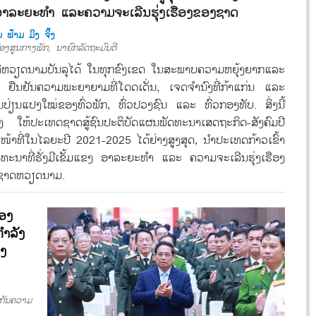
ຂງ ອາລະຍະທຳ ແລະຄວາມຈະເລີນຮຸ່ງເຮືອງຂອງຊາດ
 ຟ້້າມ ມິງ ຈິ໊ງ
ງສູນກາງພັກ, ນາຍົກລັດຖະມົນຕີ
 ທີ່ຫວຽດນາມບັນລຸໄດ້ ໃນທຸກຂົງເຂດ ໃນສະພາບຄວາມຫຍຸ້ງຍາກແລະ
 ຢືນຢັນຄວາມພະຍາຍາມທີ່ໂດດເດັ່ນ, ເຈດຈຳນົງທີ່ກ້າແກ່ນ ແລະ
ນປ່ຽນແປງໃໝ່ຂອງທົ່ວພັກ, ທົ່ວປວງຊົນ ແລະ ທົ່ວກອງທັບ. ສິ່ງນີ້
 ໃຫ້ປະເທດຊາດສູ້ຊົນປະຕິບັດແຜນພັດທະນາເສດຖະກິດ-ສັງຄົມປີ
ະ ໜ້າທີ່ໃນໄລຍະປີ 2021-2025 ໄດ້ຢ່າງສູງສຸດ, ນຳປະເທດກ້າວເຂົ້າ
ພັດທະນາທີ່ຮັ່ງມີເຂັ້ມແຂງ ອາລະຍະທຳ ແລະ ຄວາມຈະເລີນຮຸ່ງເຮືອງ
ຊາດຫວຽດນາມ.
ຂອງ
ໍາລັງ
ງ
ກັນຄວາມ