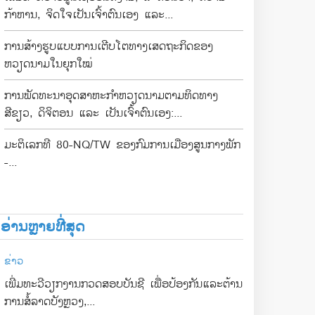
ກ້າຫານ, ຈິດໃຈເປັນເຈົ້າຕົນເອງ ແລະ...
ການສ້າງຮູບແບບການເຕີບໂຕທາງເສດຖະກິດຂອງ
ຫວຽດນາມໃນຍຸກໃໝ່
ການພັດທະນາອຸດສາຫະກຳຫວຽດນາມຕາມທິດທາງ
ສີຂຽວ, ດິຈິຕອນ ແລະ ເປັນເຈົ້າຕົນເອງ:...
ມະຕິເລກທີ 80-NQ/TW ຂອງກົມການເມືອງສູນກາງພັກ
-...
ອ່ານຫຼາຍທີ່ສຸດ
ຂ່າວ
ເພີ່ມທະວີວຽກງານກວດສອບບັນຊີ ເພື່ອປ້ອງກັນແລະຕ້ານ
ການສໍ້ລາດບັງຫຼວງ,...