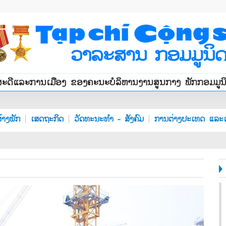
ສະດີແລະການເມືອງ ຂອງຄະນະບໍລິຫານງານສູນກາງ ພັກກອມມູ
້າງພັກ
ເສດຖະກິດ
ວັດທະນະທຳ - ສັງຄົມ
ການຕ່າງປະເທດ ແລະເ