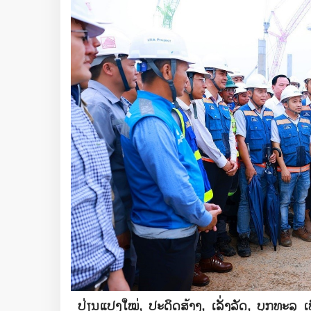
ປ່ຽນແປງໃໝ່, ປະດິດສ້າງ, ເລັ່ງລັດ, ບຸກທະລຸ