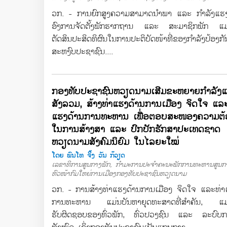
ວກ. - ການຍົກສູງຄວາມສາມາດນຳພາ ແລະ ກຳລັງແຮງຕໍ
ອົງການຈັດຕັ້ງພັກຮາກຖານ ແລະ ສະມາຊິກພັກ ແມ
ຕັດສິນປະສິດທິຜົນໃນການປະຕິບັດໜ້າທີ່ຂອງກໍາລັງປ້ອງກ
ສະຫງົບປະຊາຊົນ....
ກອງທັບປະຊາຊົນຫວຽດນາມເສີມຂະຫຍາຍກຳລັງ
ສັງລວມ, ສ້າງທ່າແຮງດ້ານການເມືອງ ຈິດໃຈ ແລະ
ແຮງດ້ານການທະຫານ ເພື່ອຕອບສະໜອງຄວາມຕ
ໃນການສ້າງສາ ແລະ ປົກປັກຮັກສາປະເທດຊາດ
ຫວຽດນາມສັງຄົມນິຍົມ ໃນໄລຍະໃໝ່
ໂດຍ ພົນໂທ ຈິ້ງ ວັນ ກ໊ວຽດ
ເລຂາທິການສູນກາງພັກ, ກຳມະການປະຈຳຄະນະພັກການທະຫານສູນກ
ຫົວໜ້າກົມໃຫຍ່ການເມືອງກອງທັບປະຊາຊົນຫວຽດນາມ
ວກ. - ການສ້າງທ່າແຮງດ້ານການເມືອງ ຈິດໃຈ ແລະທ່າ
ການທະຫານ ແມ່ນບັນຫາຍຸດທະສາດທີ່ສຳຄັນ, ແມ
ຮັບຜິດຊອບຂອງທົ່ວພັກ, ທົ່ວປວງຊົນ ແລະ ລະບົບກ