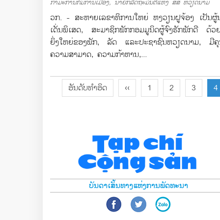
ກຳມະການກົມການເມືອງ, ນາຍົກລັດຖະມົນຕີແຫ່ງ ສສ ຫວຽດນາມ
ວກ. - ສະຫາຍເລຂາທິການໃຫຍ່ ຫງວຽນຝູຈ້ອງ ເປັນຜູ້ນ
ເດັ່ນພິເສດ, ສະມາຊິກພັກກອມມູນິດຜູ້ຈົງຮັກພັກດີ ດ້ວຍ
ຍິ່ງໃຫຍ່ຂອງພັກ, ລັດ ແລະປະຊາຊົນຫວຽດນາມ, ມີຄຸນ
ຄວາມສາມາດ, ຄວາມກ້າຫານ,...
ອັນດັບທຳອິດ
‹‹
1
2
3
4
ບັນດາເສັ້ນທາງແຫ່ງການພັດທະນາ