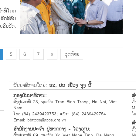
ຳທີ່ໂດດ
ສັກສີອັນ
ສົມບັດ,
5
6
7
»
ສຸດທ້າຍ
ບັນນາທິການໃຫຍ່:
ຮສ, ປອ ເຢືອງ ຈູງ ອີ໊
ກອງບັນນາທິການ:
ສ
ຕັ້ງຢູ່ເລກທີ 28, ຖະໜົນ Tran Binh Trong, Ha Noi, Viet
ຕັ
Nam.
M
ໂທ: (84) 2439429753; ແຟັກ: (84) 2439429754
ໂ
Email: bbttccs@tccs.org.vn
ສຳ
ສຳນັກງານປະຈຳ ຢູ່ພາກກາງ - ໄຕງວຽນ:
ຕັ
ຕັ້ງຢູ່ເລກທີ 69, ຖະໜົນ Xo Viet Nghe Tinh, Da Nang,
N