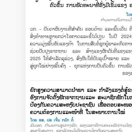
ຕົວຂຶ້ນ ການພັດທະນາທີ່ຮັ່ງມີເຂັ້ມແ
ໂດຍ
ກຳມະການກົມການເມືອ
ວກ. - ບັນດາຜົນງານທີ່ສຳຄັນ ຮອບດ້ານ ແລະພົ້ນເດັ່ນ
ສິ່ງທ້າທາຍຫຼາຍກວ່າໂອກາດແລະຂໍ້ໄດ້ປຽບ ໃນປີ 2024
ຄວາມມຸ່ງໝັ້ນອັນແຮງກ້າ ໃນການສືບຕໍ່ຊຸກຍູ້ພາລະກິດກາ
ຊ່ວຍປັບປຸງຮາກຖານ ແລະ ສ້າງແຮງຜັກດັນທີ່ແຂງແຮງ
2025 ໃຫ້ສຳເລັດລຸລ່ວງ, ສົ່ງຜົນໃຫ້ບັນລຸເປົ້າໝາຍ ແລ
ສູ່ຍຸກໃໝ່ຢ່າງໝັ້ນຄົງ - ຍຸກແຫ່ງການບືນຕົວຂຶ້ນ ການ
ຂອງ
ຍົກສູງຄວາມສາມາດນຳພາ ແລະ ກຳລັງແຮງຕໍ່ສູ້
ອົງການຈັດຕັ້ງພັກຮາກຖານແລະ ສະມາຊິກພັກໃນກ
ປ້ອງກັນຄວາມສະຫງົບປະຊາຊົນ ເພື່ອຕອບສະໜອ
ຄວາມຕ້ອງການແລະໜ້າທີ່ ໃນສະພາບການໃໝ່
ໂດຍ ຮສ, ປອ ເຈິ່ນ ກວັກ ຕໍ໋
ພົນເອກ, ກຳມະການສູນກາງພັກ, ຮອງເລຂາທິການຄະນະພັກການປ້ອງ
ສະຫງົບສູນກາງ, ຮອງລັດຖະມົນຕີກະຊວງປ້ອງກັນຄວາມສະຫງົບ